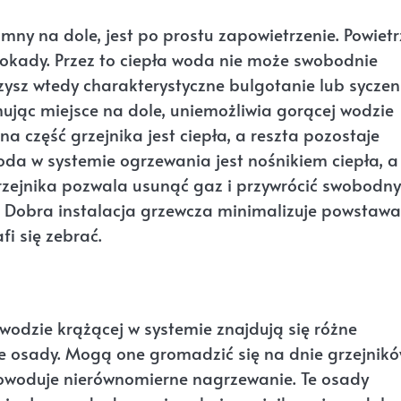
zimny na dole, jest po prostu zapowietrzenie. Powietr
 blokady. Przez to ciepła woda nie może swobodnie
szysz wtedy charakterystyczne bulgotanie lub syczen
mując miejsce na dole, uniemożliwia gorącej wodzie
a część grzejnika jest ciepła, a reszta pozostaje
oda w systemie ogrzewania jest nośnikiem ciepła, a
rzejnika pozwala usunąć gaz i przywrócić swobodny
. Dobra instalacja grzewcza minimalizuje powstawa
fi się zebrać.
 wodzie krążącej w systemie znajdują się różne
ne osady. Mogą one gromadzić się na dnie grzejnikó
 powoduje nierównomierne nagrzewanie. Te osady