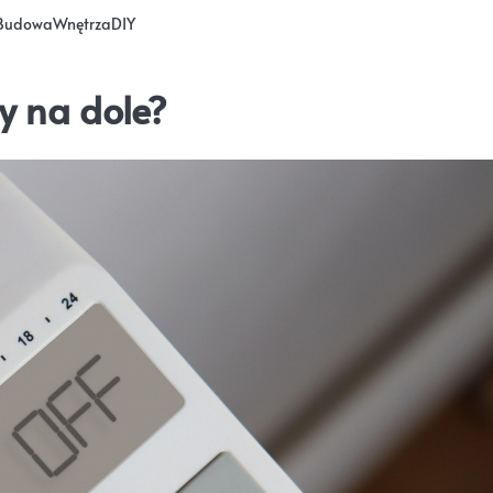
Budowa
Wnętrza
DIY
y na dole?