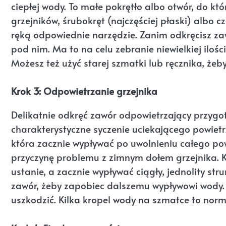
ciepłej wody. To małe pokrętło albo otwór, do kt
grzejników, śrubokręt (najczęściej płaski) albo 
ręką odpowiednie narzędzie. Zanim odkręcisz zaw
pod nim. Ma to na celu zebranie niewielkiej iloś
Możesz też użyć starej szmatki lub ręcznika, że
Krok 3: Odpowietrzanie grzejnika
Delikatnie odkręć zawór odpowietrzający przyg
charakterystyczne syczenie uciekającego powiet
która zacznie wypływać po uwolnieniu całego p
przyczynę problemu z zimnym dołem grzejnika. K
ustanie, a zacznie wypływać ciągły, jednolity st
zawór, żeby zapobiec dalszemu wypływowi wody. 
uszkodzić. Kilka kropel wody na szmatce to norm