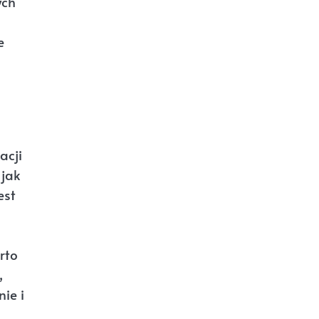
ych
e
acji
 jak
est
rto
,
ie i