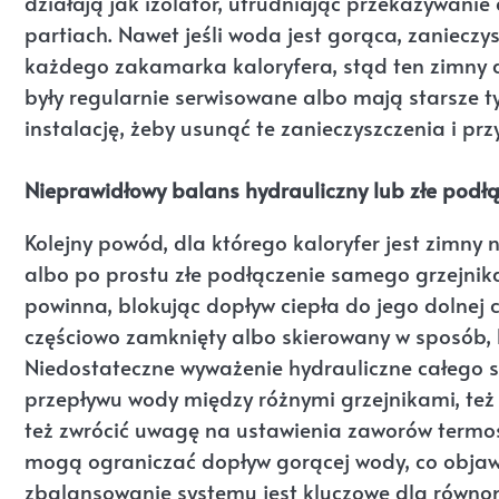
działają jak izolator, utrudniając przekazywanie
partiach. Nawet jeśli woda jest gorąca, zanieczy
każdego zakamarka kaloryfera, stąd ten zimny dó
były regularnie serwisowane albo mają starsze t
instalację, żeby usunąć te zanieczyszczenia i pr
Nieprawidłowy balans hydrauliczny lub złe podłą
Kolejny powód, dla którego kaloryfer jest zimny 
albo po prostu złe podłączenie samego grzejnika.
powinna, blokując dopływ ciepła do jego dolnej c
częściowo zamknięty albo skierowany w sposób, k
Niedostateczne wyważenie hydrauliczne całego s
przepływu wody między różnymi grzejnikami, te
też zwrócić uwagę na ustawienia zaworów termost
mogą ograniczać dopływ gorącej wody, co objawi
zbalansowanie systemu jest kluczowe dla równo