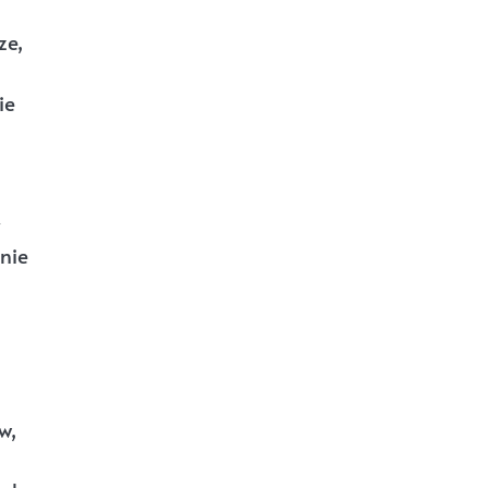
ze,
ie
nie
w,