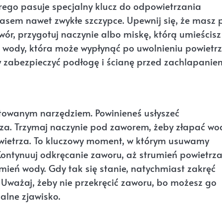
órego pasuje specjalny klucz do odpowietrzania
czasem nawet zwykłe szczypce. Upewnij się, że masz
ór, przygotuj naczynie albo miskę, którą umieścisz
ci wody, która może wypłynąć po uwolnieniu powietrz
by zabezpieczyć podłogę i ścianę przed zachlapanie
otowanym narzędziem. Powinieneś usłyszeć
rza. Trzymaj naczynie pod zaworem, żeby złapać wo
owietrza. To kluczowy moment, w którym usuwamy
ontynuuj odkręcanie zaworu, aż strumień powietrz
rumień wody. Gdy tak się stanie, natychmiast zakręć
Uważaj, żeby nie przekręcić zaworu, bo możesz go
alne zjawisko.