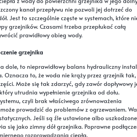
 ciepła z wody do powierzchni grzejnika w jego doln
szczony kanał przepływu nie pozwoli jej dotrzeć do
ł. Jest to szczególnie częste w systemach, które ni
ypy grzejników. Czasami trzeba przepłukać całą
zywrócić prawidłowy obieg wody.
czenie grzejnika
na dole, to nieprawidłowy balans hydrauliczny instal
 Oznacza to, że woda nie krąży przez grzejnik tak,
zęści. Może się tak zdarzyć, gdy zawór dopływowy j
tóry utrudnia wypełnienie grzejnika od dołu.
ystemu, czyli brak właściwego zrównoważenia
ż może prowadzić do problemów z ogrzewaniem. Wa
atycznych. Jeśli są źle ustawione albo uszkodzone
a się jako zimny dół grzejnika. Poprawne podłączen
miernego rozprowadzania ciepła.