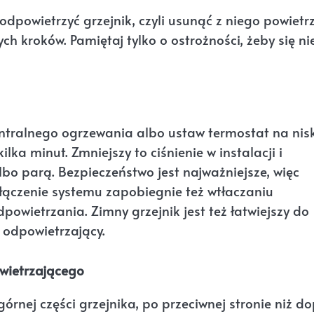
powietrzyć grzejnik, czyli usunąć z niego powietrz
ych kroków. Pamiętaj tylko o ostrożności, żeby się ni
entralnego ogrzewania albo ustaw termostat na nis
lka minut. Zmniejszy to ciśnienie w instalacji i
bo parą. Bezpieczeństwo jest najważniejsze, więc
yłączenie systemu zapobiegnie też wtłaczaniu
wietrzania. Zimny grzejnik jest też łatwiejszy do
 odpowietrzający.
owietrzającego
órnej części grzejnika, po przeciwnej stronie niż d