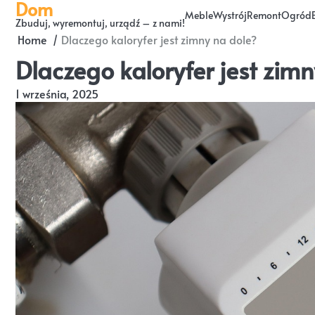
Dom
Skip
Meble
Wystrój
Remont
Ogród
Zbuduj, wyremontuj, urządź – z nami!
to
Home
Dlaczego kaloryfer jest zimny na dole?
content
Dlaczego kaloryfer jest zimn
1 września, 2025