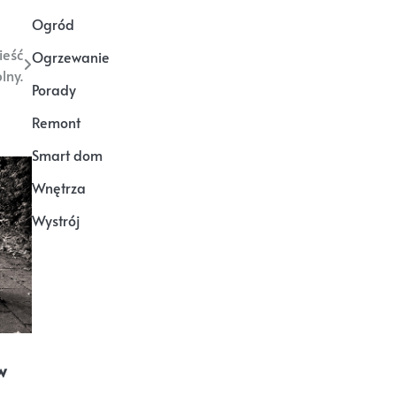
Ogród
ieść
Ogrzewanie
lny.
Porady
Remont
Smart dom
Wnętrza
Wystrój
w