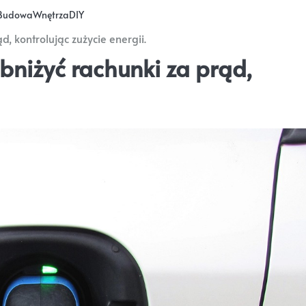
Budowa
Wnętrza
DIY
d, kontrolując zużycie energii.
obniżyć rachunki za prąd,