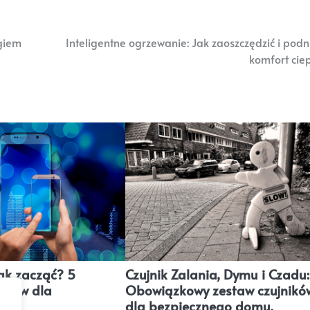
zgiem
Inteligentne ogrzewanie: Jak zaoszczędzić i podn
komfort ciep
ak zacząć? 5
Czujnik Zalania, Dymu i Czadu:
oków dla
Obowiązkowy zestaw czujnikó
h.
dla bezpiecznego domu.