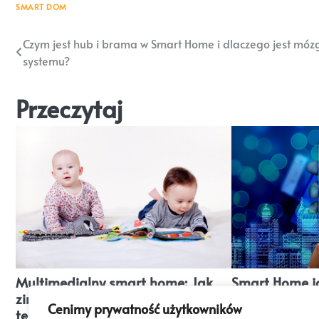
SMART DOM
Nawigacja
Czym jest hub i brama w Smart Home i dlaczego jest mó
systemu?
wpisu
Przeczytaj
Multimedialny smart home: Jak
Smart Home j
zintegrować system audio i
kluczowych kr
Cenimy prywatność użytkowników
telewizor smart?
początkującyc