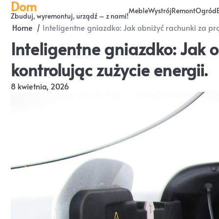
Dom
Skip
Meble
Wystrój
Remont
Ogród
Zbuduj, wyremontuj, urządź – z nami!
to
Home
Inteligentne gniazdko: Jak obniżyć rachunki za prą
content
Inteligentne gniazdko: Jak 
kontrolując zużycie energii.
8 kwietnia, 2026