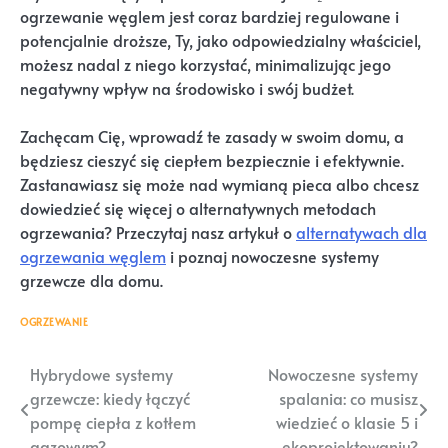
ogrzewanie węglem jest coraz bardziej regulowane i
potencjalnie droższe, Ty, jako odpowiedzialny właściciel,
możesz nadal z niego korzystać, minimalizując jego
negatywny wpływ na środowisko i swój budżet.
Zachęcam Cię, wprowadź te zasady w swoim domu, a
będziesz cieszyć się ciepłem bezpiecznie i efektywnie.
Zastanawiasz się może nad wymianą pieca albo chcesz
dowiedzieć się więcej o alternatywnych metodach
ogrzewania? Przeczytaj nasz artykuł o
alternatywach dla
ogrzewania węglem
i poznaj nowoczesne systemy
grzewcze dla domu.
OGRZEWANIE
Nawigacja
Hybrydowe systemy
Nowoczesne systemy
grzewcze: kiedy łączyć
spalania: co musisz
wpisu
pompę ciepła z kotłem
wiedzieć o klasie 5 i
gazowym?
ekoprojektowaniu?