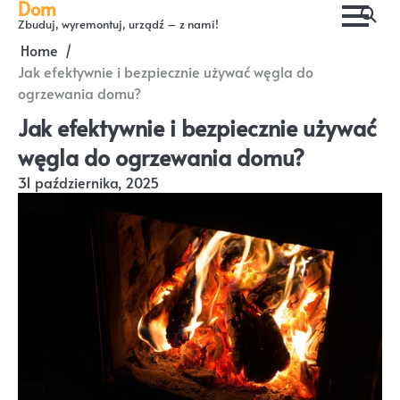
Dom
Skip
Zbuduj, wyremontuj, urządź – z nami!
to
Home
content
Jak efektywnie i bezpiecznie używać węgla do
ogrzewania domu?
Jak efektywnie i bezpiecznie używać
węgla do ogrzewania domu?
31 października, 2025