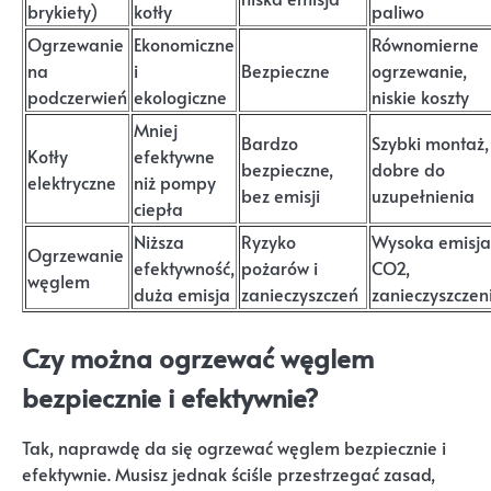
brykiety)
kotły
paliwo
Ogrzewanie
Ekonomiczne
Równomierne
na
i
Bezpieczne
ogrzewanie,
podczerwień
ekologiczne
niskie koszty
Mniej
Bardzo
Szybki montaż,
Kotły
efektywne
bezpieczne,
dobre do
elektryczne
niż pompy
bez emisji
uzupełnienia
ciepła
Niższa
Ryzyko
Wysoka emisja
Ogrzewanie
efektywność,
pożarów i
CO2,
węglem
duża emisja
zanieczyszczeń
zanieczyszczen
Czy można ogrzewać węglem
bezpiecznie i efektywnie?
Tak, naprawdę da się ogrzewać węglem bezpiecznie i
efektywnie. Musisz jednak ściśle przestrzegać zasad,