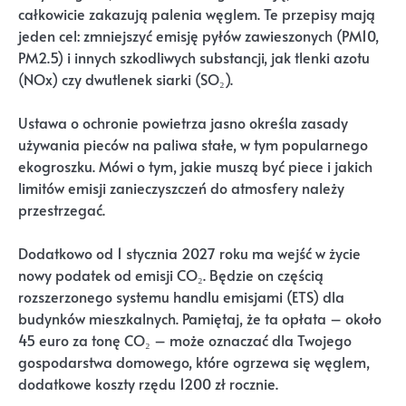
całkowicie zakazują palenia węglem. Te przepisy mają
jeden cel: zmniejszyć emisję pyłów zawieszonych (PM10,
PM2.5) i innych szkodliwych substancji, jak tlenki azotu
(NOx) czy dwutlenek siarki (SO₂).
Ustawa o ochronie powietrza jasno określa zasady
używania pieców na paliwa stałe, w tym popularnego
ekogroszku. Mówi o tym, jakie muszą być piece i jakich
limitów emisji zanieczyszczeń do atmosfery należy
przestrzegać.
Dodatkowo od 1 stycznia 2027 roku ma wejść w życie
nowy podatek od emisji CO₂. Będzie on częścią
rozszerzonego systemu handlu emisjami (ETS) dla
budynków mieszkalnych. Pamiętaj, że ta opłata – około
45 euro za tonę CO₂ – może oznaczać dla Twojego
gospodarstwa domowego, które ogrzewa się węglem,
dodatkowe koszty rzędu 1200 zł rocznie.