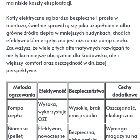
ma niskie koszty eksploatacji.
Kotły elektryczne są bardzo bezpieczne i proste w
montażu, świetnie sprawdzą się jako uzupełnienie albo
główne źródło ciepła w mniejszych budynkach, choć ich
efektywność energetyczna jest niższa niż pomp ciepła.
Zauważysz, że wiele z tych alternatywnych rozwiązań to
nie tylko mniejsze obciążenie dla środowiska, ale i
większy komfort oraz oszczędność w dłuższej
perspektywie.
Metoda
Cechy
Efektywność
Bezpieczeństwo
ogrzewania
dodatkowe
Wysoka,
Pompa
Wysokie, brak
Oszczędność,
wykorzystuje
ciepła
emisji spalin
ekologiczna
OZE
Biomasa
Efektywna,
Wymaga
Bezpieczna,
(pellet,
nowoczesne
magazynu na
niska emisja