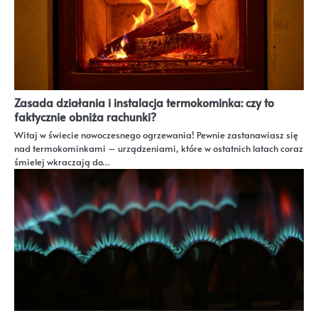
Zasada działania i instalacja termokominka: czy to
faktycznie obniża rachunki?
Witaj w świecie nowoczesnego ogrzewania! Pewnie zastanawiasz się
nad termokominkami – urządzeniami, które w ostatnich latach coraz
śmielej wkraczają do…