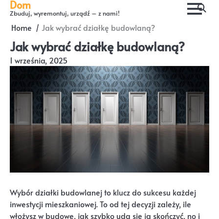
Dom
Skip
Zbuduj, wyremontuj, urządź – z nami!
to
Home
Jak wybrać działkę budowlaną?
content
Jak wybrać działkę budowlaną?
1 września, 2025
Wybór działki budowlanej to klucz do sukcesu każdej
inwestycji mieszkaniowej. To od tej decyzji zależy, ile
włożysz w budowę, jak szybko uda się ją skończyć, no i