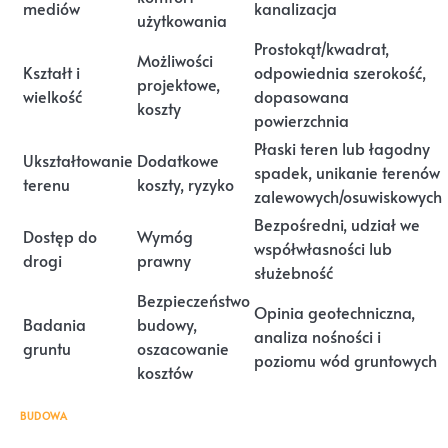
mediów
kanalizacja
użytkowania
Prostokąt/kwadrat,
Możliwości
Kształt i
odpowiednia szerokość,
projektowe,
wielkość
dopasowana
koszty
powierzchnia
Płaski teren lub łagodny
Ukształtowanie
Dodatkowe
spadek, unikanie terenów
terenu
koszty, ryzyko
zalewowych/osuwiskowych
Bezpośredni, udział we
Dostęp do
Wymóg
współwłasności lub
drogi
prawny
służebność
Bezpieczeństwo
Opinia geotechniczna,
Badania
budowy,
analiza nośności i
gruntu
oszacowanie
poziomu wód gruntowych
kosztów
BUDOWA