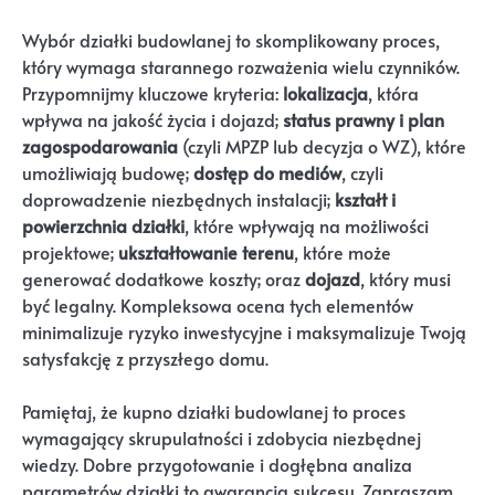
Wybór działki budowlanej to skomplikowany proces,
który wymaga starannego rozważenia wielu czynników.
Przypomnijmy kluczowe kryteria:
lokalizacja
, która
wpływa na jakość życia i dojazd;
status prawny i plan
zagospodarowania
(czyli MPZP lub decyzja o WZ), które
umożliwiają budowę;
dostęp do mediów
, czyli
doprowadzenie niezbędnych instalacji;
kształt i
powierzchnia działki
, które wpływają na możliwości
projektowe;
ukształtowanie terenu
, które może
generować dodatkowe koszty; oraz
dojazd
, który musi
być legalny. Kompleksowa ocena tych elementów
minimalizuje ryzyko inwestycyjne i maksymalizuje Twoją
satysfakcję z przyszłego domu.
Pamiętaj, że kupno działki budowlanej to proces
wymagający skrupulatności i zdobycia niezbędnej
wiedzy. Dobre przygotowanie i dogłębna analiza
parametrów działki to gwarancja sukcesu. Zapraszam