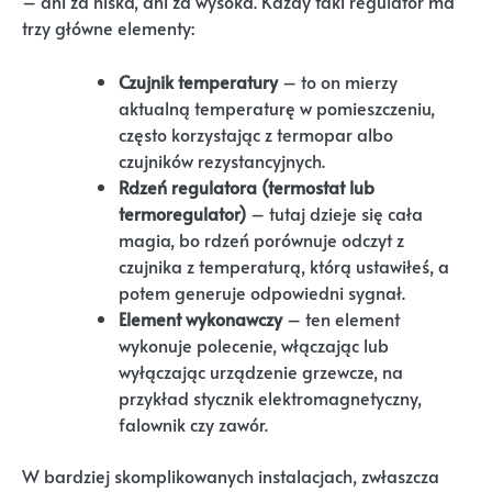
– ani za niska, ani za wysoka. Każdy taki regulator ma
trzy główne elementy:
Czujnik temperatury
– to on mierzy
aktualną temperaturę w pomieszczeniu,
często korzystając z termopar albo
czujników rezystancyjnych.
Rdzeń regulatora (termostat lub
termoregulator)
– tutaj dzieje się cała
magia, bo rdzeń porównuje odczyt z
czujnika z temperaturą, którą ustawiłeś, a
potem generuje odpowiedni sygnał.
Element wykonawczy
– ten element
wykonuje polecenie, włączając lub
wyłączając urządzenie grzewcze, na
przykład stycznik elektromagnetyczny,
falownik czy zawór.
W bardziej skomplikowanych instalacjach, zwłaszcza