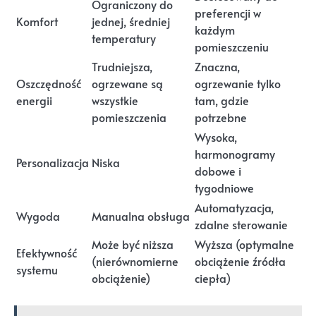
Ograniczony do
preferencji w
Komfort
jednej, średniej
każdym
temperatury
pomieszczeniu
Trudniejsza,
Znaczna,
Oszczędność
ogrzewane są
ogrzewanie tylko
energii
wszystkie
tam, gdzie
pomieszczenia
potrzebne
Wysoka,
harmonogramy
Personalizacja
Niska
dobowe i
tygodniowe
Automatyzacja,
Wygoda
Manualna obsługa
zdalne sterowanie
Może być niższa
Wyższa (optymalne
Efektywność
(nierównomierne
obciążenie źródła
systemu
obciążenie)
ciepła)