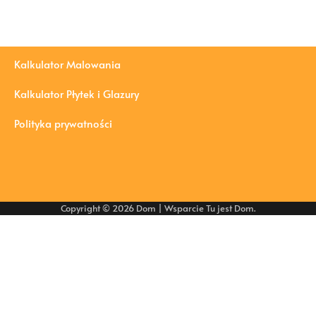
Kalkulator Malowania
Kalkulator Płytek i Glazury
Polityka prywatności
Copyright © 2026
Dom
| Wsparcie
Tu jest Dom
.