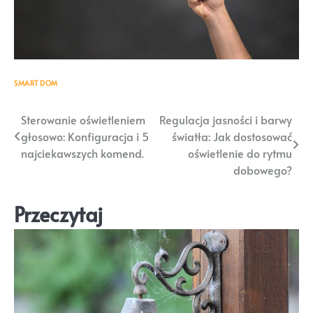
SMART DOM
Nawigacja
Sterowanie oświetleniem
Regulacja jasności i barwy
głosowo: Konfiguracja i 5
światła: Jak dostosować
wpisu
najciekawszych komend.
oświetlenie do rytmu
dobowego?
Przeczytaj