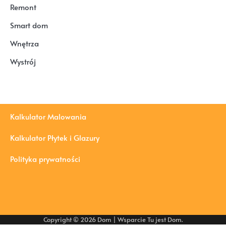
Remont
Smart dom
Wnętrza
Wystrój
Kalkulator Malowania
Kalkulator Płytek i Glazury
Polityka prywatności
Copyright © 2026
Dom
| Wsparcie
Tu jest Dom
.