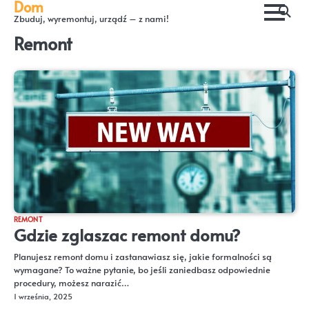
Dom
Skip
Zbuduj, wyremontuj, urządź – z nami!
to
Remont
content
REMONT
Gdzie zglaszac remont domu?
Planujesz remont domu i zastanawiasz się, jakie formalności są
wymagane? To ważne pytanie, bo jeśli zaniedbasz odpowiednie
procedury, możesz narazić…
1 września, 2025