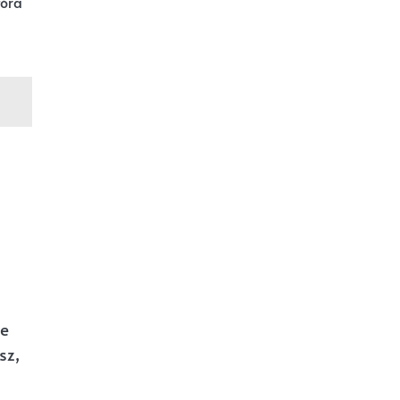
tóra
je
sz,