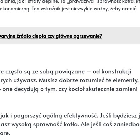
lania, jak i straty cieplne. To „prawdziwa” sprawność kotła, k
ekonomiczną. Ten wskaźnik jest niezwykle ważny, żeby ocenić
waryjne źródło ciepła czy główne ogrzewanie?
e często są ze sobą powiązane – od konstrukcji
rych używasz. Musisz dobrze rozumieć te elementy,
o one decydują o tym, czy kocioł skutecznie zamieni
ak i pogorszyć ogólną efektywność. Jeśli będziesz 
asz wysoką sprawność kotła. Ale jeśli coś zaniedba
ore.