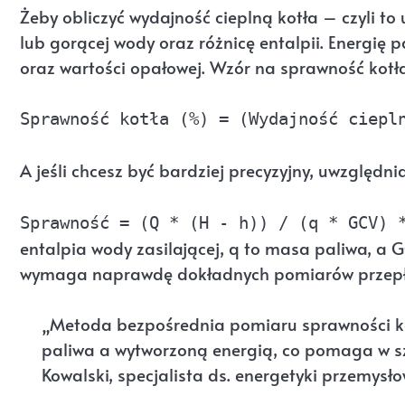
Żeby obliczyć wydajność cieplną kotła – czyli to
lub gorącej wody oraz różnicę entalpii. Energię 
oraz wartości opałowej. Wzór na sprawność kotł
Sprawność kotła (%) = (Wydajność ciepl
A jeśli chcesz być bardziej precyzyjny, uwzględnia
Sprawność = (Q * (H - h)) / (q * GCV) 
entalpia wody zasilającej, q to masa paliwa, a 
wymaga naprawdę dokładnych pomiarów przepły
„Metoda bezpośrednia pomiaru sprawności kot
paliwa a wytworzoną energią, co pomaga w szy
Kowalski, specjalista ds. energetyki przemysło