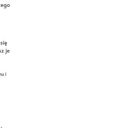
tego
się
z je
nu i