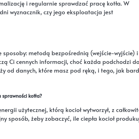
malizację i regularnie sprawdzać pracę kotła. W
dni wyznacznik, czy jego eksploatacja jest
 sposoby: metodą bezpośrednią (wejście-wyjście) i
czą Ci cennych informacji, choć każda podchodzi d
leży od danych, które masz pod ręką, i tego, jak bar
 sprawności kotła?
rgii użytecznej, którą kocioł wytworzył, z całkowi
yjny sposób, żeby zobaczyć, ile ciepła kocioł produku