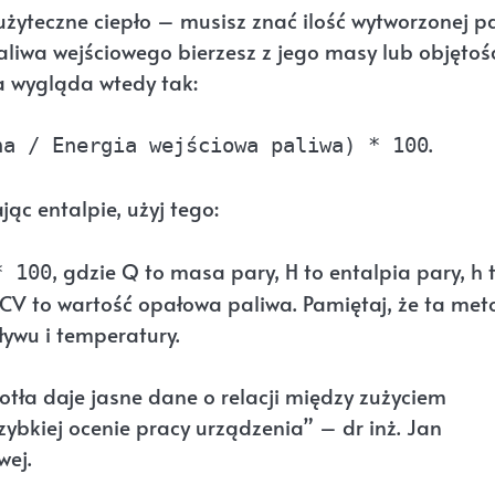
 użyteczne ciepło – musisz znać ilość wytworzonej p
paliwa wejściowego bierzesz z jego masy lub objętoś
a wygląda wtedy tak:
.
na / Energia wejściowa paliwa) * 100
jąc entalpie, użyj tego:
, gdzie Q to masa pary, H to entalpia pary, h 
* 100
GCV to wartość opałowa paliwa. Pamiętaj, że ta me
wu i temperatury.
ła daje jasne dane o relacji między zużyciem
bkiej ocenie pracy urządzenia” – dr inż. Jan
wej.