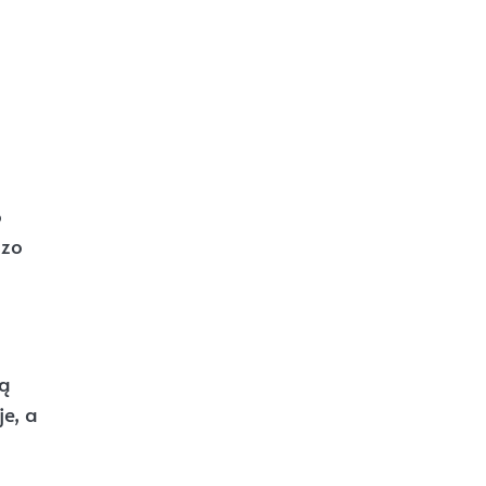
o
dzo
tą
je, a