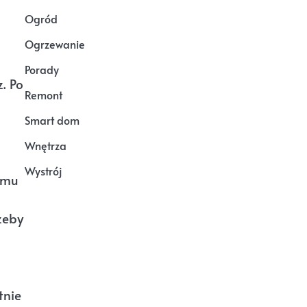
Ogród
Ogrzewanie
Porady
. Po
Remont
Smart dom
Wnętrza
Wystrój
ą mu
żeby
tnie