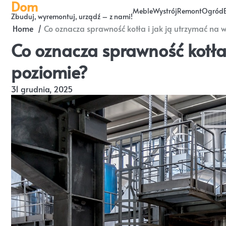
Dom
Skip
Meble
Wystrój
Remont
Ogród
Zbuduj, wyremontuj, urządź – z nami!
to
Home
Co oznacza sprawność kotła i jak ją utrzymać na
content
Co oznacza sprawność kotła
poziomie?
31 grudnia, 2025