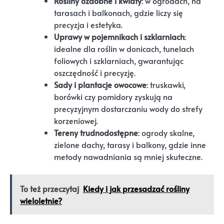
Rośliny ozdobne i kwiaty
: w ogrodach, na
tarasach i balkonach, gdzie liczy się
precyzja i estetyka.
Uprawy w pojemnikach i szklarniach
:
idealne dla roślin w donicach, tunelach
foliowych i szklarniach, gwarantując
oszczędność i precyzję.
Sady i plantacje owocowe
: truskawki,
borówki czy pomidory zyskują na
precyzyjnym dostarczaniu wody do strefy
korzeniowej.
Tereny trudnodostępne
: ogrody skalne,
zielone dachy, tarasy i balkony, gdzie inne
metody nawadniania są mniej skuteczne.
To też przeczytaj
Kiedy i jak przesadzać rośliny
wieloletnie?