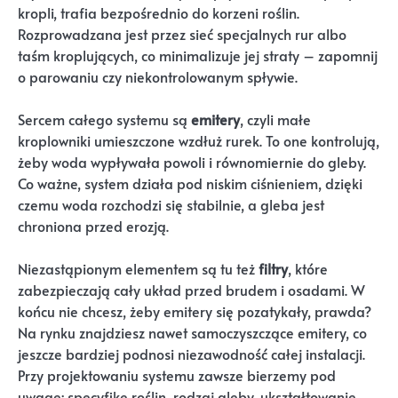
kropli, trafia bezpośrednio do korzeni roślin.
Rozprowadzana jest przez sieć specjalnych rur albo
taśm kroplujących, co minimalizuje jej straty – zapomnij
o parowaniu czy niekontrolowanym spływie.
Sercem całego systemu są
emitery
, czyli małe
kroplowniki umieszczone wzdłuż rurek. To one kontrolują,
żeby woda wypływała powoli i równomiernie do gleby.
Co ważne, system działa pod niskim ciśnieniem, dzięki
czemu woda rozchodzi się stabilnie, a gleba jest
chroniona przed erozją.
Niezastąpionym elementem są tu też
filtry
, które
zabezpieczają cały układ przed brudem i osadami. W
końcu nie chcesz, żeby emitery się pozatykały, prawda?
Na rynku znajdziesz nawet samoczyszczące emitery, co
jeszcze bardziej podnosi niezawodność całej instalacji.
Przy projektowaniu systemu zawsze bierzemy pod
uwagę: specyfikę roślin, rodzaj gleby, ukształtowanie