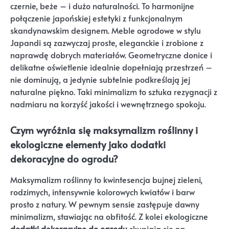
czernie, beże – i dużo naturalności. To harmonijne
połączenie japońskiej estetyki z funkcjonalnym
skandynawskim designem. Meble ogrodowe w stylu
Japandi są zazwyczaj proste, eleganckie i zrobione z
naprawdę dobrych materiałów. Geometryczne donice i
delikatne oświetlenie idealnie dopełniają przestrzeń –
nie dominują, a jedynie subtelnie podkreślają jej
naturalne piękno. Taki minimalizm to sztuka rezygnacji z
nadmiaru na korzyść jakości i wewnętrznego spokoju.
Czym wyróżnia się maksymalizm roślinny i
ekologiczne elementy jako dodatki
dekoracyjne do ogrodu?
Maksymalizm roślinny to kwintesencja bujnej zieleni,
rodzimych, intensywnie kolorowych kwiatów i barw
prosto z natury. W pewnym sensie zastępuje dawny
minimalizm, stawiając na obfitość. Z kolei ekologiczne
dodatki dekoracyjne do ogrodu
skupiają się na