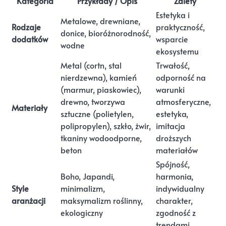
Kategoria
Przykłady / Opis
Zalety
Estetyka i
Metalowe, drewniane,
Rodzaje
praktyczność,
donice, bioróżnorodność,
dodatków
wsparcie
wodne
ekosystemu
Metal (cortn, stal
Trwałość,
nierdzewna), kamień
odporność na
(marmur, piaskowiec),
warunki
drewno, tworzywa
atmosferyczne,
Materiały
sztuczne (polietylen,
estetyka,
polipropylen), szkło, żwir,
imitacja
tkaniny wodoodporne,
droższych
beton
materiałów
Spójność,
Boho, Japandi,
harmonia,
Style
minimalizm,
indywidualny
aranżacji
maksymalizm roślinny,
charakter,
ekologiczny
zgodność z
trendami