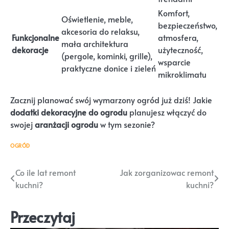
Komfort,
Oświetlenie, meble,
bezpieczeństwo,
akcesoria do relaksu,
Funkcjonalne
atmosfera,
mała architektura
dekoracje
użyteczność,
(pergole, kominki, grille),
wsparcie
praktyczne donice i zieleń
mikroklimatu
Zacznij planować swój wymarzony ogród już dziś! Jakie
dodatki dekoracyjne do ogrodu
planujesz włączyć do
swojej
aranżacji ogrodu
w tym sezonie?
OGRÓD
Nawigacja
Co ile lat remont
Jak zorganizowac remont
kuchni?
kuchni?
wpisu
Przeczytaj