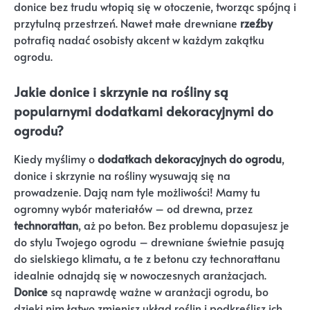
donice bez trudu wtopią się w otoczenie, tworząc spójną i
przytulną przestrzeń. Nawet małe drewniane
rzeźby
potrafią nadać osobisty akcent w każdym zakątku
ogrodu.
Jakie donice i skrzynie na rośliny są
popularnymi dodatkami dekoracyjnymi do
ogrodu?
Kiedy myślimy o
dodatkach dekoracyjnych do ogrodu
,
donice i skrzynie na rośliny wysuwają się na
prowadzenie. Dają nam tyle możliwości! Mamy tu
ogromny wybór materiałów – od drewna, przez
technorattan
, aż po beton. Bez problemu dopasujesz je
do stylu Twojego ogrodu – drewniane świetnie pasują
do sielskiego klimatu, a te z betonu czy technorattanu
idealnie odnajdą się w nowoczesnych aranżacjach.
Donice
są naprawdę ważne w aranżacji ogrodu, bo
dzięki nim łatwo zmienisz układ roślin i podkreślisz ich