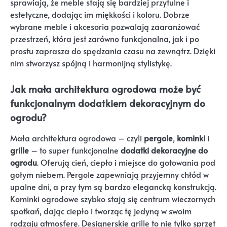
sprawiają, że meble stają się bardziej przytulne i
estetyczne, dodając im miękkości i koloru. Dobrze
wybrane meble i akcesoria pozwalają zaaranżować
przestrzeń, która jest zarówno funkcjonalna, jak i po
prostu zaprasza do spędzania czasu na zewnątrz. Dzięki
nim stworzysz spójną i harmonijną stylistykę.
Jak mała architektura ogrodowa może być
funkcjonalnym dodatkiem dekoracyjnym do
ogrodu?
Mała architektura ogrodowa – czyli
pergole
,
kominki
i
grille
– to super funkcjonalne
dodatki dekoracyjne do
ogrodu
. Oferują cień, ciepło i miejsce do gotowania pod
gołym niebem. Pergole zapewniają przyjemny chłód w
upalne dni, a przy tym są bardzo elegancką konstrukcją.
Kominki ogrodowe szybko stają się centrum wieczornych
spotkań, dając ciepło i tworząc tę jedyną w swoim
rodzaju atmosferę. Designerskie grille to nie tylko sprzęt