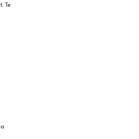
. Te
za