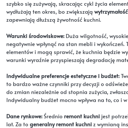
szybko się zużywają, skracając cykl życia elemen
wydłużają ten okres, bo zwiększają
wytrzymałość
zapewniają dłuższą żywotność kuchni.
Warunki środowiskowe:
Duża wilgotność, wysokie 
negatywnie wpłynąć na stan mebli i wykończeń. T
elementów i mogą sprawić, że kuchnia będzie 
warunki wyraźnie przyspieszają degradację mate
Indywidualne preferencje estetyczne i budżet:
Two
to bardzo ważne czynniki przy decyzji o odświeże
do zmian niezależnie od stopnia zużycia, zwłas
Indywidualny budżet mocno wpływa na to, co i w
Dane rynkowe:
Średnio
remont kuchni
jest potrze
lat. Za to
generalny remont kuchni
z wymianą ins