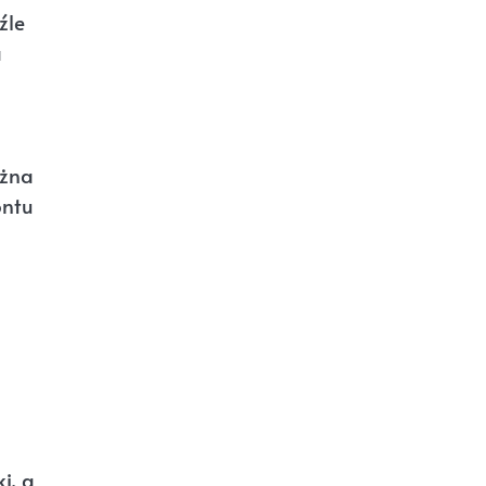
źle
a
ażna
ontu
i, a