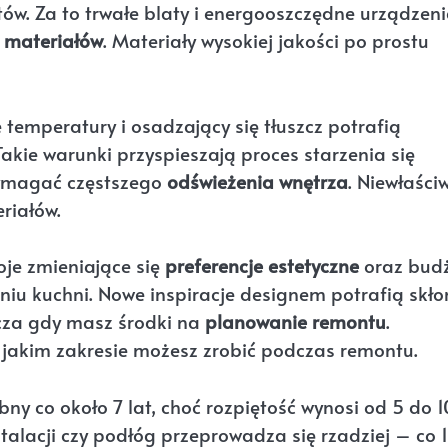
tów. Za to trwałe blaty i energooszczędne urządzen
 materiałów
. Materiały wysokiej jakości po prostu
temperatury i osadzający się tłuszcz potrafią
akie warunki przyspieszają proces starzenia się
wymagać częstszego
odświeżenia wnętrza
. Niewłaści
riałów.
je zmieniające się
preferencje estetyczne
oraz bud
niu kuchni. Nowe inspiracje designem potrafią skło
zcza gdy masz środki na
planowanie remontu
.
 jakim zakresie możesz zrobić podczas remontu.
bny co około 7 lat, choć rozpiętość wynosi od 5 do 1
talacji czy podłóg przeprowadza się rzadziej – co 