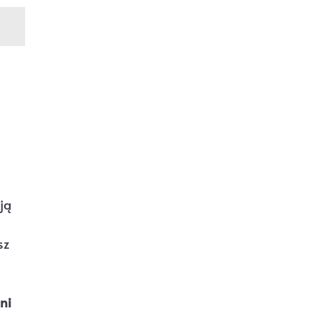
ją
sz
ni