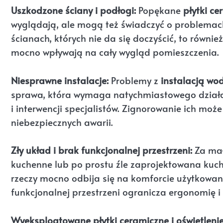
Uszkodzone ściany i podłogi:
Popękane
płytki c
wyglądają, ale mogą też świadczyć o problemac
ścianach, których nie da się doczyścić, to równ
mocno wpływają na cały wygląd pomieszczenia.
Niesprawne instalacje:
Problemy z
instalacją wo
sprawa, która wymaga natychmiastowego działa
i interwencji specjalistów. Zignorowanie ich moż
niebezpiecznych awarii.
Zły układ i brak funkcjonalnej przestrzeni:
Za mał
kuchenne lub po prostu źle zaprojektowana kuch
rzeczy mocno odbija się na komforcie użytkowani
funkcjonalnej przestrzeni ogranicza ergonomię 
Wyeksploatowane płytki ceramiczne i oświetlenie