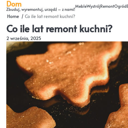
Dom
Skip
Meble
Wystrój
Remont
Ogród
Zbuduj, wyremontuj, urządź – z nami!
to
Home
Co ile lat remont kuchni?
content
Co ile lat remont kuchni?
2 września, 2025