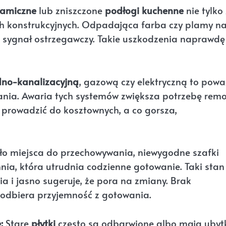
eramiczne
lub zniszczone
podłogi kuchenne
nie tylko 
h konstrukcyjnych. Odpadająca farba czy plamy n
ież sygnał ostrzegawczy. Takie uszkodzenia naprawdę
dno-kanalizacyjną
, gazową czy elektryczną to pow
nia. Awaria tych systemów zwiększa potrzebę rem
e prowadzić do kosztownych, a co gorsza,
o miejsca do przechowywania, niewygodne szafki
nia, która utrudnia codzienne gotowanie. Taki stan
a i jasno sugeruje, że pora na zmiany. Brak
i odbiera przyjemność z gotowania.
:
Stare
płytki
często są odbarwione albo mają ubytk