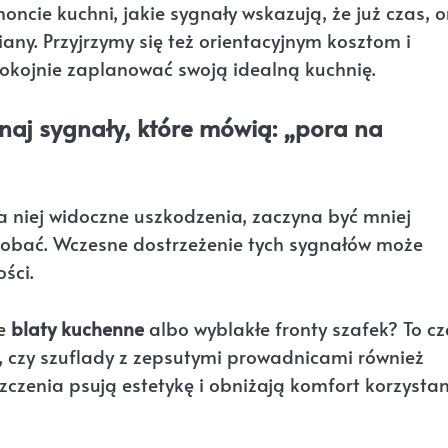
oncie kuchni, jakie sygnały wskazują, że już czas, o
iany. Przyjrzymy się też orientacyjnym kosztom i
okojnie zaplanować swoją idealną kuchnię.
naj sygnały, które mówią: „pora na
a niej widoczne uszkodzenia, zaczyna być mniej
odobać. Wczesne dostrzeżenie tych sygnałów może
ści.
ne
blaty kuchenne
albo wyblakłe fronty szafek? To cz
ją, czy szuflady z zepsutymi prowadnicami również
zczenia psują estetykę i obniżają komfort korzystan