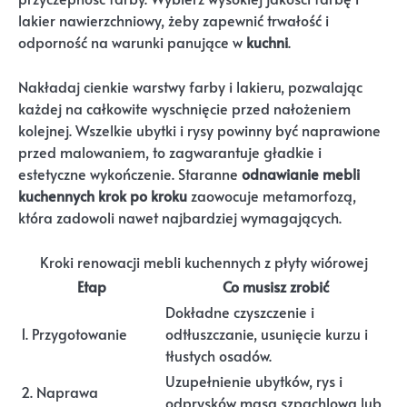
lakier nawierzchniowy, żeby zapewnić trwałość i
odporność na warunki panujące w
kuchni
.
Nakładaj cienkie warstwy farby i lakieru, pozwalając
każdej na całkowite wyschnięcie przed nałożeniem
kolejnej. Wszelkie ubytki i rysy powinny być naprawione
przed malowaniem, to zagwarantuje gładkie i
estetyczne wykończenie. Staranne
odnawianie mebli
kuchennych krok po kroku
zaowocuje metamorfozą,
która zadowoli nawet najbardziej wymagających.
Kroki renowacji mebli kuchennych z płyty wiórowej
Etap
Co musisz zrobić
Dokładne czyszczenie i
1. Przygotowanie
odtłuszczanie, usunięcie kurzu i
tłustych osadów.
Uzupełnienie ubytków, rys i
2. Naprawa
odprysków masą szpachlową lub