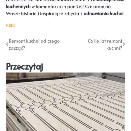
kuchennych
w komentarzach poniżej! Czekamy na
Wasze historie i inspirujące zdjęcia z
odnawiania kuchni
.
MEBLE
Nawigacja
Remont kuchni od czego
Co ile lat remont
zacząć?
kuchni?
wpisu
Przeczytaj