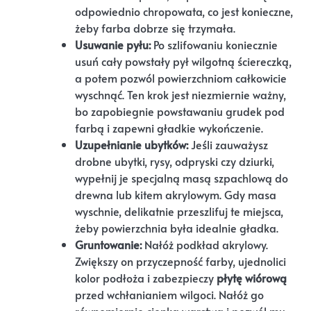
odpowiednio chropowata, co jest konieczne,
żeby farba dobrze się trzymała.
Usuwanie pyłu:
Po szlifowaniu koniecznie
usuń cały powstały pył wilgotną ściereczką,
a potem pozwól powierzchniom całkowicie
wyschnąć. Ten krok jest niezmiernie ważny,
bo zapobiegnie powstawaniu grudek pod
farbą i zapewni gładkie wykończenie.
Uzupełnianie ubytków:
Jeśli zauważysz
drobne ubytki, rysy, odpryski czy dziurki,
wypełnij je specjalną masą szpachlową do
drewna lub kitem akrylowym. Gdy masa
wyschnie, delikatnie przeszlifuj te miejsca,
żeby powierzchnia była idealnie gładka.
Gruntowanie:
Nałóż podkład akrylowy.
Zwiększy on przyczepność farby, ujednolici
kolor podłoża i zabezpieczy
płytę wiórową
przed wchłanianiem wilgoci. Nałóż go
równomiernie cienką warstwą i pozwól mu