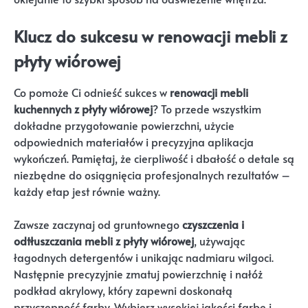
Klucz do sukcesu w renowacji mebli z
płyty wiórowej
Co pomoże Ci odnieść sukces w
renowacji mebli
kuchennych z płyty wiórowej
? To przede wszystkim
dokładne przygotowanie powierzchni, użycie
odpowiednich materiałów i precyzyjna aplikacja
wykończeń. Pamiętaj, że cierpliwość i dbałość o detale są
niezbędne do osiągnięcia profesjonalnych rezultatów –
każdy etap jest równie ważny.
Zawsze zaczynaj od gruntownego
czyszczenia i
odtłuszczania
mebli z płyty wiórowej
, używając
łagodnych detergentów i unikając nadmiaru wilgoci.
Następnie precyzyjnie zmatuj powierzchnię i nałóż
podkład akrylowy, który zapewni doskonałą
przyczepność farby. Wybierz wysokiej jakości farbę i