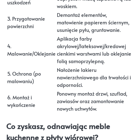
uszkodzeń
woskiem.
Demontaż elementów,
3. Przygotowanie
matowienie papierem ściernym,
powierzchni
usunięcie pyłu, gruntowanie.
Aplikacja farby
4.
akrylowej/lateksowej/kredowej
Malowanie/Oklejanie
cienkimi warstwami lub oklejanie
folią samoprzylepną.
Nałożenie lakieru
5. Ochrona (po
nawierzchniowego dla trwałości i
malowaniu)
odporności.
Ponowny montaż drzwi, szuflad,
6. Montaż i
zawiasów oraz zamontowanie
wykończenie
nowych uchwytów.
Co zyskasz, odnawiając meble
kuchenne z płyty wiórowej?