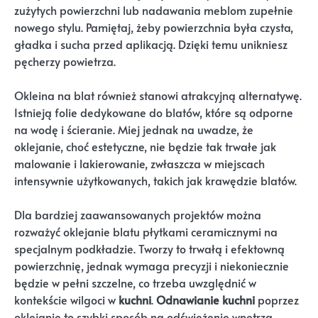
zużytych powierzchni lub nadawania meblom zupełnie
nowego stylu. Pamiętaj, żeby powierzchnia była czysta,
gładka i sucha przed aplikacją. Dzięki temu unikniesz
pęcherzy powietrza.
Okleina na blat również stanowi atrakcyjną alternatywę.
Istnieją folie dedykowane do blatów, które są odporne
na wodę i ścieranie. Miej jednak na uwadze, że
oklejanie, choć estetyczne, nie będzie tak trwałe jak
malowanie i lakierowanie, zwłaszcza w miejscach
intensywnie użytkowanych, takich jak krawędzie blatów.
Dla bardziej zaawansowanych projektów można
rozważyć oklejanie blatu płytkami ceramicznymi na
specjalnym podkładzie. Tworzy to trwałą i efektowną
powierzchnię, jednak wymaga precyzji i niekoniecznie
będzie w pełni szczelne, co trzeba uwzględnić w
kontekście wilgoci w
kuchni
.
Odnawianie kuchni
poprzez
oklejanie to szybki sposób na odświeżenie wnętrza.