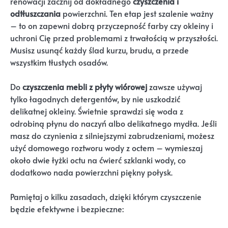
renowacji zacznij od dokładnego
czyszczenia i
odtłuszczania
powierzchni. Ten etap jest szalenie ważny
– to on zapewni dobrą przyczepność farby czy okleiny i
uchroni Cię przed problemami z trwałością w przyszłości.
Musisz usunąć każdy ślad kurzu, brudu, a przede
wszystkim tłustych osadów.
Do
czyszczenia mebli z płyty wiórowej
zawsze używaj
tylko łagodnych detergentów, by nie uszkodzić
delikatnej okleiny. Świetnie sprawdzi się woda z
odrobiną płynu do naczyń albo delikatnego mydła. Jeśli
masz do czynienia z silniejszymi zabrudzeniami, możesz
użyć domowego roztworu wody z octem – wymieszaj
około dwie łyżki octu na ćwierć szklanki wody, co
dodatkowo nada powierzchni piękny połysk.
Pamiętaj o kilku zasadach, dzięki którym czyszczenie
będzie efektywne i bezpieczne: