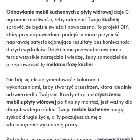
Odnawianie mebli kuchennych z płyty wiórowej
daje Ci
ogromne możliwości, żeby odmienić Twoją
kuchnię
,
sprawić, że będzie świeża i nowoczesna. To projekt DIY,
który przy odpowiednim podejściu może przynieść
naprawdę satysfakcjonujące rezultaty bez konieczności
dużych wydatków. Dzięki temu przewodnikowi masz
teraz wszystkie narzędzia i wiedzę, żeby samodzielnie
przeprowadzić tę
metamorfozę kuchni
.
Nie bój się eksperymentować z kolorami i
wykończeniami, żeby stworzyć przestrzeń, która idealnie
odzwierciedla Twój styl. Każdy etap, od
czyszczenia
mebli z płyty wiórowej
po finalny montaż, jest ważny dla
długotrwałego efektu. Twoje
meble kuchenne
mogą
zyskać drugie życie, a Ty poczujesz dumę z
własnoręcznie wykonanej pracy.
Podzielcie się swoimi doświadczeniami z
renowacji mebli