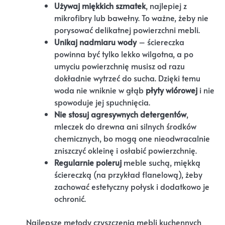
Używaj miękkich szmatek
, najlepiej z
mikrofibry lub bawełny. To ważne, żeby nie
porysować delikatnej powierzchni mebli.
Unikaj nadmiaru wody
– ściereczka
powinna być tylko lekko wilgotna, a po
umyciu powierzchnię musisz od razu
dokładnie wytrzeć do sucha. Dzięki temu
woda nie wniknie w głąb
płyty wiórowej
i nie
spowoduje jej spuchnięcia.
Nie stosuj agresywnych detergentów
,
mleczek do drewna ani silnych środków
chemicznych, bo mogą one nieodwracalnie
zniszczyć okleinę i osłabić powierzchnię.
Regularnie poleruj
meble suchą, miękką
ściereczką (na przykład flanelową), żeby
zachować estetyczny połysk i dodatkowo je
ochronić.
„Najlepsze metody czyszczenia mebli kuchennych