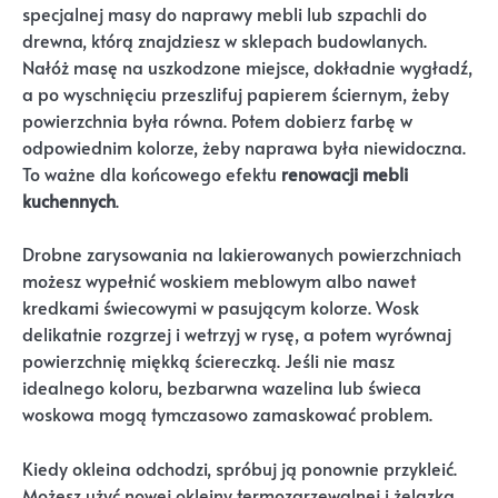
specjalnej masy do naprawy mebli lub szpachli do
drewna, którą znajdziesz w sklepach budowlanych.
Nałóż masę na uszkodzone miejsce, dokładnie wygładź,
a po wyschnięciu przeszlifuj papierem ściernym, żeby
powierzchnia była równa. Potem dobierz farbę w
odpowiednim kolorze, żeby naprawa była niewidoczna.
To ważne dla końcowego efektu
renowacji mebli
kuchennych
.
Drobne zarysowania na lakierowanych powierzchniach
możesz wypełnić woskiem meblowym albo nawet
kredkami świecowymi w pasującym kolorze. Wosk
delikatnie rozgrzej i wetrzyj w rysę, a potem wyrównaj
powierzchnię miękką ściereczką. Jeśli nie masz
idealnego koloru, bezbarwna wazelina lub świeca
woskowa mogą tymczasowo zamaskować problem.
Kiedy okleina odchodzi, spróbuj ją ponownie przykleić.
Możesz użyć nowej okleiny termozgrzewalnej i żelazka.