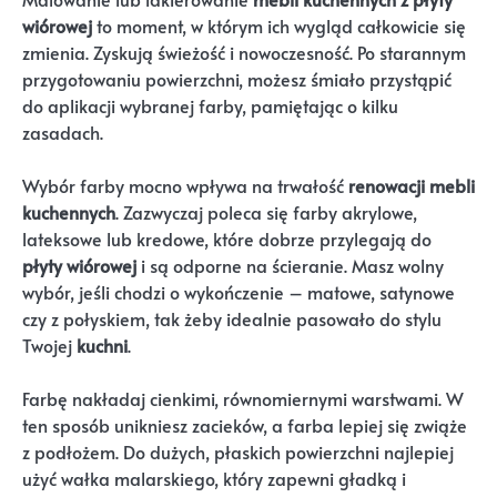
wiórowej
to moment, w którym ich wygląd całkowicie się
zmienia. Zyskują świeżość i nowoczesność. Po starannym
przygotowaniu powierzchni, możesz śmiało przystąpić
do aplikacji wybranej farby, pamiętając o kilku
zasadach.
Wybór farby mocno wpływa na trwałość
renowacji mebli
kuchennych
. Zazwyczaj poleca się farby akrylowe,
lateksowe lub kredowe, które dobrze przylegają do
płyty wiórowej
i są odporne na ścieranie. Masz wolny
wybór, jeśli chodzi o wykończenie – matowe, satynowe
czy z połyskiem, tak żeby idealnie pasowało do stylu
Twojej
kuchni
.
Farbę nakładaj cienkimi, równomiernymi warstwami. W
ten sposób unikniesz zacieków, a farba lepiej się zwiąże
z podłożem. Do dużych, płaskich powierzchni najlepiej
użyć wałka malarskiego, który zapewni gładką i