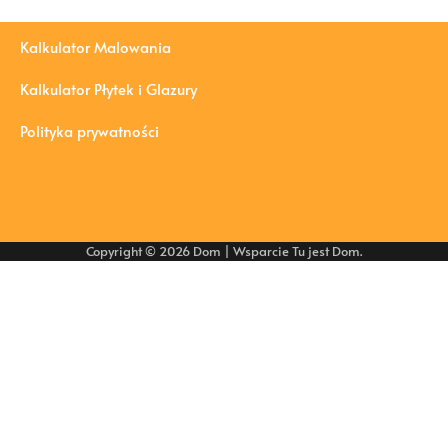
Kalkulator Malowania
Kalkulator Płytek i Glazury
Polityka prywatności
Copyright © 2026
Dom
| Wsparcie
Tu jest Dom
.