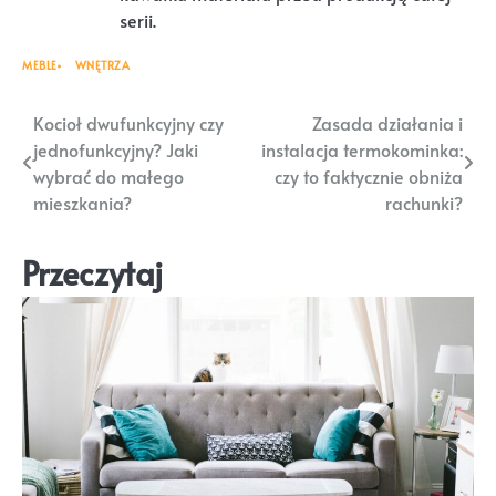
serii.
MEBLE
WNĘTRZA
Nawigacja
Kocioł dwufunkcyjny czy
Zasada działania i
jednofunkcyjny? Jaki
instalacja termokominka:
wpisu
wybrać do małego
czy to faktycznie obniża
mieszkania?
rachunki?
Przeczytaj