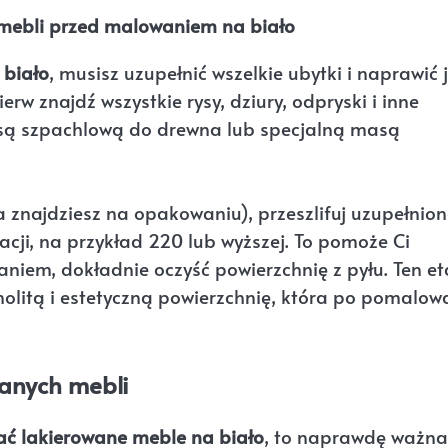
 mebli przed malowaniem na biało
 biało
, musisz uzupełnić wszelkie ubytki i naprawić j
rw znajdź wszystkie rysy, dziury, odpryski i inne
asą szpachlową do drewna lub specjalną masą
a znajdziesz na opakowaniu), przeszlifuj uzupełnio
cji, na przykład 220 lub wyższej. To pomoże Ci
niem, dokładnie oczyść powierzchnię z pyłu. Ten e
nolitą i estetyczną powierzchnię, która po pomalow
anych mebli
ć lakierowane meble na biało
, to naprawdę ważna