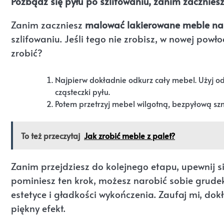
Pozbądź się pyłu po szlifowaniu, zanim zacznie
Zanim zaczniesz
malować lakierowane meble na
szlifowaniu. Jeśli tego nie zrobisz, w nowej pow
zrobić?
Najpierw dokładnie odkurz cały mebel. Użyj od
cząsteczki pyłu.
Potem przetrzyj mebel wilgotną, bezpyłową szm
To też przeczytaj
Jak zrobić meble z palet?
Zanim przejdziesz do kolejnego etapu, upewnij si
pominiesz ten krok, możesz narobić sobie grudek 
estetyce i gładkości wykończenia. Zaufaj mi, do
piękny efekt.