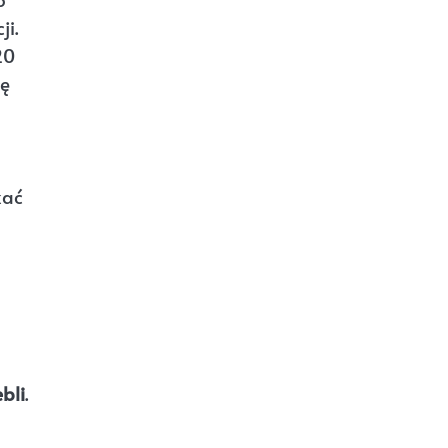
ji.
20
zę
kać
bli
.