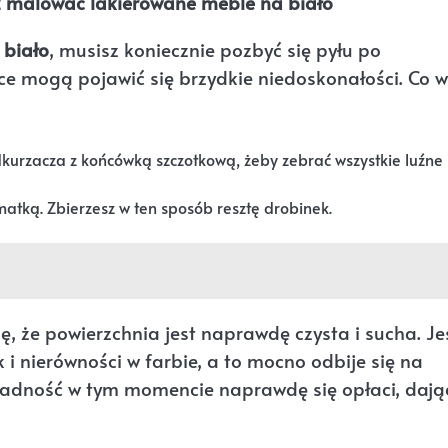
sz malować lakierowane meble na biało
 biało
, musisz koniecznie pozbyć się pyłu po
łoce mogą pojawić się brzydkie niedoskonałości. Co w
kurzacza z końcówką szczotkową, żeby zebrać wszystkie luźne
atką. Zbierzesz w ten sposób resztę drobinek.
ę, że powierzchnia jest naprawdę czysta i sucha. Jeś
i nierówności w farbie, a to mocno odbije się na
kładność w tym momencie naprawdę się opłaci, dają