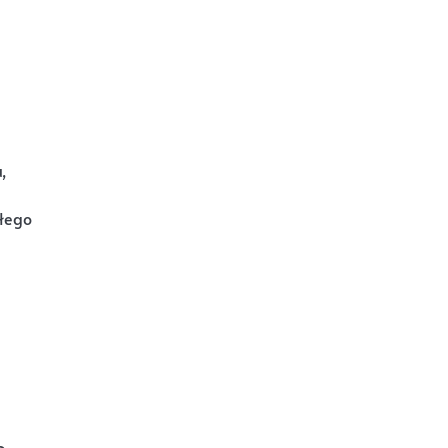
,
łego
o