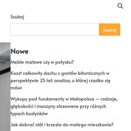
Szukaj
Szukaj
Nowe
Meble matowe czy w połysku?
Koszt całkowity dachu z gontów bitumicznych w
perspektywie 25 lat: analiza, o której rzadko się
mówi
Wykopy pod fundamenty w Małopolsce – rodzaje,
głębokości i maszyny stosowane przy różnych
typach budynków
Jak dobrać stół i krzesła do małego mieszkania?