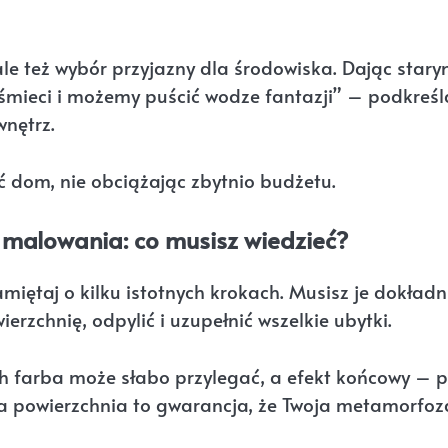
ale też wybór przyjazny dla środowiska. Dając star
śmieci i możemy puścić wodze fantazji” – podkreśl
wnętrz.
yć dom, nie obciążając zbytnio budżetu.
 malowania: co musisz wiedzieć?
ętaj o kilku istotnych krokach. Musisz je dokładn
erzchnię, odpylić i uzupełnić wszelkie ubytki.
ch farba może słabo przylegać, a efekt końcowy – 
ana powierzchnia to gwarancja, że Twoja metamorfoz