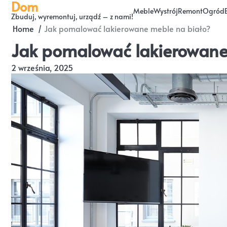
Dom
Skip
Meble
Wystrój
Remont
Ogród
Zbuduj, wyremontuj, urządź – z nami!
to
Home
Jak pomalować lakierowane meble na biało?
content
Jak pomalować lakierowane
2 września, 2025