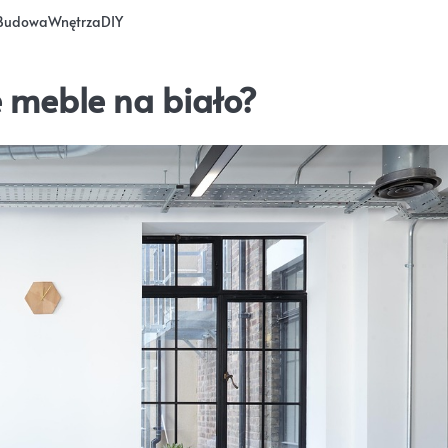
Budowa
Wnętrza
DIY
 meble na biało?