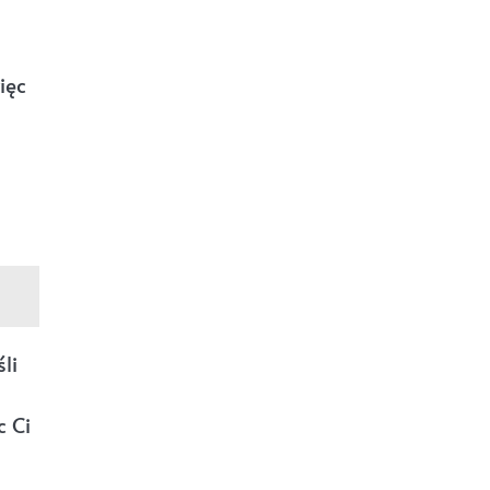
ięc
li
c Ci