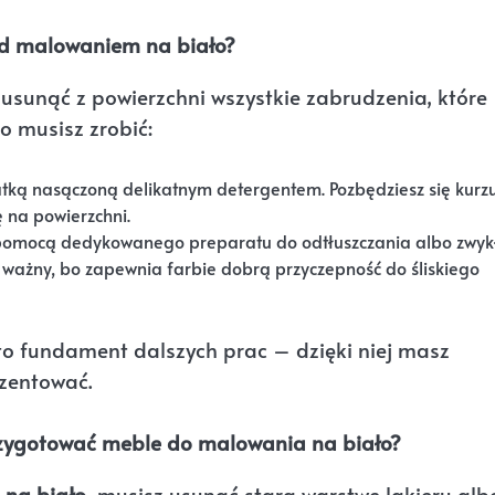
zed malowaniem na biało?
 usunąć z powierzchni wszystkie zabrudzenia, które
o musisz zrobić:
tką nasączoną delikatnym detergentem. Pozbędziesz się kurzu
ę na powierzchni.
omocą dedykowanego preparatu do odtłuszczania albo zwyk
 ważny, bo zapewnia farbie dobrą przyczepność do śliskiego
 to fundament dalszych prac – dzięki niej masz
ezentować.
przygotować meble do malowania na biało?
 na biało
, musisz usunąć starą warstwę lakieru alb