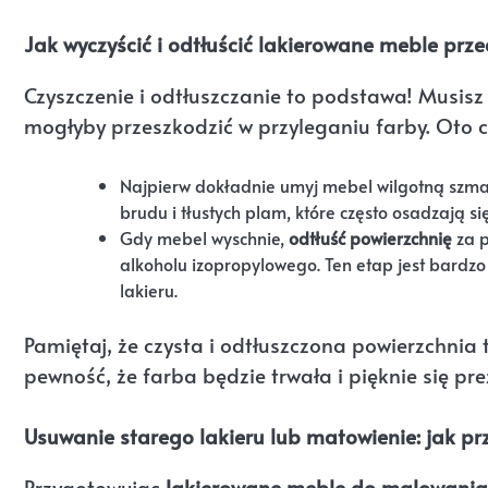
Jak wyczyścić i odtłuścić lakierowane meble pr
Czyszczenie i odtłuszczanie to podstawa! Musisz
mogłyby przeszkodzić w przyleganiu farby. Oto c
Najpierw dokładnie umyj mebel wilgotną szma
brudu i tłustych plam, które często osadzają si
Gdy mebel wyschnie,
odtłuść powierzchnię
za p
alkoholu izopropylowego. Ten etap jest bardzo
lakieru.
Pamiętaj, że czysta i odtłuszczona powierzchnia
pewność, że farba będzie trwała i pięknie się pr
Usuwanie starego lakieru lub matowienie: jak 
Przygotowując
lakierowane meble do malowania