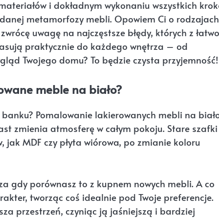
materiałów i dokładnym wykonaniu wszystkich krok
 udanej metamorfozy mebli. Opowiem Ci o rodzajach
zwrócę uwagę na najczęstsze błędy, których z łatwo
pasują praktycznie do każdego wnętrza – od
gląd Twojego domu? To będzie czysta przyjemność!
rowane meble na biało?
a banku? Pomalowanie lakierowanych mebli na biało
st zmienia atmosferę w całym pokoju. Stare szafki
, jak MDF czy płyta wiórowa, po zmianie koloru
cza gdy porównasz to z kupnem nowych mebli. A co
kter, tworząc coś idealnie pod Twoje preferencje.
sza przestrzeń, czyniąc ją jaśniejszą i bardziej