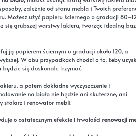
osoby, zależnie od stanu mebla i Twoich preferenc
ru. Możesz użyć papieru ściernego o gradacji 80–1
esz się grubszej warstwy lakieru, tworząc idealną ba
fuj ją papierem ściernym o gradacji około 120, a
wyższej. W obu przypadkach chodzi o to, żeby uzys
a będzie się doskonale trzymać.
lakieru, a potem dokładne wyczyszczenie i
alowanie na biało nie będzie ani skuteczne, ani
stolarz i renowator mebli.
yduje o ostatecznym efekcie i trwałości
renowacji me