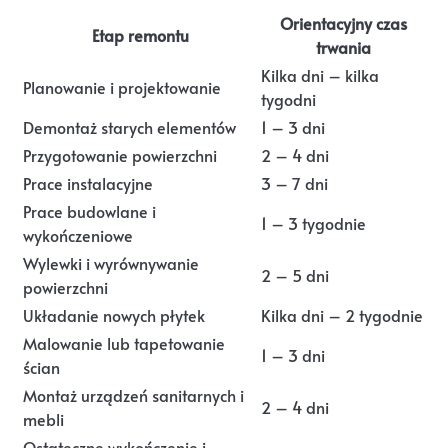
Orientacyjny czas
Etap remontu
trwania
Kilka dni – kilka
Planowanie i projektowanie
tygodni
Demontaż starych elementów
1 – 3 dni
Przygotowanie powierzchni
2 – 4 dni
Prace instalacyjne
3 – 7 dni
Prace budowlane i
1 – 3 tygodnie
wykończeniowe
Wylewki i wyrównywanie
2 – 5 dni
powierzchni
Układanie nowych płytek
Kilka dni – 2 tygodnie
Malowanie lub tapetowanie
1 – 3 dni
ścian
Montaż urządzeń sanitarnych i
2 – 4 dni
mebli
Ostateczne wykończenie i