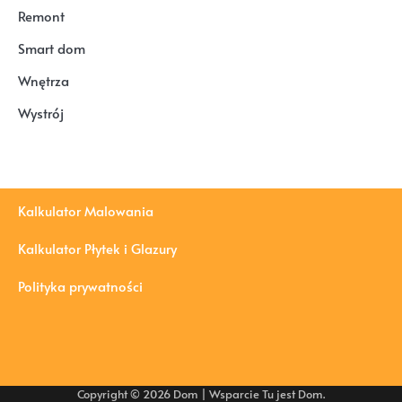
Remont
Smart dom
Wnętrza
Wystrój
Kalkulator Malowania
Kalkulator Płytek i Glazury
Polityka prywatności
Copyright © 2026
Dom
| Wsparcie
Tu jest Dom
.