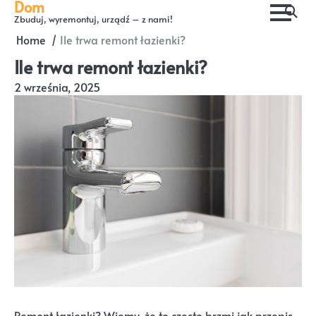
Dom
Skip
Zbuduj, wyremontuj, urządź – z nami!
to
Home
Ile trwa remont łazienki?
content
Ile trwa remont łazienki?
2 września, 2025
Remont łazienki? Wiemy, że to często brzmi jak przepis