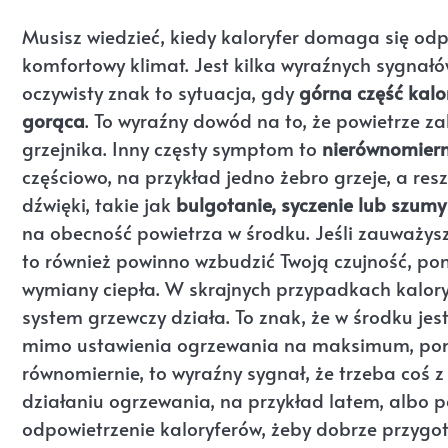
Musisz wiedzieć, kiedy kaloryfer domaga się o
komfortowy klimat. Jest kilka wyraźnych sygnałó
oczywisty znak to sytuacja, gdy
górna część kalor
gorąca
. To wyraźny dowód na to, że powietrze z
grzejnika. Inny częsty symptom to
nierównomier
częściowo, na przykład jedno żebro grzeje, a re
dźwięki, takie jak
bulgotanie, syczenie lub szumy
na obecność powietrza w środku. Jeśli zauważys
to również powinno wzbudzić Twoją czujność, po
wymiany ciepła. W skrajnych przypadkach kalor
system grzewczy działa. To znak, że w środku jes
mimo ustawienia ogrzewania na maksimum, pomies
równomiernie, to wyraźny sygnał, że trzeba coś z
działaniu ogrzewania, na przykład latem, albo 
odpowietrzenie kaloryferów, żeby dobrze przygot