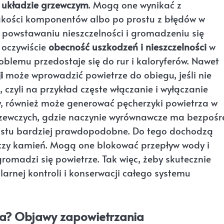
 układzie grzewczym
. Mogą one wynikać z
akości komponentów albo po prostu z błędów w
ją powstawaniu nieszczelności i gromadzeniu się
 oczywiście
obecność uszkodzeń i nieszczelności
w
roblemu przedostaje się do rur i kaloryferów. Nawet
i
może wprowadzić powietrze do obiegu, jeśli nie
, czyli na przykład częste włączanie i wyłączanie
 również może generować pęcherzyki powietrza w
grzewczych, gdzie naczynie wyrównawcze ma bezpośr
rostu bardziej prawdopodobne. Do tego dochodzą
a czy kamień. Mogą one blokować przepływ wody i
gromadzi się powietrze. Tak więc, żeby skutecznie
rnej kontroli i konserwacji całego systemu
ia? Objawy zapowietrzania