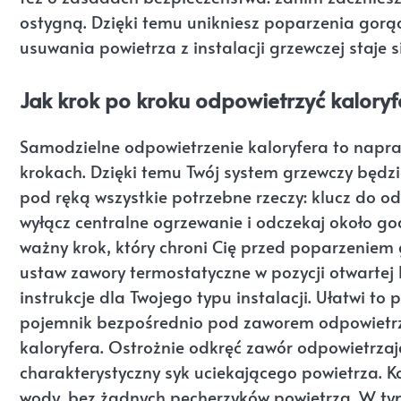
ostygną. Dzięki temu unikniesz poparzenia gorą
usuwania powietrza z instalacji grzewczej staje 
Jak krok po kroku odpowietrzyć kaloryf
Samodzielne odpowietrzenie kaloryfera to napra
krokach. Dzięki temu Twój system grzewczy będzie
pod ręką wszystkie potrzebne rzeczy: klucz do o
wyłącz centralne ogrzewanie i odczekaj około god
ważny krok, który chroni Cię przed poparzeniem 
ustaw zawory termostatyczne w pozycji otwartej 
instrukcje dla Twojego typu instalacji. Ułatwi to
pojemnik bezpośrednio pod zaworem odpowietrzaj
kaloryfera. Ostrożnie odkręć zawór odpowietrzaj
charakterystyczny syk uciekającego powietrza. K
wody, bez żadnych pęcherzyków powietrza. W ty