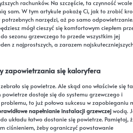
ższych rachunków. Na szczęście, ta czynność wcale
nią sam. W tym artykule pokażę Ci, jak to zrobić kr
 potrzebnych narzędzi, aż po samo odpowietrzanie
będziesz mógł cieszyć się komfortowym ciepłem prz
i do sezonu grzewczego to przede wszystkim jej
den z najprostszych, a zarazem najskuteczniejszyc
ny zapowietrzania się kaloryfera
 zebrało się powietrze. Ale skąd ono właściwie się t
h powietrze dostaje się do systemu grzewczego i
m problemu, to już połowa sukcesu w zapobieganiu 
prawidłowe napełnianie instalacji grzewczej
wodą. Je
 do układu łatwo dostanie się powietrze. Pamiętaj, 
kim ciśnieniem, żeby ograniczyć powstawanie