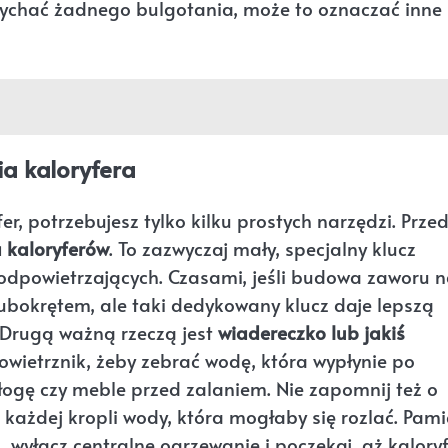
 słychać żadnego bulgotania, może to oznaczać inne
a kaloryfera
r, potrzebujesz tylko kilku prostych narzędzi. Prze
 kaloryferów
. To zazwyczaj mały, specjalny klucz
odpowietrzających. Czasami, jeśli budowa zaworu n
bokrętem, ale taki dedykowany klucz daje lepszą
. Drugą ważną rzeczą jest
wiadereczko lub jakiś
owietrznik, żeby zebrać wodę, która wypłynie po
łogę czy meble przed zalaniem. Nie zapomnij też o
każdej kropli wody, która mogłaby się rozlać. Pami
 wyłącz centralne ogrzewanie i poczekaj, aż kalory