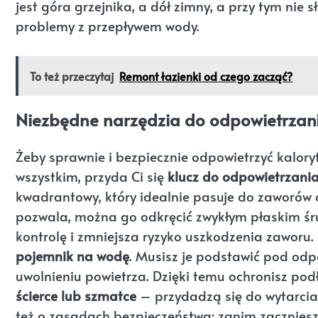
jest góra grzejnika, a dół zimny, a przy tym nie
problemy z przepływem wody.
To też przeczytaj
Remont łazienki od czego zacząć?
Niezbędne narzędzia do odpowietrzani
Żeby sprawnie i bezpiecznie odpowietrzyć kaloryfe
wszystkim, przyda Ci się
klucz do odpowietrzania
kwadrantowy, który idealnie pasuje do zaworów 
pozwala, można go odkręcić zwykłym płaskim śru
kontrolę i zmniejsza ryzyko uszkodzenia zaworu
pojemnik na wodę
. Musisz je podstawić pod odp
uwolnieniu powietrza. Dzięki temu ochronisz pod
ścierce lub szmatce
– przydadzą się do wytarcia 
też o zasadach bezpieczeństwa: zanim zaczniesz,