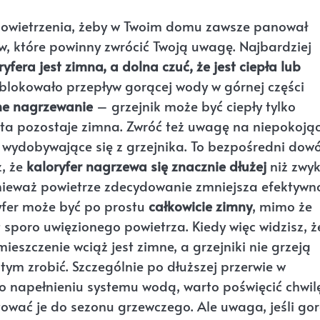
dpowietrzenia, żeby w Twoim domu zawsze panował
w, które powinny zwrócić Twoją uwagę. Najbardziej
yfera jest zimna, a dolna czuć, że jest ciepła lub
ablokowało przepływ gorącej wody w górnej części
ne nagrzewanie
– grzejnik może być ciepły tylko
szta pozostaje zimna. Zwróć też uwagę na niepokoją
wydobywające się z grzejnika. To bezpośredni dow
z, że
kaloryfer nagrzewa się znacznie dłużej
niż zwyk
nieważ powietrze zdecydowanie zmniejsza efektywn
yfer może być po prostu
całkowicie zimny
, mimo że
t sporo uwięzionego powietrza. Kiedy więc widzisz, ż
zczenie wciąż jest zimne, a grzejniki nie grzeją
 tym zrobić. Szczególnie po dłuższej przerwie w
po napełnieniu systemu wodą, warto poświęcić chwil
ować je do sezonu grzewczego. Ale uwaga, jeśli go