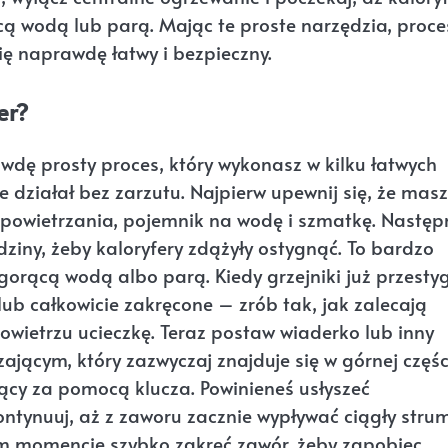
cą wodą lub parą. Mając te proste narzędzia, proce
się naprawdę łatwy i bezpieczny.
er?
wdę prosty proces, który wykonasz w kilku łatwych
 działał bez zarzutu. Najpierw upewnij się, że masz
dpowietrzania, pojemnik na wodę i szmatkę. Następ
ziny, żeby kaloryfery zdążyły ostygnąć. To bardzo
gorącą wodą albo parą. Kiedy grzejniki już przesty
lub całkowicie zakręcone – zrób tak, jak zalecają
 powietrzu ucieczkę. Teraz postaw wiaderko lub inny
ącym, który zazwyczaj znajduje się w górnej częśc
ący za pomocą klucza. Powinieneś usłyszeć
ontynuuj, aż z zaworu zacznie wypływać ciągły stru
m momencie szybko zakręć zawór, żeby zapobiec