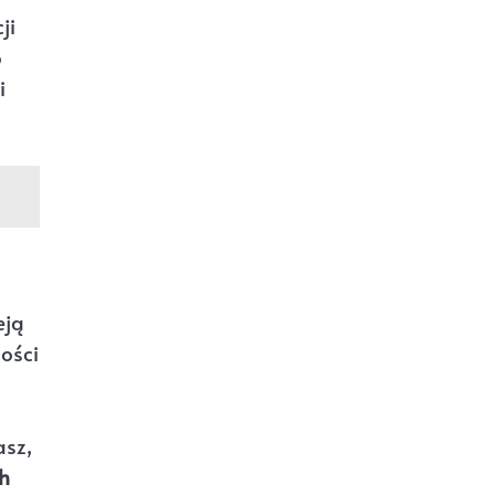
ji
o
i
eją
ości
asz,
h