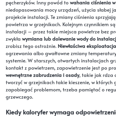
pęcherzyków. Inny powód to
wahania ciśnienia w
niedopasowania mocy urządzeń, użycia słabej j
projekcie instalacji. Te zmiany ciśnienia sprzyja
powietrza w grzejnikach. Kolejnym czynnikiem są
instalacji – przez takie miejsca powietrze bez p
zwykła
wymiana lub dolewanie wody do instalacj
zrobisz tego ostrożnie.
Niewłaściwa eksploatacja
ogrzewania albo gwałtowne zmiany temperatury,
systemie. W starszych, otwartych instalacjach 
kontakt z powietrzem, zapowietrzenie jest po p
wewnętrzne zabrudzenia i osady
, takie jak rdz
tworzyć w grzejnikach takie kieszenie, w których 
zapobiegać problemom, trzeba pamiętać o regula
grzewczego.
Kiedy kaloryfer wymaga odpowietrzen