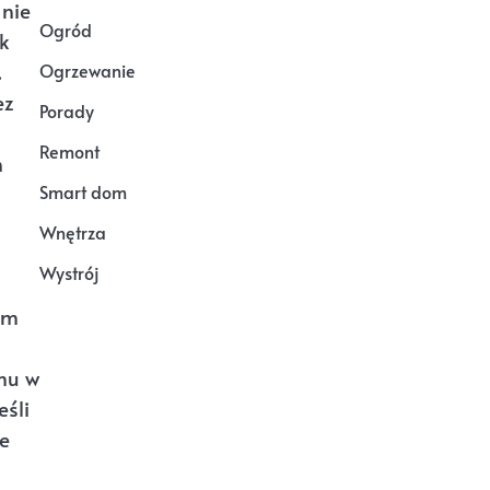
 nie
Ogród
ok
.
Ogrzewanie
ez
Porady
Remont
h
Smart dom
Wnętrza
Wystrój
am
mu w
śli
że