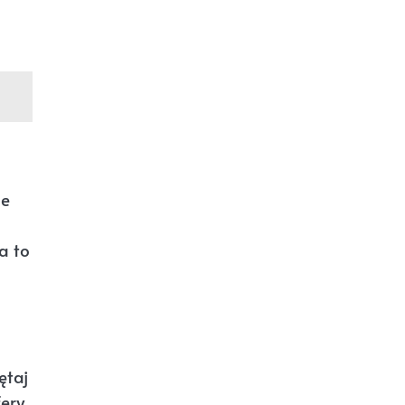
de
a to
ętaj
fery