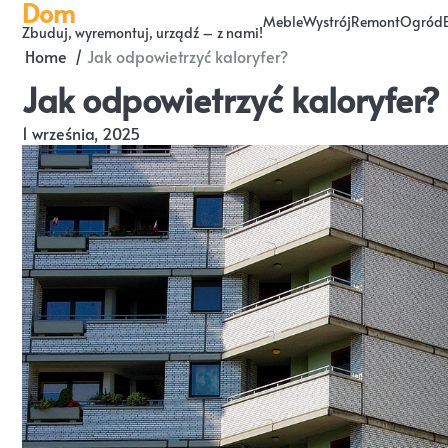
Dom
Skip
Meble
Wystrój
Remont
Ogród
Zbuduj, wyremontuj, urządź – z nami!
to
Home
Jak odpowietrzyć kaloryfer?
content
Jak odpowietrzyć kaloryfer?
1 września, 2025