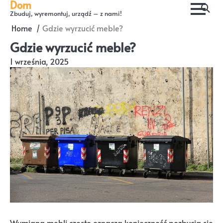
Dom
Skip
Zbuduj, wyremontuj, urządź – z nami!
to
Home
Gdzie wyrzucić meble?
content
Gdzie wyrzucić meble?
1 września, 2025
Wymiana mebli często oznacza konieczność pozbycia się