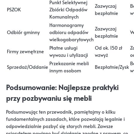
Punkt Selektywnej
Zazwyczaj
B
PSZOK
Zbiórki Odpadów
bezpłatnie
w
Komunalnych
Harmonogramy
Zazwyczaj
Odbiór gminny
odbioru odpadów
W
bezpłatnie
wielkogabarytowych
Płatne usługi
Od ok. 150 zł
Z
Firmy zewnętrzne
wywozu i utylizacji
wzwyż
o
Przekazanie mebli
B
Sprzedaż/Oddanie
Bezpłatnie/Zysk
innym osobom
w
Podsumowanie: Najlepsze praktyki
przy pozbywaniu się mebli
Podsumowując ten przewodnik, pamiętajmy o kilku
fundamentalnych zasadach, które pozwalają legalnie i
odpowiedzialnie pozbyć się starych mebli. Zawsze
priorytetem powinno być działanie zgodne z prawem, co