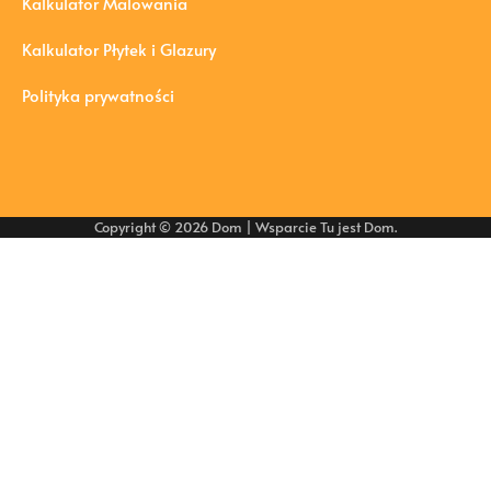
Kalkulator Malowania
Kalkulator Płytek i Glazury
Polityka prywatności
Copyright © 2026
Dom
| Wsparcie
Tu jest Dom
.