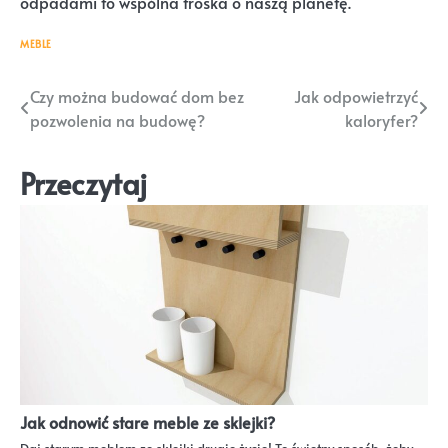
odpadami to wspólna troska o naszą planetę.
MEBLE
Nawigacja
Czy można budować dom bez
Jak odpowietrzyć
pozwolenia na budowę?
kaloryfer?
wpisu
Przeczytaj
Jak odnowić stare meble ze sklejki?
Daj starym meblom ze sklejki drugie życie! To świetny sposób, żeby