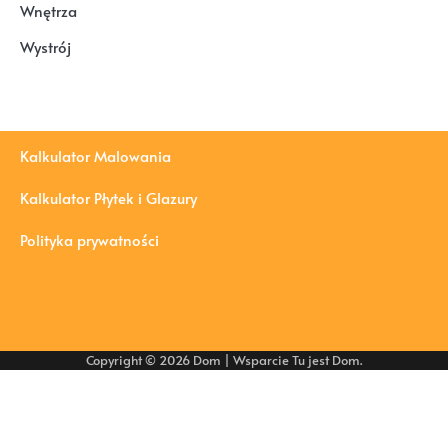
Wnętrza
Wystrój
Kalkulator Malowania
Kalkulator Płytek i Glazury
Polityka prywatności
Copyright © 2026
Dom
| Wsparcie
Tu jest Dom
.