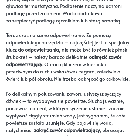
głowica termostatyczna. Podłożenie naczynia ochroni
podłogę przed zalaniem. Warto dodatkowo
zabezpieczyć podłogę ręcznikiem lub starą szmatką.
Teraz czas na samo odpowietrzanie. Za pomocą
odpowiedniego narzędzia – najczęściej jest to specjalny
klucz do odpowietrzania
, ale może być to również płaski
śrubokręt – należy bardzo delikatnie
odkręcić zawór
odpowietrzający
. Obracaj kluczem w kierunku
przeciwnym do ruchu wskazówek zegara, zaledwie o
ćwierć lub pół obrotu. Nie trzeba odkręcać go całkowicie.
Po delikatnym poluzowaniu zaworu usłyszysz syczący
dźwięk – to wydobywa się powietrze. Słuchaj uważnie,
ponieważ moment, w którym syczenie ustanie i zacznie
wypływać ciągły strumień wody, jest sygnałem, że całe
powietrze zostało usunięte. Gdy pojawi się woda,
natychmiast
zakręć zawór odpowietrzający
, obracając