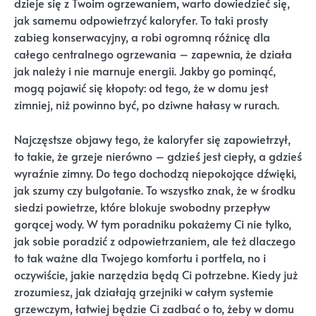
dzieje się z Twoim ogrzewaniem, warto dowiedzieć się,
jak samemu odpowietrzyć kaloryfer. To taki prosty
zabieg konserwacyjny, a robi ogromną różnicę dla
całego centralnego ogrzewania – zapewnia, że działa
jak należy i nie marnuje energii. Jakby go pominąć,
mogą pojawić się kłopoty: od tego, że w domu jest
zimniej, niż powinno być, po dziwne hałasy w rurach.
Najczęstsze objawy tego, że kaloryfer się zapowietrzył,
to takie, że grzeje nierówno – gdzieś jest ciepły, a gdzieś
wyraźnie zimny. Do tego dochodzą niepokojące dźwięki,
jak szumy czy bulgotanie. To wszystko znak, że w środku
siedzi powietrze, które blokuje swobodny przepływ
gorącej wody. W tym poradniku pokażemy Ci nie tylko,
jak sobie poradzić z odpowietrzaniem, ale też dlaczego
to tak ważne dla Twojego komfortu i portfela, no i
oczywiście, jakie narzędzia będą Ci potrzebne. Kiedy już
zrozumiesz, jak działają grzejniki w całym systemie
grzewczym, łatwiej będzie Ci zadbać o to, żeby w domu