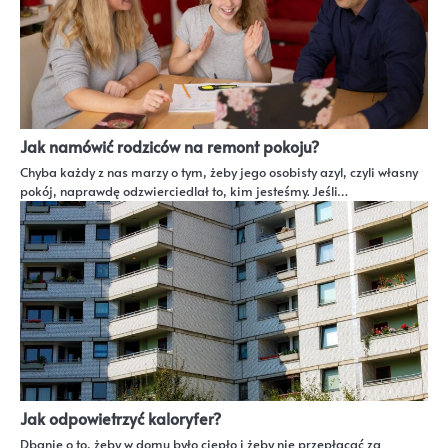
Jak namówić rodziców na remont pokoju?
Chyba każdy z nas marzy o tym, żeby jego osobisty azyl, czyli własny
pokój, naprawdę odzwierciedlał to, kim jesteśmy. Jeśli…
Jak odpowietrzyć kaloryfer?
Dbanie o to, żeby w domu było ciepło i żeby nie przepłacać za