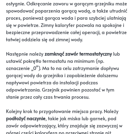
ostygnie. Odkręcanie zaworu w gorącym grzejniku może
spowodować poparzenia gorącą wodą, a także utrudnić
proces, ponieważ gorąca woda i para szybciej ulatniają
się w powietrze. Zimny kaloryfer pozwala na spokojne i
bezpieczne przeprowadzenie całej operacji, a powietrze
łatwiej oddziela się od zimnej wody.
Następnie należy
zamknąć zawór termostatyczny
lub
ustawić pokrętło termostatu na minimum (np.
oznaczenie „0”). Ma to na celu zatrzymanie dopływu
gorącej wody do grzejnika i zapobieżenie dalszemu
napływowi powietrza do instalacji podczas
odpowietrzania. Grzejnik powinien pozostać w tym
stanie przez cały czas trwania procesu.
Kolejny krok to przygotowanie miejsca pracy. Należy
podłożyć naczynie
, takie jak miska lub garnek, pod
zawór odpowietrzający, który znajduje się zazwyczaj w
górnej części kaloryfera po przeciwnej stronie niż