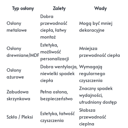
Typ osłony
Zalety
Wady
Dobra
Osłony
przewodność
Mogą być mniej
metalowe
ciepła, łatwy
dekoracyjne
montaż
Estetyka,
Osłony
Mniejsza
możliwość
drewniane/MDF
przewodność ciepła
personalizacji
Dobra wentylacja,
Wymagają
Osłony
niewielki spadek
regularnego
ażurowe
ciepła
czyszczenia
Znaczny spadek
Zabudowa
Pełna osłona,
wydajności,
skrzynkowa
bezpieczeństwo
utrudniony dostęp
Słabsza
Estetyka, łatwość
Szkło / Pleksi
przewodność
czyszczenia
cieplna