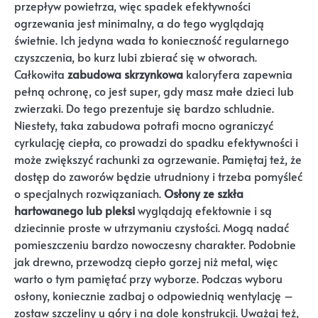
przepływ powietrza, więc spadek efektywności
ogrzewania jest minimalny, a do tego wyglądają
świetnie. Ich jedyna wada to konieczność regularnego
czyszczenia, bo kurz lubi zbierać się w otworach.
Całkowita
zabudowa skrzynkowa
kaloryfera zapewnia
pełną ochronę, co jest super, gdy masz małe dzieci lub
zwierzaki. Do tego prezentuje się bardzo schludnie.
Niestety, taka zabudowa potrafi mocno ograniczyć
cyrkulację ciepła, co prowadzi do spadku efektywności i
może zwiększyć rachunki za ogrzewanie. Pamiętaj też, że
dostęp do zaworów będzie utrudniony i trzeba pomyśleć
o specjalnych rozwiązaniach.
Osłony ze szkła
hartowanego lub pleksi
wyglądają efektownie i są
dziecinnie proste w utrzymaniu czystości. Mogą nadać
pomieszczeniu bardzo nowoczesny charakter. Podobnie
jak drewno, przewodzą ciepło gorzej niż metal, więc
warto o tym pamiętać przy wyborze. Podczas wyboru
osłony, koniecznie zadbaj o odpowiednią wentylację –
zostaw szczeliny u góry i na dole konstrukcji. Uważaj też,