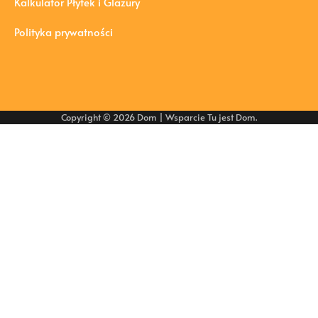
Kalkulator Płytek i Glazury
Polityka prywatności
Copyright © 2026
Dom
| Wsparcie
Tu jest Dom
.