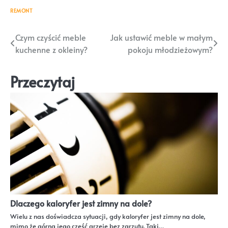
REMONT
Nawigacja
Czym czyścić meble
Jak ustawić meble w małym
kuchenne z okleiny?
pokoju młodzieżowym?
wpisu
Przeczytaj
Dlaczego kaloryfer jest zimny na dole?
Wielu z nas doświadcza sytuacji, gdy kaloryfer jest zimny na dole,
mimo że górna jego część grzeje bez zarzutu. Taki…