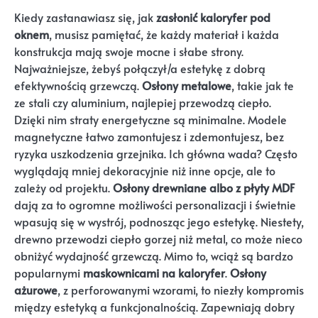
Kiedy zastanawiasz się, jak
zasłonić kaloryfer pod
oknem
, musisz pamiętać, że każdy materiał i każda
konstrukcja mają swoje mocne i słabe strony.
Najważniejsze, żebyś połączył/a estetykę z dobrą
efektywnością grzewczą.
Osłony metalowe
, takie jak te
ze stali czy aluminium, najlepiej przewodzą ciepło.
Dzięki nim straty energetyczne są minimalne. Modele
magnetyczne łatwo zamontujesz i zdemontujesz, bez
ryzyka uszkodzenia grzejnika. Ich główna wada? Często
wyglądają mniej dekoracyjnie niż inne opcje, ale to
zależy od projektu.
Osłony drewniane albo z płyty MDF
dają za to ogromne możliwości personalizacji i świetnie
wpasują się w wystrój, podnosząc jego estetykę. Niestety,
drewno przewodzi ciepło gorzej niż metal, co może nieco
obniżyć wydajność grzewczą. Mimo to, wciąż są bardzo
popularnymi
maskownicami na kaloryfer
.
Osłony
ażurowe
, z perforowanymi wzorami, to niezły kompromis
między estetyką a funkcjonalnością. Zapewniają dobry