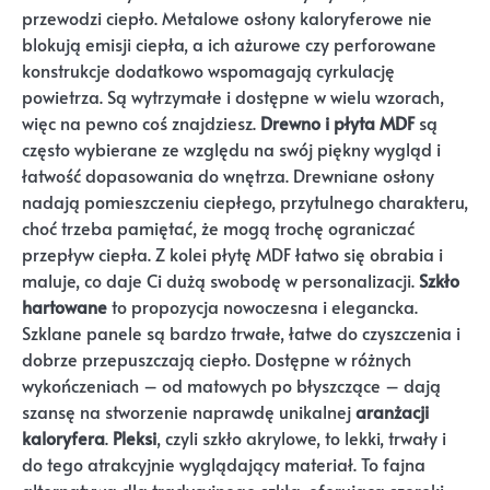
przewodzi ciepło. Metalowe osłony kaloryferowe nie
blokują emisji ciepła, a ich ażurowe czy perforowane
konstrukcje dodatkowo wspomagają cyrkulację
powietrza. Są wytrzymałe i dostępne w wielu wzorach,
więc na pewno coś znajdziesz.
Drewno i płyta MDF
są
często wybierane ze względu na swój piękny wygląd i
łatwość dopasowania do wnętrza. Drewniane osłony
nadają pomieszczeniu ciepłego, przytulnego charakteru,
choć trzeba pamiętać, że mogą trochę ograniczać
przepływ ciepła. Z kolei płytę MDF łatwo się obrabia i
maluje, co daje Ci dużą swobodę w personalizacji.
Szkło
hartowane
to propozycja nowoczesna i elegancka.
Szklane panele są bardzo trwałe, łatwe do czyszczenia i
dobrze przepuszczają ciepło. Dostępne w różnych
wykończeniach – od matowych po błyszczące – dają
szansę na stworzenie naprawdę unikalnej
aranżacji
kaloryfera
.
Pleksi
, czyli szkło akrylowe, to lekki, trwały i
do tego atrakcyjnie wyglądający materiał. To fajna