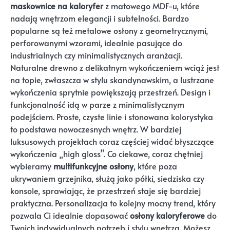
maskownice na kaloryfer
z matowego MDF-u, które
nadają wnętrzom elegancji i subtelności. Bardzo
popularne są też metalowe osłony z geometrycznymi,
perforowanymi wzorami, idealnie pasujące do
industrialnych czy minimalistycznych aranżacji.
Naturalne drewno z delikatnym wykończeniem wciąż jest
na topie, zwłaszcza w stylu skandynawskim, a lustrzane
wykończenia sprytnie powiększają przestrzeń. Design i
funkcjonalność idą w parze z minimalistycznym
podejściem. Proste, czyste linie i stonowana kolorystyka
to podstawa nowoczesnych wnętrz. W bardziej
luksusowych projektach coraz częściej widać błyszczące
wykończenia „high gloss”. Co ciekawe, coraz chętniej
wybieramy
multifunkcyjne osłony
, które poza
ukrywaniem grzejnika, służą jako półki, siedziska czy
konsole, sprawiając, że przestrzeń staje się bardziej
praktyczna. Personalizacja to kolejny mocny trend, który
pozwala Ci idealnie dopasować
osłony kaloryferowe
do
Twoich indywidualnych potrzeb i stylu wnętrza. Możesz