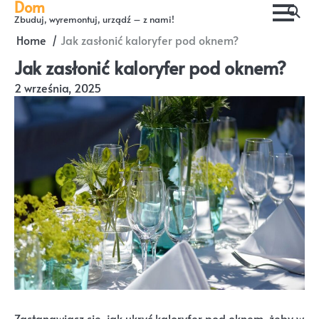
Dom
Skip
Zbuduj, wyremontuj, urządź – z nami!
to
Home
Jak zasłonić kaloryfer pod oknem?
content
Jak zasłonić kaloryfer pod oknem?
2 września, 2025
Zastanawiasz się, jak ukryć kaloryfer pod oknem, żeby w