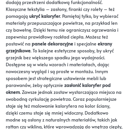
dodają przestrzeni dodatkową funkcjonalność.
Klasyczne tekstylia – zasłony, firanki czy rolety – też
pomagają
ukryć kaloryfer
. Pamiętaj tylko, by wybierać
materiały przepuszczające powietrze, na przykład len
czy bawełnę. Dzięki temu nie ograniczysz ogrzewania i
zapewnisz prawidłowy rozkład ciepła. Możesz też
postawić na
panele dekoracyjne
i specjalne
ekrany
grzejnikowe
. To kolejne estetyczne sposoby, by ukryć
grzejnik bez większego spadku jego wydajności.
Dostępne są w wielu wzorach i materiałach, dając
nowoczesny wygląd i są proste w montażu. Innym
sposobem jest strategiczne ustawienie mebli lub
parawanów, żeby optycznie
zasłonić kaloryfer pod
oknem
. Zawsze jednak zostaw wystarczająco miejsca na
swobodną cyrkulację powietrza. Coraz popularniejsze
staje się też malowanie kaloryfera na kolor ściany,
dzięki czemu staje się mniej widoczny. Dodatkowo
modne są osłony z naturalnych materiałów, takich jak
rattan czy wiklina, które wprowadzają do wnętrza ciepły,