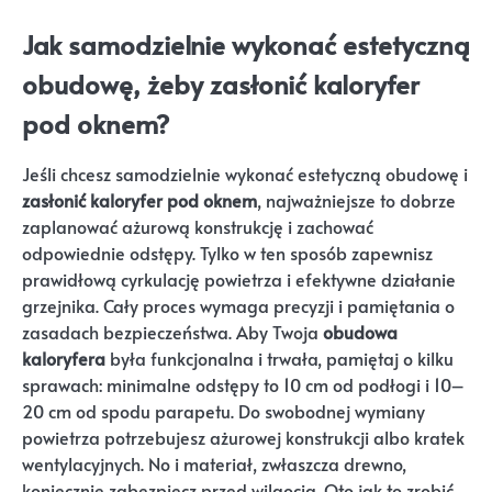
Jak samodzielnie wykonać estetyczną
obudowę, żeby zasłonić kaloryfer
pod oknem?
Jeśli chcesz samodzielnie wykonać estetyczną obudowę i
zasłonić kaloryfer pod oknem
, najważniejsze to dobrze
zaplanować ażurową konstrukcję i zachować
odpowiednie odstępy. Tylko w ten sposób zapewnisz
prawidłową cyrkulację powietrza i efektywne działanie
grzejnika. Cały proces wymaga precyzji i pamiętania o
zasadach bezpieczeństwa. Aby Twoja
obudowa
kaloryfera
była funkcjonalna i trwała, pamiętaj o kilku
sprawach: minimalne odstępy to 10 cm od podłogi i 10–
20 cm od spodu parapetu. Do swobodnej wymiany
powietrza potrzebujesz ażurowej konstrukcji albo kratek
wentylacyjnych. No i materiał, zwłaszcza drewno,
koniecznie zabezpiecz przed wilgocią. Oto jak to zrobić