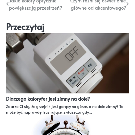
Nawigacja
Jakie kolory optycznie
Czym różni się oświetlenie
powiększają przestrzeń?
główne od akcentowego?
wpisu
Przeczytaj
Dlaczego kaloryfer jest zimny na dole?
Zdarza Ci się, że grzejnik jest gorący na górze, a na dole zimny? To
może być naprawdę frustrujące, zwłaszcza gdy…