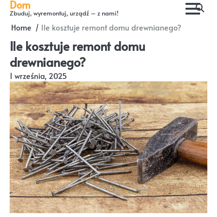
Dom
Skip
Zbuduj, wyremontuj, urządź – z nami!
to
Home
Ile kosztuje remont domu drewnianego?
content
Ile kosztuje remont domu
drewnianego?
1 września, 2025