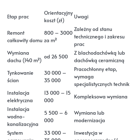
Orientacyjny
Etap prac
Uwagi
koszt (zł)
Zależny od stanu
Remont
800 – 3000
technicznego i zakresu
całkowity domu
za m²
prac
Wymiana
Z blachodachówką lub
od 26 500
dachu (140 m²)
dachówką ceramiczną
Pracochłonny etap,
Tynkowanie
30 000 –
wymaga
ścian
35 000
specjalistycznych technik
Instalacja
13 000 – 15
Kompleksowa wymiana
elektryczna
000
Instalacja
5 500 – 6
Wymiana lub
wodno-
000
modernizacja
kanalizacyjna
System
33 000 –
Inwestycja w