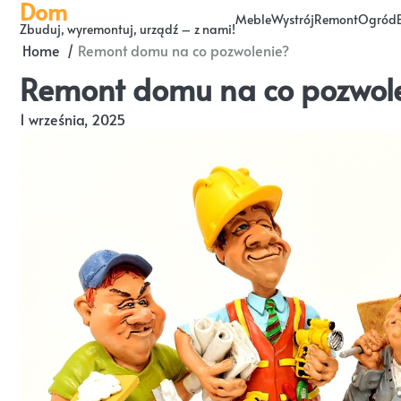
Dom
Skip
Meble
Wystrój
Remont
Ogród
Zbuduj, wyremontuj, urządź – z nami!
to
Home
Remont domu na co pozwolenie?
content
Remont domu na co pozwol
1 września, 2025