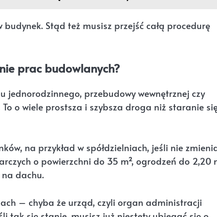
w budynek. Stąd też musisz przejść całą procedurę
nie prac budowlanych?
omu jednorodzinnego, przebudowy wewnętrznej czy
. To o wiele prostsza i szybsza droga niż staranie si
ów, na przykład w spółdzielniach, jeśli nie zmieni
darczych o powierzchni do 35 m², ogrodzeń do 2,20
 na dachu.
ach – chyba że urząd, czyli organ administracji
i tak się stanie, musisz już niestety ubiegać się o