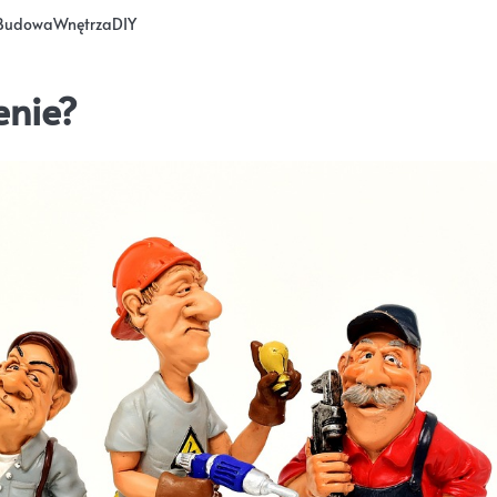
Budowa
Wnętrza
DIY
enie?