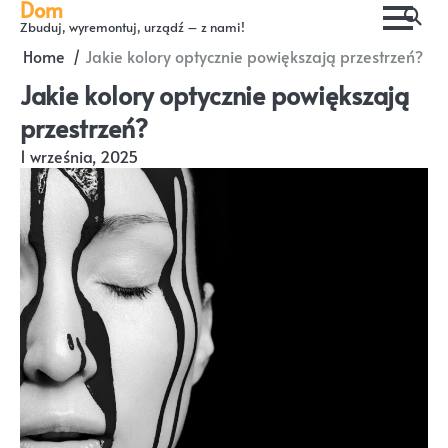
Dom
Skip
Zbuduj, wyremontuj, urządź – z nami!
to
Home
Jakie kolory optycznie powiększają przestrzeń?
content
Jakie kolory optycznie powiększają
przestrzeń?
1 września, 2025