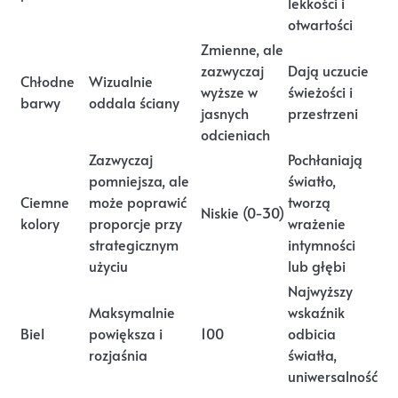
lekkości i
otwartości
Zmienne, ale
zazwyczaj
Dają uczucie
Chłodne
Wizualnie
wyższe w
świeżości i
barwy
oddala ściany
jasnych
przestrzeni
odcieniach
Zazwyczaj
Pochłaniają
pomniejsza, ale
światło,
Ciemne
może poprawić
tworzą
Niskie (0-30)
kolory
proporcje przy
wrażenie
strategicznym
intymności
użyciu
lub głębi
Najwyższy
Maksymalnie
wskaźnik
Biel
powiększa i
100
odbicia
rozjaśnia
światła,
uniwersalność