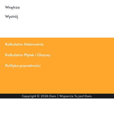
Wnętrza
Wystrój
Kalkulator Malowania
Kalkulator Płytek i Glazury
Polityka prywatności
Copyright © 2026
Dom
| Wsparcie
Tu jest Dom
.