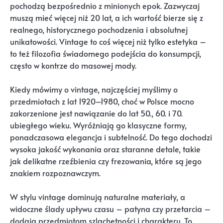
pochodzą bezpośrednio z minionych epok. Zazwyczaj
muszą mieć więcej niż 20 lat, a ich wartość bierze się z
realnego, historycznego pochodzenia i absolutnej
unikatowości. Vintage to coś więcej niż tylko estetyka –
to też filozofia świadomego podejścia do konsumpcji,
często w kontrze do masowej mody.
Kiedy mówimy o vintage, najczęściej myślimy o
przedmiotach z lat 1920–1980, choć w Polsce mocno
zakorzenione jest nawiązanie do lat 50., 60. i 70.
ubiegłego wieku. Wyróżniają go klasyczne formy,
ponadczasowa elegancja i subtelność. Do tego dochodzi
wysoka jakość wykonania oraz staranne detale, takie
jak delikatne rzeźbienia czy frezowania, które są jego
znakiem rozpoznawczym.
W stylu vintage dominują naturalne materiały, a
widoczne ślady upływu czasu – patyna czy przetarcia –
dodają przedmiotom szlachetności i charakteru. To