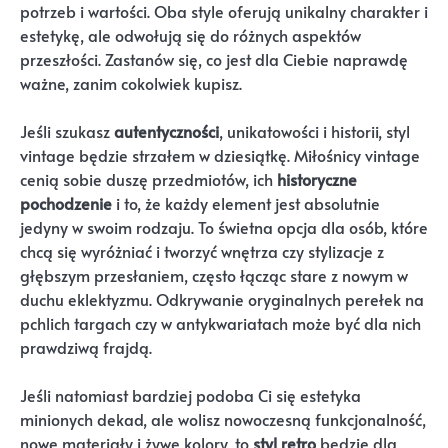
potrzeb i wartości. Oba style oferują unikalny charakter i
estetykę, ale odwołują się do różnych aspektów
przeszłości. Zastanów się, co jest dla Ciebie naprawdę
ważne, zanim cokolwiek kupisz.
Jeśli szukasz
autentyczności
, unikatowości i historii, styl
vintage będzie strzałem w dziesiątkę. Miłośnicy vintage
cenią sobie duszę przedmiotów, ich
historyczne
pochodzenie
i to, że każdy element jest absolutnie
jedyny w swoim rodzaju. To świetna opcja dla osób, które
chcą się wyróżniać i tworzyć wnętrza czy stylizacje z
głębszym przesłaniem, często łącząc stare z nowym w
duchu eklektyzmu. Odkrywanie oryginalnych perełek na
pchlich targach czy w antykwariatach może być dla nich
prawdziwą frajdą.
Jeśli natomiast bardziej podoba Ci się estetyka
minionych dekad, ale wolisz nowoczesną funkcjonalność,
nowe materiały i żywe kolory, to
styl retro
będzie dla