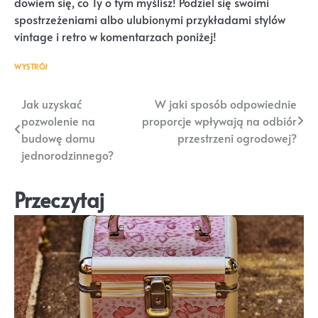
dowiem się, co Ty o tym myślisz! Podziel się swoimi
spostrzeżeniami albo ulubionymi przykładami stylów
vintage i retro w komentarzach poniżej!
WYSTRÓJ
Nawigacja
Jak uzyskać
W jaki sposób odpowiednie
pozwolenie na
proporcje wpływają na odbiór
wpisu
budowę domu
przestrzeni ogrodowej?
jednorodzinnego?
Przeczytaj