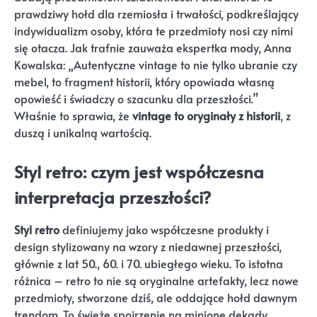
prawdziwy hołd dla rzemiosła i trwałości, podkreślający
indywidualizm osoby, która te przedmioty nosi czy nimi
się otacza. Jak trafnie zauważa ekspertka mody, Anna
Kowalska: „Autentyczne vintage to nie tylko ubranie czy
mebel, to fragment historii, który opowiada własną
opowieść i świadczy o szacunku dla przeszłości.”
Właśnie to sprawia, że
vintage to oryginały z historii
, z
duszą i unikalną wartością.
Styl retro: czym jest współczesna
interpretacja przeszłości?
Styl retro
definiujemy jako współczesne produkty i
design stylizowany na wzory z niedawnej przeszłości,
głównie z lat 50., 60. i 70. ubiegłego wieku. To istotna
różnica – retro to nie są oryginalne artefakty, lecz nowe
przedmioty, stworzone dziś, ale oddające hołd dawnym
trendom. To świeże spojrzenie na minione dekady,