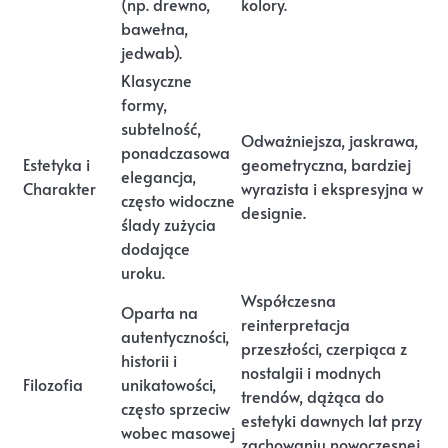
(np. drewno,
kolory.
bawełna,
jedwab).
Klasyczne
formy,
subtelność,
Odważniejsza, jaskrawa,
ponadczasowa
Estetyka i
geometryczna, bardziej
elegancja,
Charakter
wyrazista i ekspresyjna w
często widoczne
designie.
ślady zużycia
dodające
uroku.
Współczesna
Oparta na
reinterpretacja
autentyczności,
przeszłości, czerpiąca z
historii i
nostalgii i modnych
Filozofia
unikatowości,
trendów, dążąca do
często sprzeciw
estetyki dawnych lat przy
wobec masowej
zachowaniu nowoczesnej