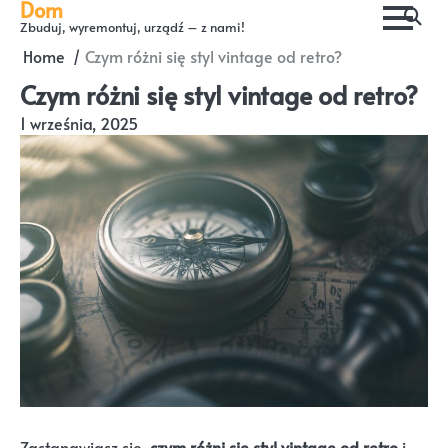
Dom
Skip
Zbuduj, wyremontuj, urządź – z nami!
to
Home
Czym różni się styl vintage od retro?
content
Czym różni się styl vintage od retro?
1 września, 2025
Zastanawiasz się,
czym różni się styl vintage od retro
i