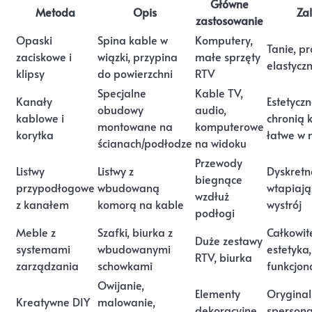
Główne
Metoda
Opis
Zal
zastosowanie
Opaski
Spina kable w
Komputery,
Tanie, pr
zaciskowe i
wiązki, przypina
małe sprzęty
elastycz
klipsy
do powierzchni
RTV
Specjalne
Kable TV,
Kanały
Estetyczn
obudowy
audio,
kablowe i
chronią 
montowane na
komputerowe
korytka
łatwe w
ścianach/podłodze
na widoku
Przewody
Listwy
Listwy z
Dyskretn
biegnące
przypodłogowe
wbudowaną
wtapiają
wzdłuż
z kanałem
komorą na kable
wystrój
podłogi
Meble z
Szafki, biurka z
Całkowite
Duże zestawy
systemami
wbudowanymi
estetyka,
RTV, biurka
zarządzania
schowkami
funkcjon
Owijanie,
Elementy
Oryginal
Kreatywne DIY
malowanie,
dekoracyjne
spersona