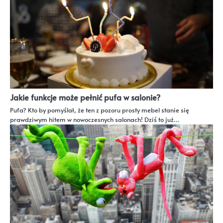
Jakie funkcje może pełnić pufa w salonie?
Pufa? Kto by pomyślał, że ten z pozoru prosty mebel stanie się
prawdziwym hitem w nowoczesnych salonach! Dziś to już…