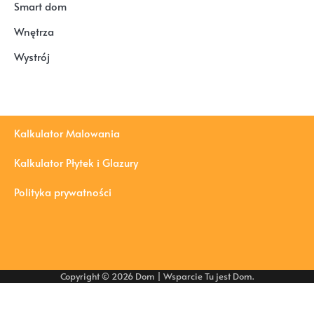
Smart dom
Wnętrza
Wystrój
Kalkulator Malowania
Kalkulator Płytek i Glazury
Polityka prywatności
Copyright © 2026
Dom
| Wsparcie
Tu jest Dom
.