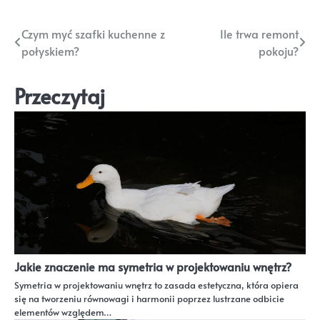
Nawigacja
Czym myć szafki kuchenne z
Ile trwa remont
połyskiem?
pokoju?
wpisu
Przeczytaj
Jakie znaczenie ma symetria w projektowaniu wnętrz?
Symetria w projektowaniu wnętrz to zasada estetyczna, która opiera
się na tworzeniu równowagi i harmonii poprzez lustrzane odbicie
elementów względem…