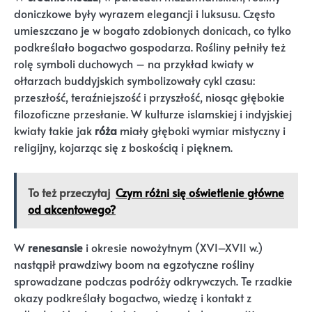
doniczkowe były wyrazem elegancji i luksusu. Często
umieszczano je w bogato zdobionych donicach, co tylko
podkreślało bogactwo gospodarza. Rośliny pełniły też
rolę symboli duchowych – na przykład kwiaty w
ołtarzach buddyjskich symbolizowały cykl czasu:
przeszłość, teraźniejszość i przyszłość, niosąc głębokie
filozoficzne przesłanie. W kulturze islamskiej i indyjskiej
kwiaty takie jak
róża
miały głęboki wymiar mistyczny i
religijny, kojarząc się z boskością i pięknem.
To też przeczytaj
Czym różni się oświetlenie główne
od akcentowego?
W
renesansie
i okresie nowożytnym (XVI–XVII w.)
nastąpił prawdziwy boom na egzotyczne rośliny
sprowadzane podczas podróży odkrywczych. Te rzadkie
okazy podkreślały bogactwo, wiedzę i kontakt z