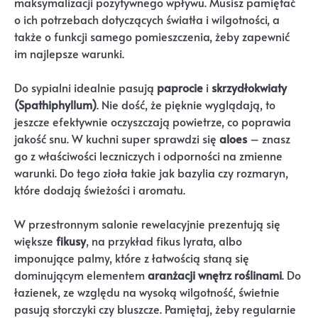
maksymalizacji pozytywnego wpływu. Musisz pamiętać
o ich potrzebach dotyczących światła i wilgotności, a
także o funkcji samego pomieszczenia, żeby zapewnić
im najlepsze warunki.
Do sypialni idealnie pasują
paprocie
i
skrzydłokwiaty
(Spathiphyllum)
. Nie dość, że pięknie wyglądają, to
jeszcze efektywnie oczyszczają powietrze, co poprawia
jakość snu. W kuchni super sprawdzi się
aloes
– znasz
go z właściwości leczniczych i odporności na zmienne
warunki. Do tego zioła takie jak bazylia czy rozmaryn,
które dodają świeżości i aromatu.
W przestronnym salonie rewelacyjnie prezentują się
większe
fikusy
, na przykład fikus lyrata, albo
imponujące palmy, które z łatwością staną się
dominującym elementem
aranżacji wnętrz roślinami
. Do
łazienek, ze względu na wysoką wilgotność, świetnie
pasują storczyki czy bluszcze. Pamiętaj, żeby regularnie