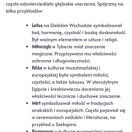
często odzwierciedlało głębokie wierzenia. Spójrzmy na
kilka przykładów:
Lotos
na Dalekim Wschodzie symbolizował
ład, harmonię, czystość i boską doskonałość.
Był ważnym elementem w sztuce i religii.
Miłorząb
w Tybecie miał znaczenie
magiczne. Przypisywano mu właściwości
ochronne i długowieczności.
Róża
w kulturze muzułmańskiej i
europejskiej była symbolem miłości,
czystości, a także luksusu. W starożytnym
Egipcie i średniowieczu doceniano jej
właściwości lecznicze i duchowe znaczenie.
Mirt
symbolizował miłość w tradycjach
arabskich i europejskich. Często pojawiał się
w ceremoniach zaślubin i literaturze, na
przykład u Szekspira.
Rozmaryn
w kulturze europejskiej oznaczał