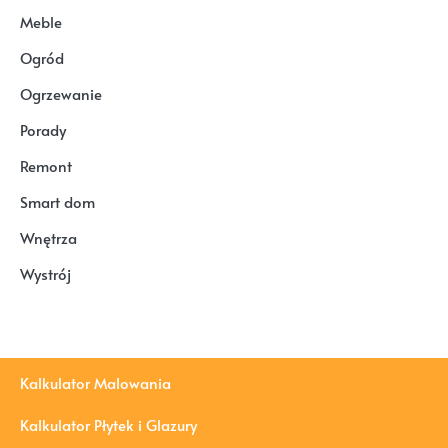
Meble
Ogród
Ogrzewanie
Porady
Remont
Smart dom
Wnętrza
Wystrój
Kalkulator Malowania
Kalkulator Płytek i Glazury