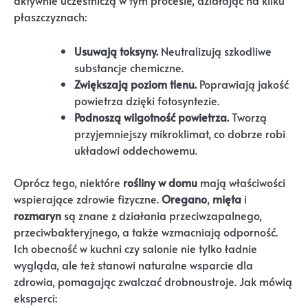
aktywnie uczestniczą w tym procesie, działając na kilku
płaszczyznach:
Usuwają toksyny.
Neutralizują szkodliwe
substancje chemiczne.
Zwiększają poziom tlenu.
Poprawiają jakość
powietrza dzięki fotosyntezie.
Podnoszą wilgotność powietrza.
Tworzą
przyjemniejszy mikroklimat, co dobrze robi
układowi oddechowemu.
Oprócz tego, niektóre
rośliny w domu
mają właściwości
wspierające zdrowie fizyczne.
Oregano
,
mięta
i
rozmaryn
są znane z działania przeciwzapalnego,
przeciwbakteryjnego, a także wzmacniają odporność.
Ich obecność w kuchni czy salonie nie tylko ładnie
wygląda, ale też stanowi naturalne wsparcie dla
zdrowia, pomagając zwalczać drobnoustroje. Jak mówią
eksperci: