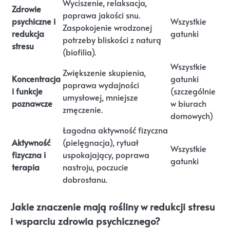
Wyciszenie, relaksacja,
Zdrowie
poprawa jakości snu.
psychiczne i
Wszystkie
Zaspokojenie wrodzonej
redukcja
gatunki
potrzeby bliskości z naturą
stresu
(biofilia).
Wszystkie
Zwiększenie skupienia,
Koncentracja
gatunki
poprawa wydajności
i funkcje
(szczególnie
umysłowej, mniejsze
poznawcze
w biurach
zmęczenie.
domowych)
Łagodna aktywność fizyczna
Aktywność
(pielęgnacja), rytuał
Wszystkie
fizyczna i
uspokajający, poprawa
gatunki
terapia
nastroju, poczucie
dobrostanu.
Jakie znaczenie mają rośliny w redukcji stresu
i wsparciu zdrowia psychicznego?