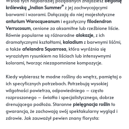
Wśród tych najbardziej pożądanych znajdziesz
begonię
królewską „Indian Summer”
z jej zachwycającymi
barwami i wzorami. Dołączają do niej majestatyczne
anturium Warocqueanum
i egzotyczny
filodendron
Verrucosum
, cenione za aksamitne lub rzeźbione liście.
Równie popularne są różnorodne
alokazje
, z ich
dramatycznymi kształtami,
kaladium
z barwnymi liśćmi,
a także
afelandra Squarrosa
, która wyróżnia się
wyrazistym rysunkiem na liściach lub intensywnymi
kolorami, tworząc niezapomniane kompozycje.
Kiedy wybierasz te modne rośliny do wnętrz, pamiętaj o
ich specyficznych potrzebach. Potrzebują wysokiej
wilgotności powietrza, odpowiedniego – często
rozproszonego – światła i specjalistycznego, dobrze
drenującego podłoża. Staranne
pielęgnacja roślin
to
gwarancja, że zachowają swój spektakularny wygląd i
zdrowie. Jak zauważył pewien znany florysta: