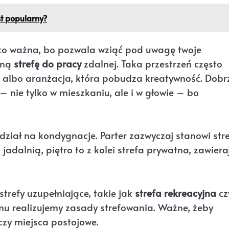
est popularny?
o ważna, bo pozwala wziąć pod uwagę twoje
bną
strefę do pracy
zdalnej. Taka przestrzeń często
ie albo aranżacja, która pobudza kreatywność. Dobr
nie tylko w mieszkaniu, ale i w głowie – bo
iał na kondygnacje. Parter zazwyczaj stanowi str
adalnią, piętro to z kolei strefa prywatna, zawier
refy uzupełniające, takie jak
strefa rekreacyjna
cz
mu realizujemy zasady strefowania. Ważne, żeby
 czy miejsca postojowe.