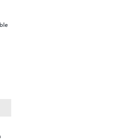
ble
m