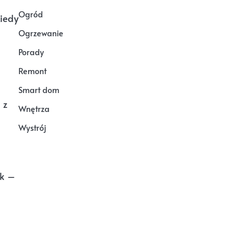
Ogród
Kiedy
Ogrzewanie
Porady
Remont
Smart dom
 z
Wnętrza
Wystrój
ek –