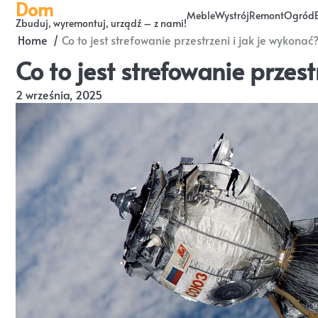
Dom
Skip
Meble
Wystrój
Remont
Ogród
Zbuduj, wyremontuj, urządź – z nami!
to
Home
Co to jest strefowanie przestrzeni i jak je wykonać
content
Co to jest strefowanie przest
2 września, 2025