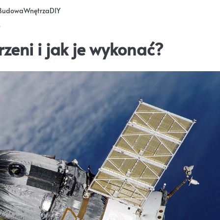
Budowa
Wnętrza
DIY
?
rzeni i jak je wykonać?