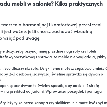
du mebli w salonie? Kilka praktycznych
worzenia harmonijnej i komfortowej przestrzeni.
jest ważne, jeśli chcesz zachować wizualną
o wziąć pod uwagę:
e duży, żeby przynajmniej przednie nogi sofy czy foteli
strefy wypoczynkowej i sprawia, że meble nie wyglądają, jakby
ieco dłuższy niż sofa. Dzięki temu możesz częściowo umieścić
anapy 2-3 osobowej zazwyczaj świetnie sprawdzi się dywan o
.
pen space dywan to świetny sposób, aby oddzielić strefę
a – na przykład od jadalni. Wprowadza porządek i pomaga
óry leży tylko przed kanapą czy stolikiem, nie może być zbyt m