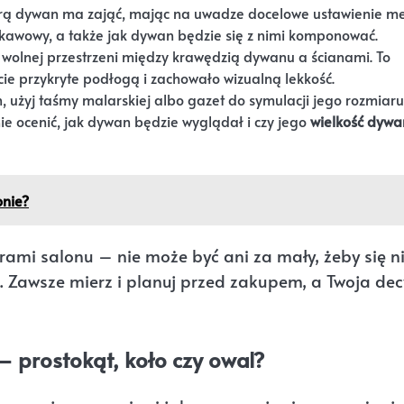
rą dywan ma zająć, mając na uwadze docelowe ustawienie me
ik kawowy, a także jak dywan będzie się z nimi komponować.
olnej przestrzeni między krawędzią dywanu a ścianami. To
ie przykryte podłogą i zachowało wizualną lekkość.
 użyj taśmy malarskiej albo gazet do symulacji jego rozmiar
ie ocenić, jak dywan będzie wyglądał i czy jego
wielkość dywa
onie?
ami salonu – nie może być ani za mały, żeby się n
za. Zawsze mierz i planuj przed zakupem, a Twoja dec
– prostokąt, koło czy owal?