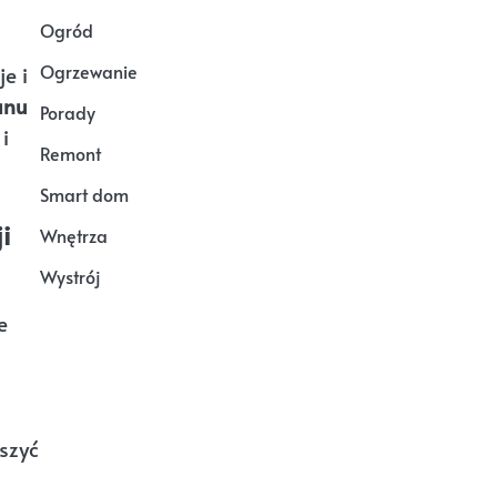
Ogród
Ogrzewanie
e i
anu
Porady
i
Remont
Smart dom
i
Wnętrza
Wystrój
e
szyć