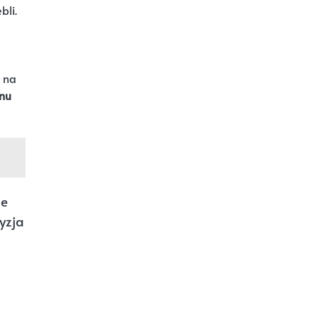
bli.
u na
nu
ie
yzja