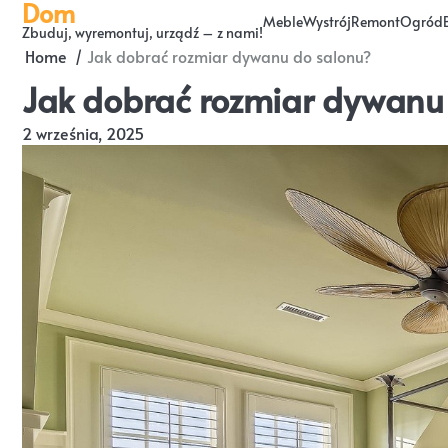
Dom
Skip
Meble
Wystrój
Remont
Ogród
Zbuduj, wyremontuj, urządź – z nami!
to
Home
Jak dobrać rozmiar dywanu do salonu?
content
Jak dobrać rozmiar dywanu
2 września, 2025