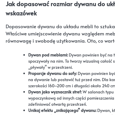
Jak dopasować rozmiar dywanu do ukła
wskazówek
Dopasowanie dywanu do układu mebli to sztuka t
Właściwe umiejscowienie dywanu względem mebli 
równowagę i swobodę użytkowania. Oto, co wart
Dywan pod meblami:
Dywan powinien być na tyl
spoczywały na nim. To tworzy wizualną całość 
„pływały” w przestrzeni.
Proporcje dywanu do sofy:
Dywan powinien być n
na dywanie lub postawić tuż przed nim. Dla k
szerokości 160–200 cm i długości około 240 cm
Dywan jako wyznacznik stref:
W salonach typu o
wypoczynkową od innych części pomieszczeni
zdefiniować otwartą przestrzeń.
Unikaj efektu „znikającego” dywanu:
Dywan, kt