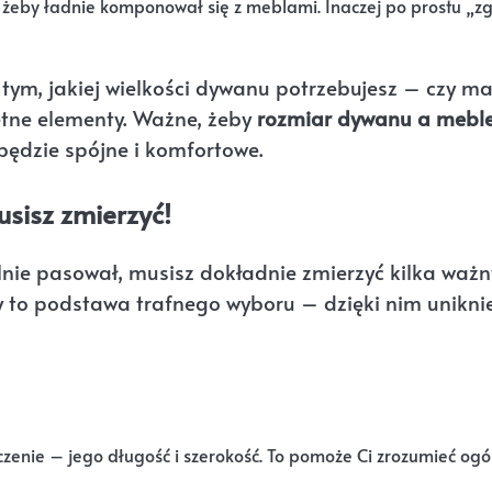
i żeby ładnie komponował się z meblami. Inaczej po prostu „zg
 tym, jakiej wielkości dywanu potrzebujesz – czy m
retne elementy. Ważne, żeby
rozmiar dywanu a mebl
 będzie spójne i komfortowe.
sisz zmierzyć!
lnie pasował, musisz dokładnie zmierzyć kilka waż
y to podstawa trafnego wyboru – dzięki nim unikni
zenie – jego długość i szerokość. To pomoże Ci zrozumieć ogó