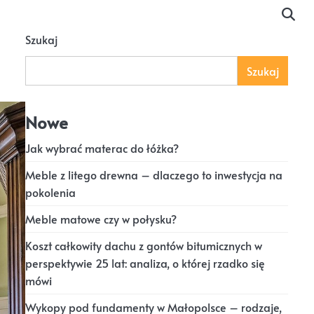
Szukaj
Szukaj
Nowe
Jak wybrać materac do łóżka?
Meble z litego drewna – dlaczego to inwestycja na
pokolenia
Meble matowe czy w połysku?
Koszt całkowity dachu z gontów bitumicznych w
perspektywie 25 lat: analiza, o której rzadko się
mówi
Wykopy pod fundamenty w Małopolsce – rodzaje,