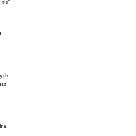
inie”
a
e
nych
esz
lne