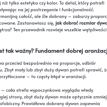
ż tylko estetyka czy kolor. To detal, który potrafi
ływając na jej postrzeganie i funkcjonalność.
onijną całość, ale źle dobrany – zaburzy proporcj
acowane. Zastanawiasz się,
jak dobrać rozmiar dyw
trza? Ten przewodnik rozwieje wszelkie wątpliwości 
st tak ważny? Fundament dobrej aranżacj
 przecież bezpośrednio na proporcje, odbiór
u. Zbyt mały lub zbyt duży dywan potrafi sprawić, ż
zytłoczone – to częsty błąd w aranżacji.
 – cała strefa wypoczynkowa wygląda wtedy
giej strony, zbyt duży dywan może optycznie zmniej
strofobiczny. Prawidłowo dobrany dywan zapewnia