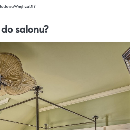
Budowa
Wnętrza
DIY
 do salonu?