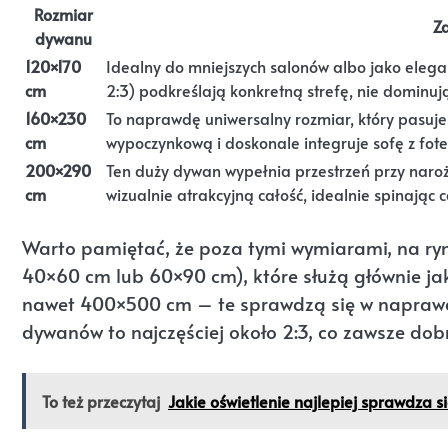
Rozmiar
Z
dywanu
120×170
Idealny do mniejszych salonów albo jako elega
cm
2:3) podkreślają konkretną strefę, nie dominuj
160×230
To naprawdę uniwersalny rozmiar, który pasuje d
cm
wypoczynkową i doskonale integruje sofę z fote
200×290
Ten duży dywan wypełnia przestrzeń przy naroż
cm
wizualnie atrakcyjną całość, idealnie spinając 
Warto pamiętać, że poza tymi wymiarami, na ry
40×60 cm lub 60×90 cm), które służą głównie ja
nawet 400×500 cm – te sprawdzą się w naprawdę
dywanów to najczęściej około 2:3, co zawsze dob
To też przeczytaj
Jakie oświetlenie najlepiej sprawdza si