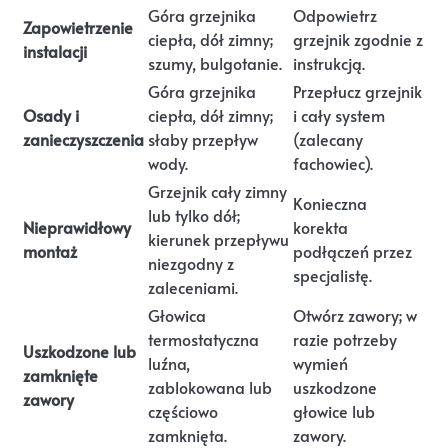
Góra grzejnika
Odpowietrz
Zapowietrzenie
ciepła, dół zimny;
grzejnik zgodnie z
instalacji
szumy, bulgotanie.
instrukcją.
Góra grzejnika
Przepłucz grzejnik
Osady i
ciepła, dół zimny;
i cały system
zanieczyszczenia
słaby przepływ
(zalecany
wody.
fachowiec).
Grzejnik cały zimny
Konieczna
lub tylko dół;
Nieprawidłowy
korekta
kierunek przepływu
montaż
podłączeń przez
niezgodny z
specjalistę.
zaleceniami.
Głowica
Otwórz zawory; w
termostatyczna
razie potrzeby
Uszkodzone lub
luźna,
wymień
zamknięte
zablokowana lub
uszkodzone
zawory
częściowo
głowice lub
zamknięta.
zawory.