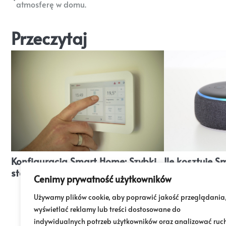
atmosferę w domu.
wpisu
Przeczytaj
Konfiguracja Smart Home: Szybki
Ile kosztuje 
start i najczęstsze błędy.
Szacowanie b
Cenimy prywatność użytkowników
inteligentną i
Używamy plików cookie, aby poprawić jakość przeglądania
wyświetlać reklamy lub treści dostosowane do
indywidualnych potrzeb użytkowników oraz analizować ruc