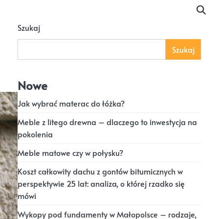
Szukaj
Szukaj
Nowe
Jak wybrać materac do łóżka?
Meble z litego drewna – dlaczego to inwestycja na
pokolenia
Meble matowe czy w połysku?
Koszt całkowity dachu z gontów bitumicznych w
perspektywie 25 lat: analiza, o której rzadko się
mówi
Wykopy pod fundamenty w Małopolsce – rodzaje,