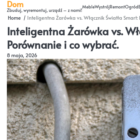
Dom
Skip
Meble
Wystrój
Remont
Ogród
Zbuduj, wyremontuj, urządź – z nami!
to
Home
Inteligentna Żarówka vs. Włącznik Światła Smart: 
content
Inteligentna Żarówka vs. Wł
Porównanie i co wybrać.
8 maja, 2026