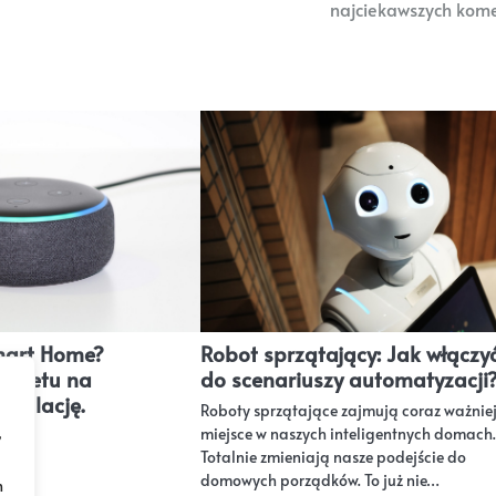
najciekawszych kom
Smart Home?
Robot sprzątający: Jak włączy
udżetu na
do scenariuszy automatyzacji
nstalację.
Roboty sprzątające zajmują coraz ważniej
,
miejsce w naszych inteligentnych domach.
Totalnie zmieniają nasze podejście do
domowych porządków. To już nie…
h