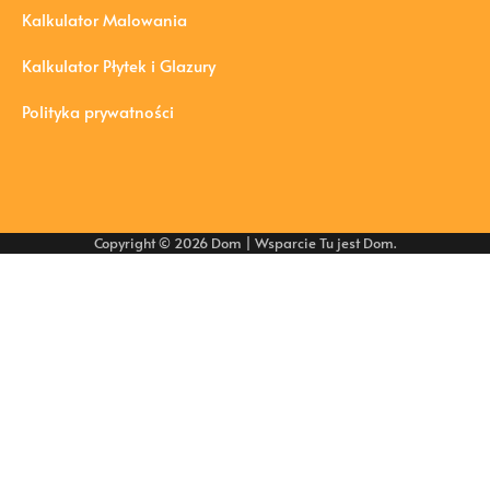
Kalkulator Malowania
Kalkulator Płytek i Glazury
Polityka prywatności
Copyright © 2026
Dom
| Wsparcie
Tu jest Dom
.