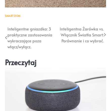
SMART DOM
Nawigacja
Inteligentne gniazdka: 3
Inteligentna Żarówka vs.
praktyczne zastosowania
Włącznik Światła Smart:
wpisu
wykraczające poza
Porównanie i co wybrać.
włącz/wyłącz.
Przeczytaj