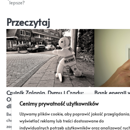
lepsze?
wpisu
Przeczytaj
Czujnik Zalania, Dymu i Czadu:
Bank energii 
Obowiązkowy zestaw czujników
magazyn energ
Cenimy prywatność użytkowników
dla bezpiecznego domu.
domową sieci
Używamy plików cookie, aby poprawić jakość przeglądania
Bezpieczeństwo w domu to priorytet – w końcu
chodzi o Twoje zdrowie i życie, które mogą być
wyświetlać reklamy lub treści dostosowane do
zagrożone przez nieprzewidziane…
indywidualnych potrzeb użytkowników oraz analizować ruc