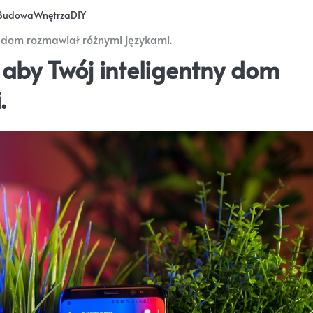
Budowa
Wnętrza
DIY
y dom rozmawiał różnymi językami.
 aby Twój inteligentny dom
.