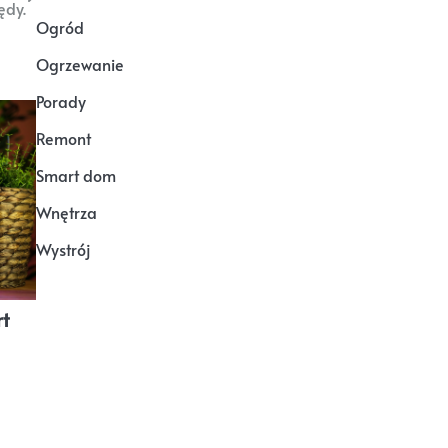
ędy.
Ogród
Ogrzewanie
Porady
Remont
Smart dom
Wnętrza
Wystrój
rt