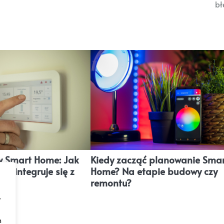
bł
w Smart Home: Jak
Kiedy zacząć planowanie Sma
ii integruje się z
Home? Na etapie budowy czy
ą.
remontu?
,
h