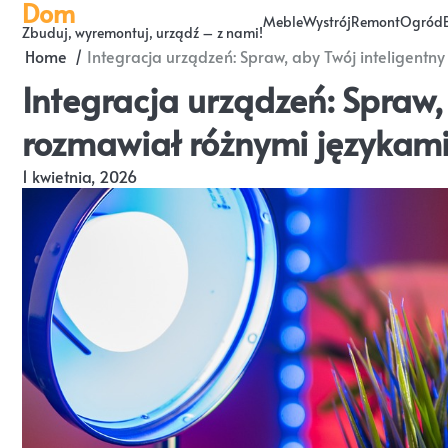
Dom
Skip
Meble
Wystrój
Remont
Ogród
Zbuduj, wyremontuj, urządź – z nami!
to
Home
Integracja urządzeń: Spraw, aby Twój inteligentn
content
Integracja urządzeń: Spraw,
rozmawiał różnymi językami
1 kwietnia, 2026