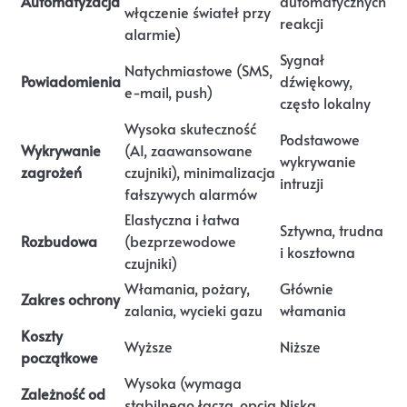
Automatyzacja
automatycznych
włączenie świateł przy
reakcji
alarmie)
Sygnał
Natychmiastowe (SMS,
Powiadomienia
dźwiękowy,
e-mail, push)
często lokalny
Wysoka skuteczność
Podstawowe
Wykrywanie
(AI, zaawansowane
wykrywanie
zagrożeń
czujniki), minimalizacja
intruzji
fałszywych alarmów
Elastyczna i łatwa
Sztywna, trudna
Rozbudowa
(bezprzewodowe
i kosztowna
czujniki)
Włamania, pożary,
Głównie
Zakres ochrony
zalania, wycieki gazu
włamania
Koszty
Wyższe
Niższe
początkowe
Wysoka (wymaga
Zależność od
stabilnego łącza, opcja
Niska