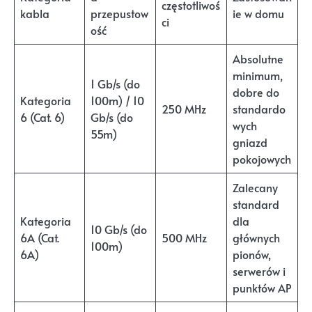
częstotliwoś
kabla
przepustow
ie w domu
ci
ość
Absolutne
minimum,
1 Gb/s (do
dobre do
Kategoria
100m) / 10
250 MHz
standardo
6 (Cat. 6)
Gb/s (do
wych
55m)
gniazd
pokojowych
Zalecany
standard
Kategoria
dla
10 Gb/s (do
6A (Cat.
500 MHz
głównych
100m)
6A)
pionów,
serwerów i
punktów AP