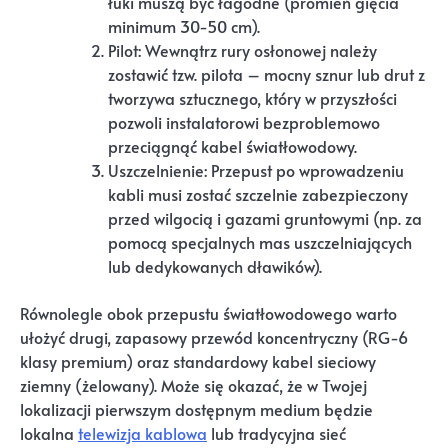
łuki muszą być łagodne (promień gięcia
minimum 30-50 cm).
Pilot: Wewnątrz rury osłonowej należy
zostawić tzw. pilota – mocny sznur lub drut z
tworzywa sztucznego, który w przyszłości
pozwoli instalatorowi bezproblemowo
przeciągnąć kabel światłowodowy.
Uszczelnienie: Przepust po wprowadzeniu
kabli musi zostać szczelnie zabezpieczony
przed wilgocią i gazami gruntowymi (np. za
pomocą specjalnych mas uszczelniających
lub dedykowanych dławików).
Równolegle obok przepustu światłowodowego warto
ułożyć drugi, zapasowy przewód koncentryczny (RG-6
klasy premium) oraz standardowy kabel sieciowy
ziemny (żelowany). Może się okazać, że w Twojej
lokalizacji pierwszym dostępnym medium będzie
lokalna
telewizja kablowa
lub tradycyjna sieć