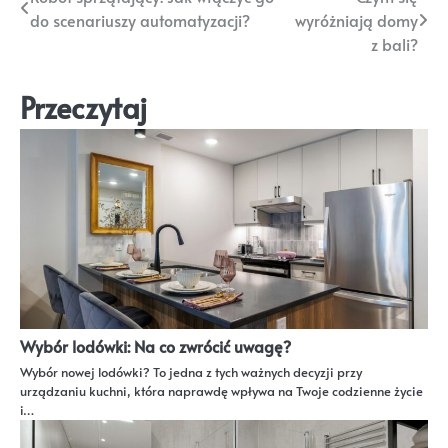
Nawigacja
do scenariuszy automatyzacji?
wyróżniają domy
wpisu
z bali?
Przeczytaj
Wybór lodówki: Na co zwrócić uwagę?
Wybór nowej lodówki? To jedna z tych ważnych decyzji przy
urządzaniu kuchni, która naprawdę wpływa na Twoje codzienne życie
i…