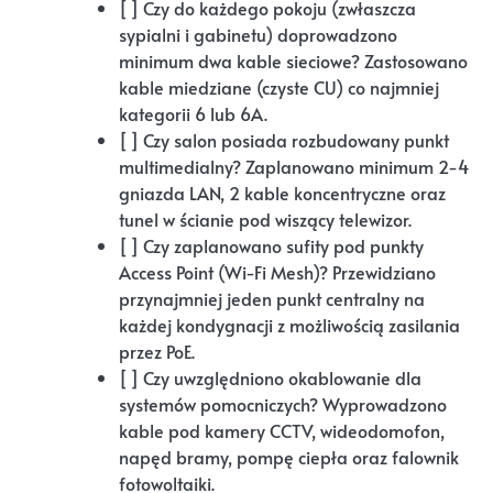
[ ] Czy do każdego pokoju (zwłaszcza
sypialni i gabinetu) doprowadzono
minimum dwa kable sieciowe? Zastosowano
kable miedziane (czyste CU) co najmniej
kategorii 6 lub 6A.
[ ] Czy salon posiada rozbudowany punkt
multimedialny? Zaplanowano minimum 2-4
gniazda LAN, 2 kable koncentryczne oraz
tunel w ścianie pod wiszący telewizor.
[ ] Czy zaplanowano sufity pod punkty
Access Point (Wi-Fi Mesh)? Przewidziano
przynajmniej jeden punkt centralny na
każdej kondygnacji z możliwością zasilania
przez PoE.
[ ] Czy uwzględniono okablowanie dla
systemów pomocniczych? Wyprowadzono
kable pod kamery CCTV, wideodomofon,
napęd bramy, pompę ciepła oraz falownik
fotowoltaiki.