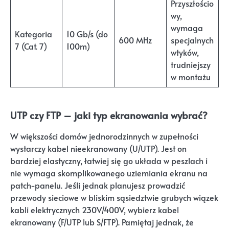
Przyszłościo
wy,
wymaga
Kategoria
10 Gb/s (do
600 MHz
specjalnych
7 (Cat. 7)
100m)
wtyków,
trudniejszy
w montażu
UTP czy FTP – jaki typ ekranowania wybrać?
W większości domów jednorodzinnych w zupełności
wystarczy kabel nieekranowany (U/UTP). Jest on
bardziej elastyczny, łatwiej się go układa w peszlach i
nie wymaga skomplikowanego uziemiania ekranu na
patch-panelu. Jeśli jednak planujesz prowadzić
przewody sieciowe w bliskim sąsiedztwie grubych wiązek
kabli elektrycznych 230V/400V, wybierz kabel
ekranowany (F/UTP lub S/FTP). Pamiętaj jednak, że