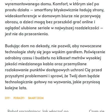
wyremontowanego domu. Komfort, w którym sieć po
prostu działa – smartfony błyskawicznie ładują strony,
wideokonferencje w domowym biurze nie przerywają
obrazu, a dzieci mogą bez przeszkód grać online i
oglądać ulubione seriale w najwyższej rozdzielczości –
jest nie do przecenienia.
Budując dom na dekady, nie pozwól, aby nowoczesne
technologie stały się jego wąskim gardłem. Poświęcenie
odrobiny czasu i budżetu na kilkaset metrów wysokiej
jakości miedzianego kabla oraz przemyślane
rozlokowanie punktów dostępowych uchroni Cię przed
przyszłymi problemami i sprawi, że Twój dom będzie
technologicznie gotowy na wyzwania, jakie przyniosą
kolejne lata.
DIY
PORADY
SMART DOM
Robot sprzątający: Jak włączyć go
Czym się