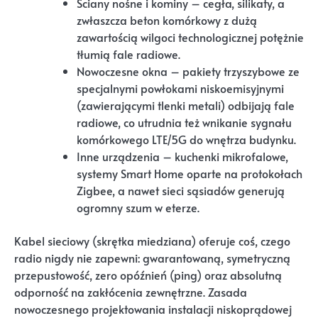
Ściany nośne i kominy – cegła, silikaty, a
zwłaszcza beton komórkowy z dużą
zawartością wilgoci technologicznej potężnie
tłumią fale radiowe.
Nowoczesne okna – pakiety trzyszybowe ze
specjalnymi powłokami niskoemisyjnymi
(zawierającymi tlenki metali) odbijają fale
radiowe, co utrudnia też wnikanie sygnału
komórkowego LTE/5G do wnętrza budynku.
Inne urządzenia – kuchenki mikrofalowe,
systemy Smart Home oparte na protokołach
Zigbee, a nawet sieci sąsiadów generują
ogromny szum w eterze.
Kabel sieciowy (skrętka miedziana) oferuje coś, czego
radio nigdy nie zapewni: gwarantowaną, symetryczną
przepustowość, zero opóźnień (ping) oraz absolutną
odporność na zakłócenia zewnętrzne. Zasada
nowoczesnego projektowania instalacji niskoprądowej