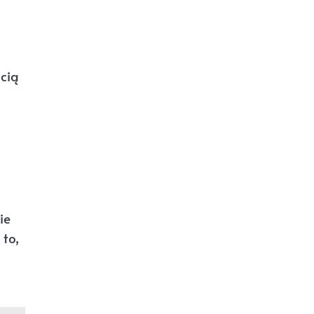
cią
ie
to,