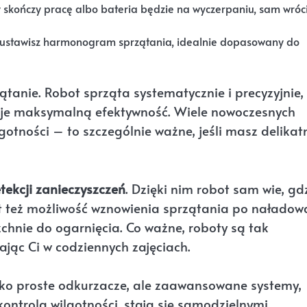
skończy pracę albo bateria będzie na wyczerpaniu, sam wróc
 ustawisz harmonogram sprzątania, idealnie dopasowany do
ątanie. Robot sprząta systematycznie i precyzyjnie,
je maksymalną efektywność. Wiele nowoczesnych
gotności – to szczególnie ważne, jeśli masz delikat
etekcji zanieczyszczeń
. Dzięki nim robot sam wie, gd
st też możliwość wznowienia sprzątania po naładow
chnie do ogarnięcia. Co ważne, roboty są tak
ając Ci w codziennych zajęciach.
ylko proste odkurzacze, ale zaawansowane systemy,
kontrolą wilgotności, stają się samodzielnymi