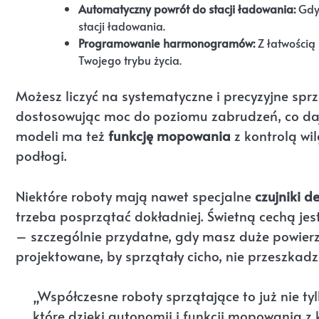
Automatyczny powrót do stacji ładowania:
Gdy 
stacji ładowania.
Programowanie harmonogramów:
Z łatwością
Twojego trybu życia.
Możesz liczyć na systematyczne i precyzyjne sprz
dostosowując moc do poziomu zabrudzeń, co da
modeli ma też
funkcję mopowania
z kontrolą wil
podłogi.
Niektóre roboty mają nawet specjalne
czujniki d
trzeba posprzątać dokładniej. Świetną cechą je
– szczególnie przydatne, gdy masz duże powierz
projektowane, by sprzątały cicho, nie przeszkadz
„Współczesne roboty sprzątające to już nie t
które dzięki autonomii i funkcji mopowania z 