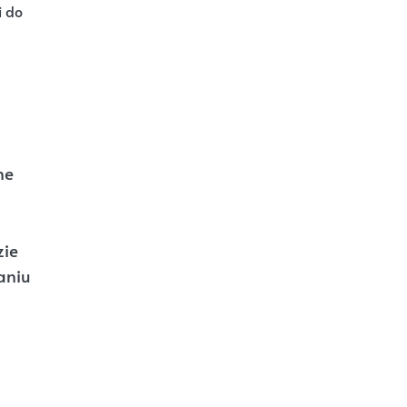
i do
ne
zie
aniu