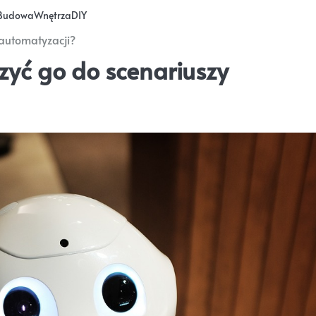
Budowa
Wnętrza
DIY
 automatyzacji?
zyć go do scenariuszy