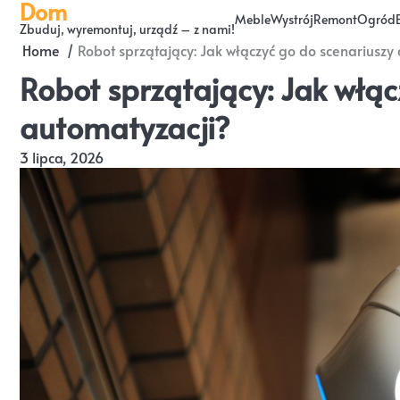
Dom
Skip
Meble
Wystrój
Remont
Ogród
Zbuduj, wyremontuj, urządź – z nami!
to
Home
Robot sprzątający: Jak włączyć go do scenariuszy
content
Robot sprzątający: Jak włąc
automatyzacji?
3 lipca, 2026