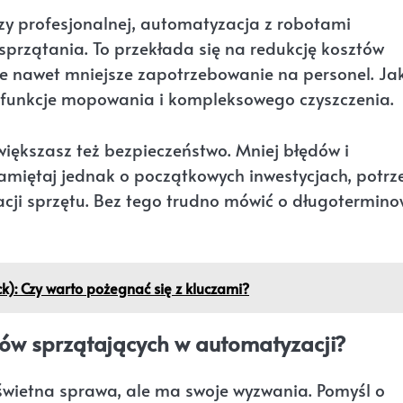
czy profesjonalnej, automatyzacja z robotami
 sprzątania. To przekłada się na redukcję kosztów
nie nawet mniejsze zapotrzebowanie na personel. Ja
ma funkcje mopowania i kompleksowego czyszczenia.
iększasz też bezpieczeństwo. Mniej błędów i
miętaj jednak o początkowych inwestycjach, potrz
acji sprzętu. Bez tego trudno mówić o długotermino
k): Czy warto pożegnać się z kluczami?
tów sprzątających w automatyzacji?
świetna sprawa, ale ma swoje wyzwania. Pomyśl o