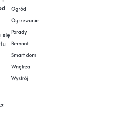
od
Ogród
Ogrzewanie
Porady
 się
stu
Remont
Smart dom
Wnętrza
Wystrój
e
sz