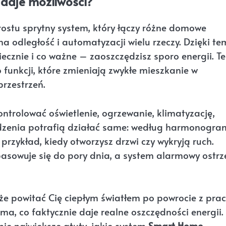
 daje możliwości?
rostu sprytny system, który łączy różne domowe
a odległość i automatyzacji wielu rzeczy. Dzięki t
ecznie i co ważne – zaoszczędzisz sporo energii. T
funkcji, które zmieniają zwykłe mieszkanie w
rzestrzeń.
ntrolować oświetlenie, ogrzewanie, klimatyzację,
ądzenia potrafią działać same: według harmonogr
rzykład, kiedy otworzysz drzwi czy wykryją ruch.
pasowuje się do pory dnia, a system alarmowy ostr
 powitać Cię ciepłym światłem po powrocie z prac
a, co faktycznie daje realne oszczędności energii.
ie największe atuty, jakie system
Smart Home