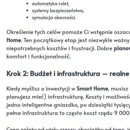
automatyka rolet,
systemy bezpieczeństwa,
symulacja obecności.
Określenie tych celów pomoże Ci wstępnie osza
Home
. Ten początkowy etap jest niezwykle ważny 
niepotrzebnych kosztów i frustracji. Dobre
plano
komfort i funkcjonalność.
Krok 2: Budżet i infrastruktura – realne
Kiedy myślisz o inwestycji w
Smart Home
, musisz
planujesz mieć) infrastrukturę. Koszty i możliwoś
jedno inteligentne gniazdko, po dziesiątki tys
pełna infrastruktura to często koszt rzędu 9 00
Cena zależy od wielu rzeczy, chociażby od tego,