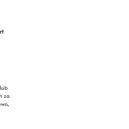
rt
(lub
h za
owo,