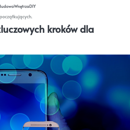
Budowa
Wnętrza
DIY
początkujących.
luczowych kroków dla