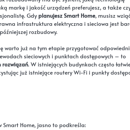
ą markę i jakość urządzeń preferujesz, a także cz
esjonalistę. Gdy
planujesz Smart Home
, musisz wzią
awna infrastruktura elektryczna i sieciowa jest ba
 późniejszej rozbudowy.
dę warto już na tym etapie przygotować odpowiedni
zewodach sieciowych i punktach dostępowych – to
h rozwiązań
. W istniejących budynkach często łatwie
stując już istniejące routery Wi-Fi i punkty dostęp
w Smart Home, jasno to podkreśla: