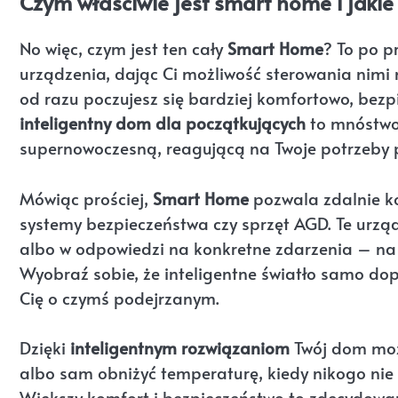
Czym właściwie jest smart home i jakie
No więc, czym jest ten cały
Smart Home
? To po p
urządzenia, dając Ci możliwość sterowania nimi n
od razu poczujesz się bardziej komfortowo, bezpi
inteligentny dom dla początkujących
to mnóstwo 
supernowoczesną, reagującą na Twoje potrzeby p
Mówiąc prościej,
Smart Home
pozwala zdalnie ko
systemy bezpieczeństwa czy sprzęt AGD. Te urz
albo w odpowiedzi na konkretne zdarzenia – na p
Wyobraź sobie, że inteligentne światło samo do
Cię o czymś podejrzanym.
Dzięki
inteligentnym rozwiązaniom
Twój dom może
albo sam obniżyć temperaturę, kiedy nikogo nie m
Większy komfort i bezpieczeństwo to zdecydowan