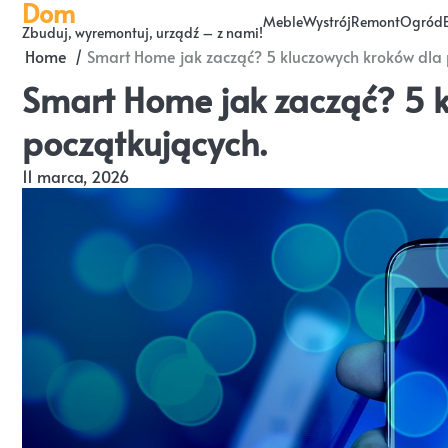
Dom
Skip
Meble
Wystrój
Remont
Ogród
Zbuduj, wyremontuj, urządź – z nami!
to
Home
Smart Home jak zacząć? 5 kluczowych kroków dla 
content
Smart Home jak zacząć? 5 k
początkujących.
11 marca, 2026