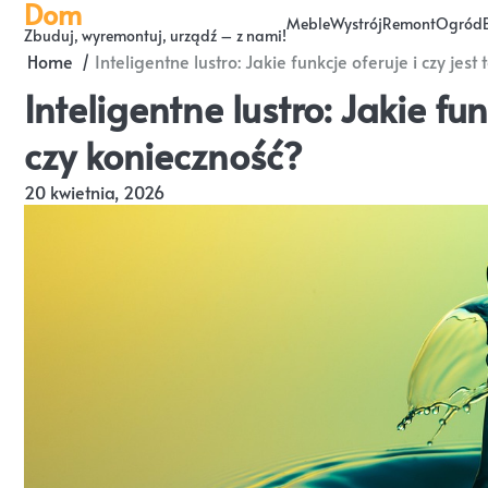
Dom
Skip
Meble
Wystrój
Remont
Ogród
Zbuduj, wyremontuj, urządź – z nami!
to
Home
Inteligentne lustro: Jakie funkcje oferuje i czy jest
content
Inteligentne lustro: Jakie fun
czy konieczność?
20 kwietnia, 2026