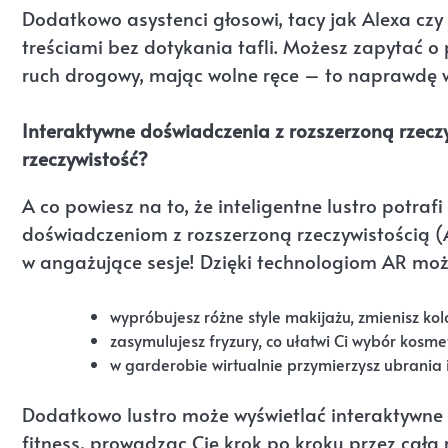
Dodatkowo asystenci głosowi, tacy jak Alexa czy
treściami bez dotykania tafli. Możesz zapytać 
ruch drogowy, mając wolne ręce – to naprawdę
Interaktywne doświadczenia z rozszerzoną rzeczy
rzeczywistość?
A co powiesz na to, że inteligentne lustro potra
doświadczeniom z rozszerzoną rzeczywistością (
w angażujące sesje! Dzięki technologiom AR może
wypróbujesz różne style makijażu, zmienisz kolo
zasymulujesz fryzury, co ułatwi Ci wybór kosmety
w garderobie wirtualnie przymierzysz ubrania i
Dodatkowo lustro może wyświetlać interaktywne 
fitness, prowadząc Cię krok po kroku przez całą