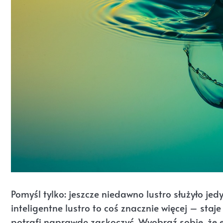
Pomyśl tylko: jeszcze niedawno lustro służyło je
inteligentne lustro to coś znacznie więcej – staj
potrafi naprawdę zaskoczyć. Wyobraź sobie, że e