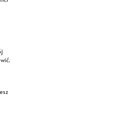
ój
wić.
jesz
o