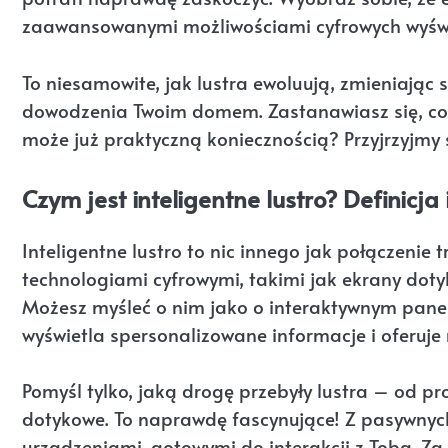
zaawansowanymi możliwościami cyfrowych wyświe
To niesamowite, jak lustra ewoluują, zmieniając 
dowodzenia Twoim domem. Zastanawiasz się, co p
może już praktyczną koniecznością? Przyjrzyjmy s
Czym jest inteligentne lustro? Definicja
Inteligentne lustro to nic innego jak połączenie 
technologiami cyfrowymi, takimi jak ekrany dotyko
Możesz myśleć o nim jako o interaktywnym panelu,
wyświetla spersonalizowane informacje i oferuj
Pomyśl tylko, jaką drogę przebyły lustra – od pr
dotykowe. To naprawdę fascynujące! Z pasywnych
urządzeniami, gotowymi do interakcji z Tobą. Za