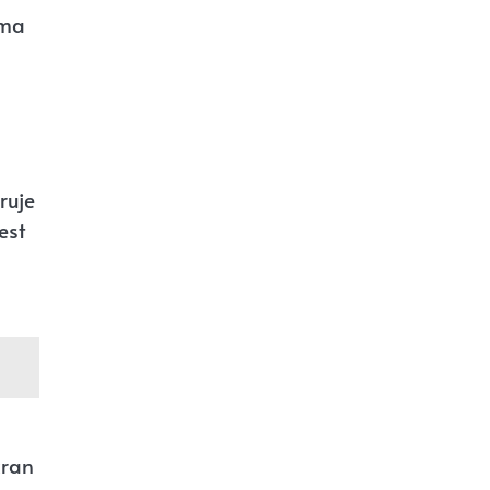
rma
ruje
est
kran