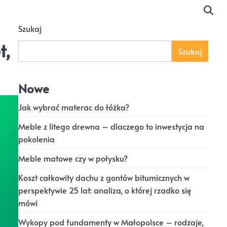
Szukaj
t,
Szukaj
Nowe
Jak wybrać materac do łóżka?
Meble z litego drewna – dlaczego to inwestycja na
pokolenia
Meble matowe czy w połysku?
Koszt całkowity dachu z gontów bitumicznych w
perspektywie 25 lat: analiza, o której rzadko się
mówi
Wykopy pod fundamenty w Małopolsce – rodzaje,