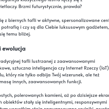
tlaczy. Brzmi futurystycznie, prawda?
się z biernych tafli w aktywne, spersonalizowane cen
otrafią i czy są dla Ciebie luksusowym gadżetem,
ię temu bliżej.
 i ewolucja
tradycyjnej tafli lustrzanej z zaawansowanymi
we, sztuczna inteligencja czy Internet Rzeczy (IoT)
 który nie tylko odbija Twój wizerunek, ale też
e masę innych, zaawansowanych funkcji.
ostych, polerowanych kamieni, aż po dzisiejsze ekra
 obiektów stały się inteligentnymi, responsywnymi
 tym wszystkim stoją zaawansowane czujniki, asyste