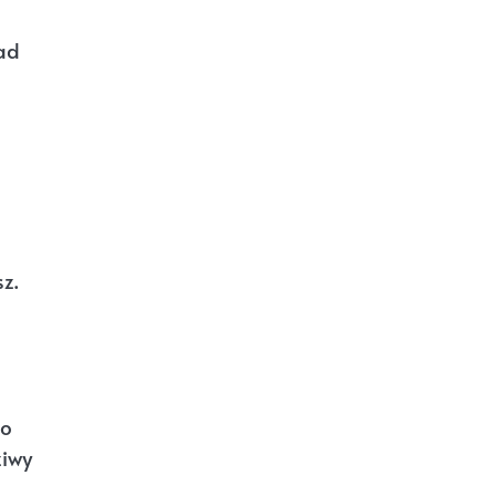
nad
z.
 o
ziwy