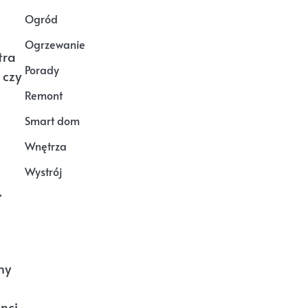
Ogród
Ogrzewanie
tra
Porady
 czy
Remont
Smart dom
Wnętrza
Wystrój
.
ny
nci