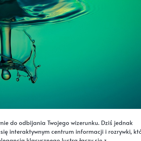
dynie do odbijania Twojego wizerunku. Dziś jednak
e się interaktywnym centrum informacji i rozrywki, kt
legancja klasycznego lustra łączy się z