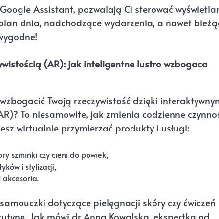
 Google Assistant, pozwalają Ci sterować wyświetla
o plan dnia, nadchodzące wydarzenia, a nawet bieżą
 wygodne!
wistością (AR): jak inteligentne lustro wzbogaca
fi wzbogacić Twoją rzeczywistość dzięki interaktywny
AR)? To niesamowite, jak zmienia codzienne czynno
sz wirtualnie przymierzać produkty i usługi:
ry szminki czy cieni do powiek,
ków i stylizacji,
 akcesoria.
samouczki dotyczące pielęgnacji skóry czy ćwiczeń
 rutynę. Jak mówi dr Anna Kowalska, ekspertka od