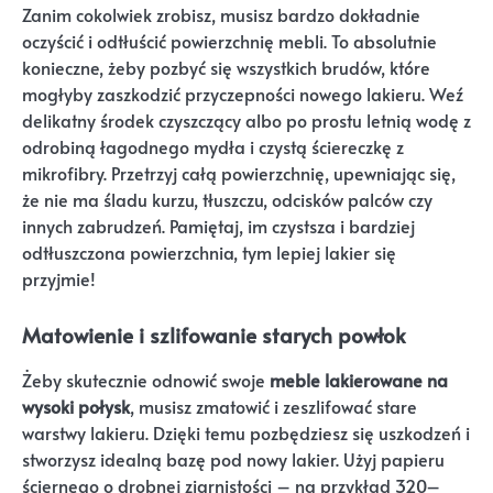
Zanim cokolwiek zrobisz, musisz bardzo dokładnie
oczyścić i odtłuścić powierzchnię mebli. To absolutnie
konieczne, żeby pozbyć się wszystkich brudów, które
mogłyby zaszkodzić przyczepności nowego lakieru. Weź
delikatny środek czyszczący albo po prostu letnią wodę z
odrobiną łagodnego mydła i czystą ściereczkę z
mikrofibry. Przetrzyj całą powierzchnię, upewniając się,
że nie ma śladu kurzu, tłuszczu, odcisków palców czy
innych zabrudzeń. Pamiętaj, im czystsza i bardziej
odtłuszczona powierzchnia, tym lepiej lakier się
przyjmie!
Matowienie i szlifowanie starych powłok
Żeby skutecznie odnowić swoje
meble lakierowane na
wysoki połysk
, musisz zmatowić i zeszlifować stare
warstwy lakieru. Dzięki temu pozbędziesz się uszkodzeń i
stworzysz idealną bazę pod nowy lakier. Użyj papieru
ściernego o drobnej ziarnistości – na przykład 320–