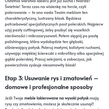
Ostatnia warstwa lakieru jest już sucha i twarda?
Świetnie! Teraz czas na wisienkę na torcie, czyli
polerowanie – to ono nada Twoim meblom ten
charakterystyczny, lustrzany blask. Będziesz
potrzebować specjalistycznych past polerskich. Najpierw
użyj pasty cuttingowej, żeby pozbyć się wszelkich
nierówności i mikrozarysowań. Potem sięgnij po pastę
polishingową, która wydobędzie ten głęboki,
olśniewający połysk. Poleruj małymi, kolistymi ruchami,
używając miękkiej ściereczki z mikrofibry albo specjalnej
gąbki polerskiej. Pracuj sekcjami, a zobaczysz, jak
powierzchnia zyskuje niesamowity blask!
Etap 3: Usuwanie rys i zmatowień –
domowe i profesjonalne sposoby
Jeśli Twoje
meble lakierowane na wysoki połysk
mają
rysy czy zmatowienia, możesz je skutecznie usunąć!