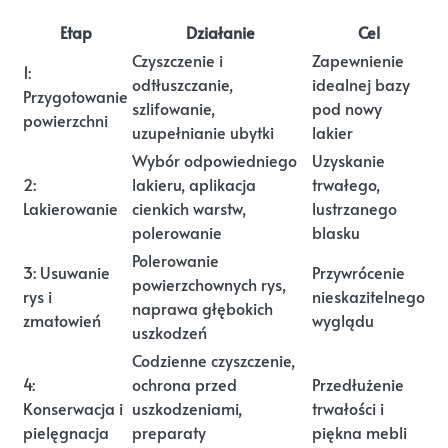
Etap
Działanie
Cel
Czyszczenie i
Zapewnienie
1:
odtłuszczanie,
idealnej bazy
Przygotowanie
szlifowanie,
pod nowy
powierzchni
uzupełnianie ubytki
lakier
Wybór odpowiedniego
Uzyskanie
2:
lakieru, aplikacja
trwałego,
Lakierowanie
cienkich warstw,
lustrzanego
polerowanie
blasku
Polerowanie
3: Usuwanie
Przywrócenie
powierzchownych rys,
rys i
nieskazitelnego
naprawa głębokich
zmatowień
wyglądu
uszkodzeń
Codzienne czyszczenie,
4:
ochrona przed
Przedłużenie
Konserwacja i
uszkodzeniami,
trwałości i
pielęgnacja
preparaty
piękna mebli