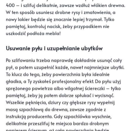
400 – i szlifuj delikatnie, zawsze wzdłuż włókien drewna.
W ten sposób usuniesz drobne rysy i zmatowienia, a
nowy lakier będzie się znacznie lepiej trzymał. Tylko
pamiętaj, kontroluj nacisk, żeby przypadkiem nie
uszkodzić podłoża mebla!
Usuwanie pyłu i uzupełnianie ubytków
Po szlifowaniu trzeba naprawdę dokładnie usunąć cały
pył, a potem uzupełnić każde, nawet najmniejsze ubytki.
To klucz do tego, żeby powierzchnia była idealnie
gładka, a Ty zyskałeś profesjonalny efekt. Do pyłu użyj
sprężonego powietrza albo wilgotnej ściereczki – tylko
pamiętaj, żeby ją potem dobrze spłukać i wycisnąć.
Wszelkie pęknięcia, dziury czy głębsze rysy wypełnij
masą szpachlową do drewna, zawsze zgodnie z
instrukcją producenta. Gdy szpachlówka wyschnie,
delikatnie przeszlifuj te miejsca bardzo drobnym
papierem ściernym, aż cała powierzchnia będzie