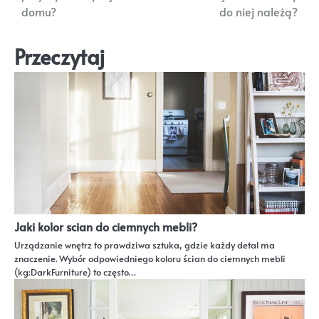
wpisu
domu?
do niej należą?
Przeczytaj
Jaki kolor scian do ciemnych mebli?
Urządzanie wnętrz to prawdziwa sztuka, gdzie każdy detal ma
znaczenie. Wybór odpowiedniego koloru ścian do ciemnych mebli
(kg:DarkFurniture) to często…