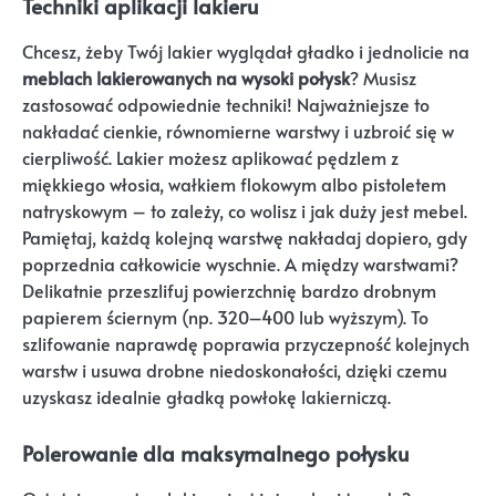
Techniki aplikacji lakieru
Chcesz, żeby Twój lakier wyglądał gładko i jednolicie na
meblach lakierowanych na wysoki połysk
? Musisz
zastosować odpowiednie techniki! Najważniejsze to
nakładać cienkie, równomierne warstwy i uzbroić się w
cierpliwość. Lakier możesz aplikować pędzlem z
miękkiego włosia, wałkiem flokowym albo pistoletem
natryskowym – to zależy, co wolisz i jak duży jest mebel.
Pamiętaj, każdą kolejną warstwę nakładaj dopiero, gdy
poprzednia całkowicie wyschnie. A między warstwami?
Delikatnie przeszlifuj powierzchnię bardzo drobnym
papierem ściernym (np. 320–400 lub wyższym). To
szlifowanie naprawdę poprawia przyczepność kolejnych
warstw i usuwa drobne niedoskonałości, dzięki czemu
uzyskasz idealnie gładką powłokę lakierniczą.
Polerowanie dla maksymalnego połysku