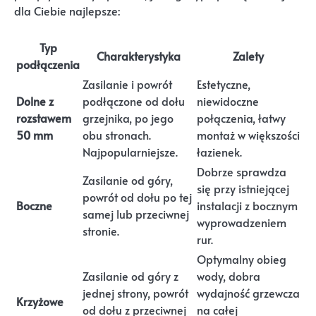
dla Ciebie najlepsze:
Typ
Charakterystyka
Zalety
podłączenia
Zasilanie i powrót
Estetyczne,
Dolne z
podłączone od dołu
niewidoczne
rozstawem
grzejnika, po jego
połączenia, łatwy
50 mm
obu stronach.
montaż w większości
Najpopularniejsze.
łazienek.
Dobrze sprawdza
Zasilanie od góry,
się przy istniejącej
powrót od dołu po tej
Boczne
instalacji z bocznym
samej lub przeciwnej
wyprowadzeniem
stronie.
rur.
Optymalny obieg
Zasilanie od góry z
wody, dobra
jednej strony, powrót
wydajność grzewcza
Krzyżowe
od dołu z przeciwnej
na całej