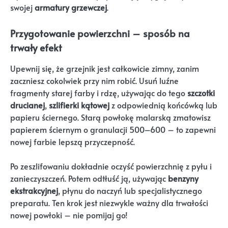
swojej
armatury grzewczej
.
Przygotowanie powierzchni – sposób na
trwały efekt
Upewnij się, że grzejnik jest całkowicie zimny, zanim
zaczniesz cokolwiek przy nim robić. Usuń luźne
fragmenty starej farby i rdzę, używając do tego
szczotki
drucianej
,
szlifierki kątowej
z odpowiednią końcówką lub
papieru ściernego. Starą powłokę malarską zmatowisz
papierem ściernym o granulacji 500–600 – to zapewni
nowej farbie lepszą przyczepność.
Po zeszlifowaniu dokładnie oczyść powierzchnię z pyłu i
zanieczyszczeń. Potem odtłuść ją, używając
benzyny
ekstrakcyjnej
, płynu do naczyń lub specjalistycznego
preparatu. Ten krok jest niezwykle ważny dla trwałości
nowej powłoki – nie pomijaj go!