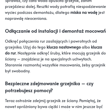
Sprawdź, czy cała woda opuściła grzejnik, zanim
przejdziesz dalej. Resztki wody potrafią niespodziewanie
wyciec podczas demontażu, dlatego
miska na wodę
jest
naprawdę nieoceniona.
Odłączanie od instalacji i demontaż mocowań
Odkręć połączenia rur zasilających i powrotnych od
grzejnika. Użyj do tego
klucza nastawnego
albo
klucza
do rur
. Następnie odkręć śruby, które mocują grzejnik do
ściany – znajdziesz je na specjalnych uchwytach.
Starannie rozmontuj wszystkie mocowania, żeby grzejnik
był swobodny.
Bezpieczne zdejmowanie grzejnika – czy
potrzebujesz pomocy?
Teraz ostrożnie zdejmij grzejnik ze ściany. Pamiętaj, że
nawet opróżniony bywa ciężki i może w nim jeszcze być