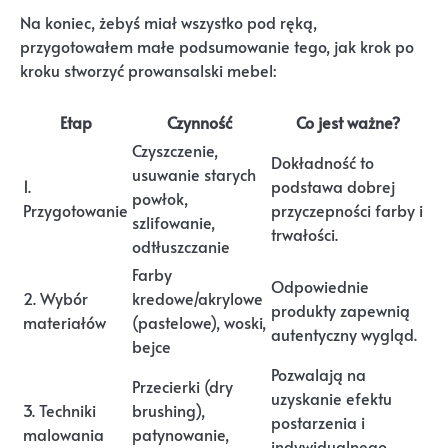
Na koniec, żebyś miał wszystko pod ręką,
przygotowałem małe podsumowanie tego, jak krok po
kroku stworzyć prowansalski mebel:
Etap
Czynność
Co jest ważne?
Czyszczenie,
Dokładność to
usuwanie starych
1.
podstawa dobrej
powłok,
Przygotowanie
przyczepności farby i
szlifowanie,
trwałości.
odtłuszczanie
Farby
Odpowiednie
2. Wybór
kredowe/akrylowe
produkty zapewnią
materiałów
(pastelowe), woski,
autentyczny wygląd.
bejce
Pozwalają na
Przecierki (dry
uzyskanie efektu
3. Techniki
brushing),
postarzenia i
malowania
patynowanie,
indywidualnego