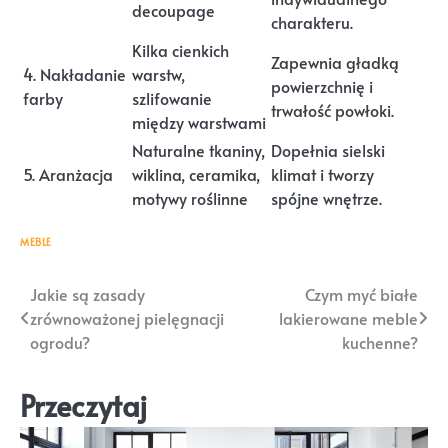
decoupage
charakteru.
Kilka cienkich
Zapewnia gładką
4. Nakładanie
warstw,
powierzchnię i
farby
szlifowanie
trwałość powłoki.
między warstwami
Naturalne tkaniny,
Dopełnia sielski
5. Aranżacja
wiklina, ceramika,
klimat i tworzy
motywy roślinne
spójne wnętrze.
MEBLE
Nawigacja
Jakie są zasady
Czym myć białe
zrównoważonej pielęgnacji
lakierowane meble
wpisu
ogrodu?
kuchenne?
Przeczytaj