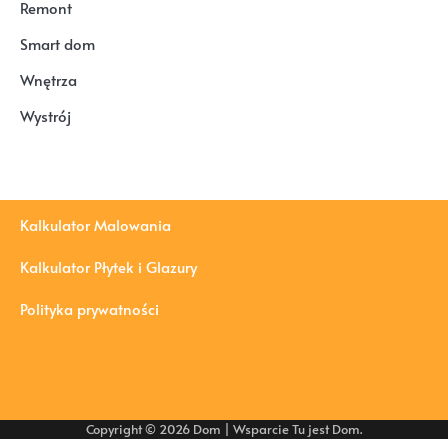
Remont
Smart dom
Wnętrza
Wystrój
Kalkulator Malowania
Kalkulator Płytek i Glazury
Polityka prywatności
Copyright © 2026
Dom
| Wsparcie
Tu jest Dom
.