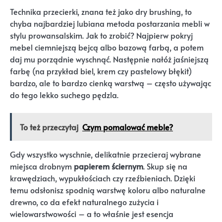
Technika przecierki, znana też jako dry brushing, to
chyba najbardziej lubiana metoda postarzania mebli w
stylu prowansalskim. Jak to zrobić? Najpierw pokryj
mebel ciemniejszą bejcą albo bazową farbą, a potem
daj mu porządnie wyschnąć. Następnie nałóż jaśniejszą
farbę (na przykład biel, krem czy pastelowy błękit)
bardzo, ale to bardzo cienką warstwą – często używając
do tego lekko suchego pędzla.
To też przeczytaj
Czym pomalować meble?
Gdy wszystko wyschnie, delikatnie przecieraj wybrane
miejsca drobnym
papierem ściernym
. Skup się na
krawędziach, wypukłościach czy rzeźbieniach. Dzięki
temu odsłonisz spodnią warstwę koloru albo naturalne
drewno, co da efekt naturalnego zużycia i
wielowarstwowości – a to właśnie jest esencja