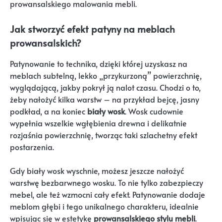
prowansalskiego malowania mebli.
Jak stworzyć efekt patyny na meblach
prowansalskich?
Patynowanie to technika, dzięki której uzyskasz na
meblach subtelną, lekko „przykurzoną” powierzchnię,
wyglądającą, jakby pokrył ją nalot czasu. Chodzi o to,
żeby nałożyć kilka warstw – na przykład bejcę, jasny
podkład, a na koniec
biały wosk
. Wosk cudownie
wypełnia wszelkie wgłębienia drewna i delikatnie
rozjaśnia powierzchnię, tworząc taki szlachetny efekt
postarzenia.
Gdy biały wosk wyschnie, możesz jeszcze nałożyć
warstwę bezbarwnego wosku. To nie tylko zabezpieczy
mebel, ale też wzmocni cały efekt. Patynowanie dodaje
meblom głębi i tego unikalnego charakteru, idealnie
wpisując się w estetykę
prowansalskiego stylu mebli
.