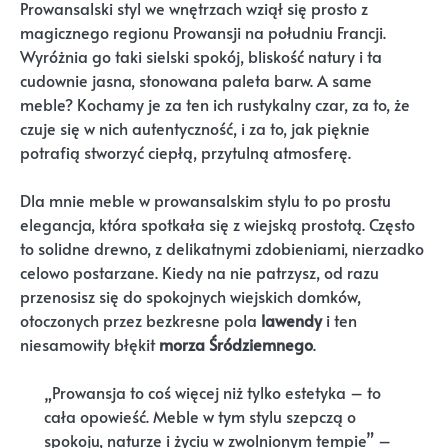
Prowansalski styl we wnętrzach wziął się prosto z
magicznego regionu Prowansji na południu Francji.
Wyróżnia go taki sielski spokój, bliskość natury i ta
cudownie jasna, stonowana paleta barw. A same
meble? Kochamy je za ten ich rustykalny czar, za to, że
czuje się w nich autentyczność, i za to, jak pięknie
potrafią stworzyć ciepłą, przytulną atmosferę.
Dla mnie meble w prowansalskim stylu to po prostu
elegancja, która spotkała się z wiejską prostotą. Często
to solidne drewno, z delikatnymi zdobieniami, nierzadko
celowo postarzane. Kiedy na nie patrzysz, od razu
przenosisz się do spokojnych wiejskich domków,
otoczonych przez bezkresne pola
lawendy
i ten
niesamowity błękit
morza Śródziemnego
.
„Prowansja to coś więcej niż tylko estetyka – to
cała opowieść. Meble w tym stylu szepczą o
spokoju, naturze i życiu w zwolnionym tempie” –