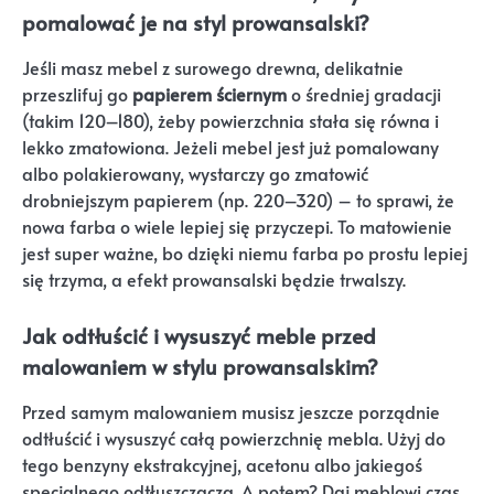
pomalować je na styl prowansalski?
Jeśli masz mebel z surowego drewna, delikatnie
przeszlifuj go
papierem ściernym
o średniej gradacji
(takim 120–180), żeby powierzchnia stała się równa i
lekko zmatowiona. Jeżeli mebel jest już pomalowany
albo polakierowany, wystarczy go zmatowić
drobniejszym papierem (np. 220–320) – to sprawi, że
nowa farba o wiele lepiej się przyczepi. To matowienie
jest super ważne, bo dzięki niemu farba po prostu lepiej
się trzyma, a efekt prowansalski będzie trwalszy.
Jak odtłuścić i wysuszyć meble przed
malowaniem w stylu prowansalskim?
Przed samym malowaniem musisz jeszcze porządnie
odtłuścić i wysuszyć całą powierzchnię mebla. Użyj do
tego benzyny ekstrakcyjnej, acetonu albo jakiegoś
specjalnego odtłuszczacza. A potem? Daj meblowi czas