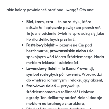
Jakie kolory powinieneś brać pod uwagę? Oto one:
Biel, krem, ecru
– to baza stylu, która
odświeża i optycznie powiększa przestrzeń.
Te jasne odcienie świetnie sprawdzą się jako
tło dla delikatnych przetarć,
Pastelowy błękit
– przeniesie Cię pod
bezchmurne,
prowansalskie niebo
i do
spokojnych wód Morza Śródziemnego. Nada
meblom lekkości i subtelności,
Lawendowy fiolet
– to ikona Prowansji,
symbol rozległych pól lawendy. Wprowadzi
do wnętrza romantyzm i relaksujący akcent,
Szałwiowa zieleń
– przywołuje
śródziemnomorską roślinność i ziołowe
ogrody. Ten delikatny odcień zieleni dodaje
meblom naturalnego charakteru,
Blady żółty, jasne brązy, terakota
– te