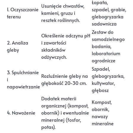
Łopata,
Usunięcie chwastów,
1. Oczyszczanie
szpadel, grabie,
kamieni, gruzu i
terenu
glebogryzarka
resztek roślinnych.
sadownicza
Zestaw do
Określenie odczynu pH
samodzielnego
2. Analiza
i zawartości
badania,
gleby
składników
laboratorium
odżywczych.
ogrodnicze
Szpadel,
3. Spulchnianie
Rozluźnienie gleby na
glebogryzarka,
i
głębokość 20-30 cm.
kultywator,
napowietrzanie
głębosz
Dodatek materii
Kompost,
organicznej (kompost,
obornik,
4. Nawożenie
obornik) i ewentualnie
nawozy
mineralnej (fosfor,
mineralne
potas).