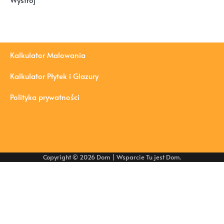
Wystrój
Kalkulator Malowania
Kalkulator Płytek i Glazury
Polityka prywatności
Copyright © 2026
Dom
| Wsparcie
Tu jest Dom
.