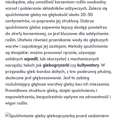
niezbędne, aby umożliwić korzeniom roślin swobodny
wzrost i pobieranie składników odżywczych. Zaleca się
spulchnianie gleby na głębokość około 20-30
centymetrów, co poprawia jej strukturę. Dobrze
spulchniona gleba zapewnia lepszy dostęp powietrza
do strefy korzeniowej, co jest kluczowe dla oddychania
roślin. Ułatwia również przenikanie wody do głębszych
warstw i zapobiega jej zastojom. Metody spulchniania
są dwojakie: można pracować ręcznie, używając
solidnych
szpadli
, lub skorzystać z mechanicznych
narzędzi, takich jak
glebogryzarki
czy
kultywatory
. W
przypadku gleb bardzo zbitych, z tzw. podeszwą płużną,
skuteczne jest głęboszowanie. Jest to zabieg
rozluźniający głębsze warstwy gleby bez ich mieszania.
Prawidłowa struktura gleby, dzięki spulchnieniu i
napowietrzeniu, bezpośrednio wpływa na zdrowotność i
wigor roślin.