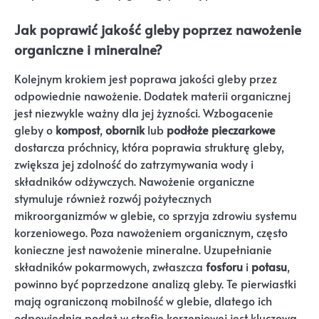
Jak poprawić jakość gleby poprzez nawożenie
organiczne i mineralne?
Kolejnym krokiem jest poprawa jakości gleby przez
odpowiednie nawożenie. Dodatek materii organicznej
jest niezwykle ważny dla jej żyzności. Wzbogacenie
gleby o
kompost
,
obornik
lub
podłoże pieczarkowe
dostarcza próchnicy, która poprawia strukturę gleby,
zwiększa jej zdolność do zatrzymywania wody i
składników odżywczych. Nawożenie organiczne
stymuluje również rozwój pożytecznych
mikroorganizmów w glebie, co sprzyja zdrowiu systemu
korzeniowego. Poza nawożeniem organicznym, często
konieczne jest nawożenie mineralne. Uzupełnianie
składników pokarmowych, zwłaszcza
fosforu
i
potasu
,
powinno być poprzedzone analizą gleby. Te pierwiastki
mają ograniczoną mobilność w glebie, dlatego ich
odpowiednia podaż w strefie korzeniowej jest kluczowa.