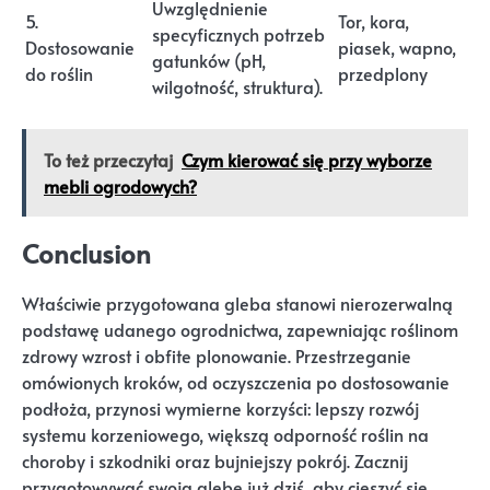
Uwzględnienie
5.
Tor, kora,
specyficznych potrzeb
Dostosowanie
piasek, wapno,
gatunków (pH,
do roślin
przedplony
wilgotność, struktura).
To też przeczytaj
Czym kierować się przy wyborze
mebli ogrodowych?
Conclusion
Właściwie przygotowana gleba stanowi nierozerwalną
podstawę udanego ogrodnictwa, zapewniając roślinom
zdrowy wzrost i obfite plonowanie. Przestrzeganie
omówionych kroków, od oczyszczenia po dostosowanie
podłoża, przynosi wymierne korzyści: lepszy rozwój
systemu korzeniowego, większą odporność roślin na
choroby i szkodniki oraz bujniejszy pokrój. Zacznij
przygotowywać swoją glebę już dziś, aby cieszyć się