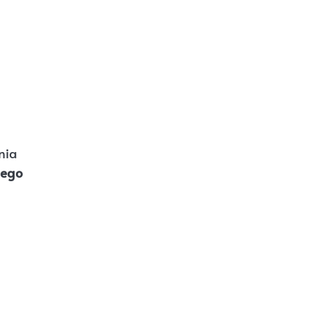
nia
cego