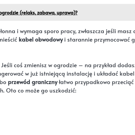
ogrodzie (relaks, zabawa, uprawa)?
hłonna i wymaga sporo pracy, zwłaszcza jeśli masz 
mieścić
kabel obwodowy
i starannie przymocować 
 Jeśli coś zmienisz w ogrodzie – na przykład dodas
erować w już istniejącą instalację i układać kabel
 bo
przewód graniczny
łatwo przypadkowo przeciąć
. Oto co może go uszkodzić: