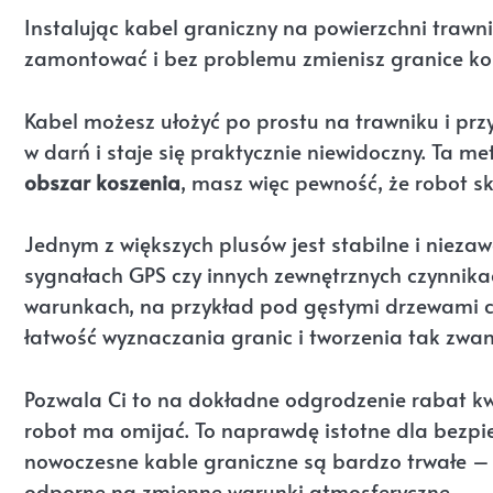
Instalując kabel graniczny na powierzchni trawni
zamontować i bez problemu zmienisz granice kos
Kabel możesz ułożyć po prostu na trawniku i pr
w darń i staje się praktycznie niewidoczny. Ta 
obszar koszenia
, masz więc pewność, że robot s
Jednym z większych plusów jest stabilne i nieza
sygnałach GPS czy innych zewnętrznych czynnika
warunkach, na przykład pod gęstymi drzewami c
łatwość wyznaczania granic i tworzenia tak zwan
Pozwala Ci to na dokładne odgrodzenie rabat kw
robot ma omijać. To naprawdę istotne dla bezpi
nowoczesne kable graniczne są bardzo trwałe – ma
odporne na zmienne warunki atmosferyczne.