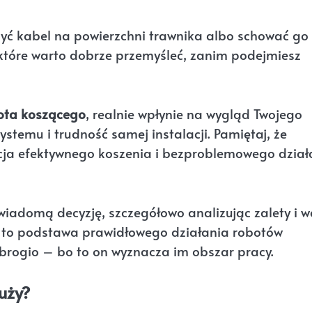
żyć kabel na powierzchni trawnika albo schować go
 które warto dobrze przemyśleć, zanim podejmiesz
bota koszącego
, realnie wpłynie na wygląd Twojego
stemu i trudność samej instalacji. Pamiętaj, że
cja efektywnego koszenia i bezproblemowego dział
iadomą decyzję, szczegółowo analizując zalety i 
to podstawa prawidłowego działania robotów
brogio – bo to on wyznacza im obszar pracy.
uży?