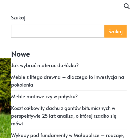
Szukaj
Szukaj
Nowe
Jak wybrać materac do łóżka?
Meble z litego drewna – dlaczego to inwestycja na
pokolenia
Meble matowe czy w połysku?
Koszt całkowity dachu z gontów bitumicznych w
perspektywie 25 lat: analiza, o której rzadko się
mówi
Wykopy pod fundamenty w Małopolsce – rodzaje,