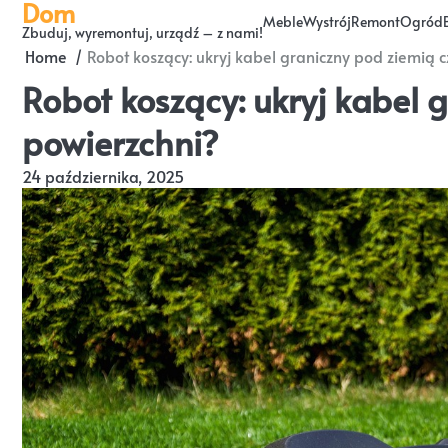
Dom
Skip
Meble
Wystrój
Remont
Ogród
Zbuduj, wyremontuj, urządź – z nami!
to
Home
Robot koszący: ukryj kabel graniczny pod ziemią 
content
Robot koszący: ukryj kabel 
powierzchni?
24 października, 2025