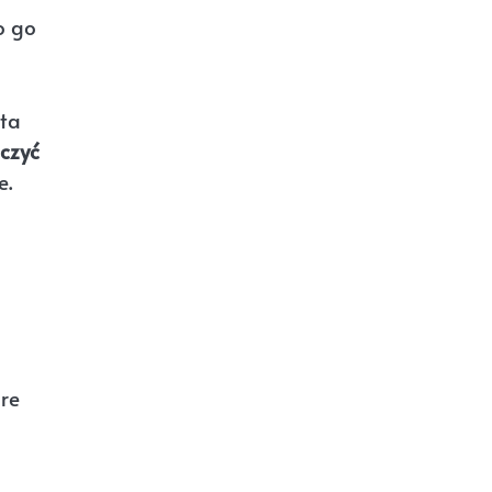
o go
sta
czyć
e.
re