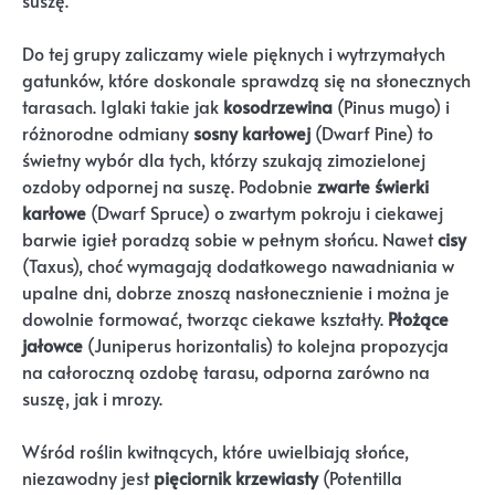
suszę.
Do tej grupy zaliczamy wiele pięknych i wytrzymałych
gatunków, które doskonale sprawdzą się na słonecznych
tarasach. Iglaki takie jak
kosodrzewina
(Pinus mugo) i
różnorodne odmiany
sosny karłowej
(Dwarf Pine) to
świetny wybór dla tych, którzy szukają zimozielonej
ozdoby odpornej na suszę. Podobnie
zwarte świerki
karłowe
(Dwarf Spruce) o zwartym pokroju i ciekawej
barwie igieł poradzą sobie w pełnym słońcu. Nawet
cisy
(Taxus), choć wymagają dodatkowego nawadniania w
upalne dni, dobrze znoszą nasłonecznienie i można je
dowolnie formować, tworząc ciekawe kształty.
Płożące
jałowce
(Juniperus horizontalis) to kolejna propozycja
na całoroczną ozdobę tarasu, odporna zarówno na
suszę, jak i mrozy.
Wśród roślin kwitnących, które uwielbiają słońce,
niezawodny jest
pięciornik krzewiasty
(Potentilla