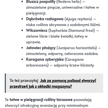
Bluszcz pospolity
(Hedera helix) –
zimozielone pnącze, uniwersalne i łatwe w
pielęgnacji.
Dąbrówka rozłogowa
(Ajuga reptans) –
niska roślina okrywowa z ozdobnymi liśćmi.
Wilczomlecz
(Euphorbia Diamond Frost) –
zielone liście i białe kwiatki, łatwy w
uprawie.
Jałowiec płożący
(Juniperus horizontalis) –
zimozielony, odporny, całoroczna ozdoba.
Karagana syberyjska
(Caragana
arborescens) – odporny krzew liściasty.
To też przeczytaj
Jak za pomocą palisad stworzyć
przestrzeń jak z okładki magazynu?
Te
łatwe w pielęgnacji rośliny tarasowe
pozwalają
stworzyć atrakcyjną aranżację przy minimalnym