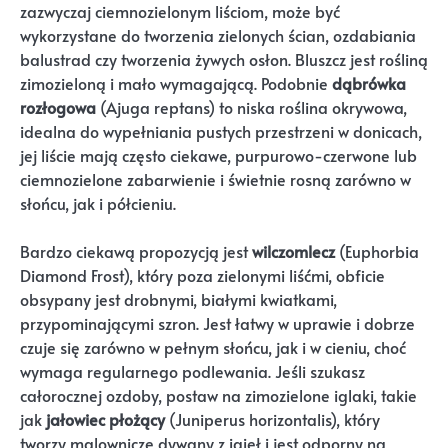
zazwyczaj ciemnozielonym liściom, może być
wykorzystane do tworzenia zielonych ścian, ozdabiania
balustrad czy tworzenia żywych osłon. Bluszcz jest rośliną
zimozieloną i mało wymagającą. Podobnie
dąbrówka
rozłogowa
(Ajuga reptans) to niska roślina okrywowa,
idealna do wypełniania pustych przestrzeni w donicach,
jej liście mają często ciekawe, purpurowo-czerwone lub
ciemnozielone zabarwienie i świetnie rosną zarówno w
słońcu, jak i półcieniu.
Bardzo ciekawą propozycją jest
wilczomlecz
(Euphorbia
Diamond Frost), który poza zielonymi liśćmi, obficie
obsypany jest drobnymi, białymi kwiatkami,
przypominającymi szron. Jest łatwy w uprawie i dobrze
czuje się zarówno w pełnym słońcu, jak i w cieniu, choć
wymaga regularnego podlewania. Jeśli szukasz
całorocznej ozdoby, postaw na zimozielone iglaki, takie
jak
jałowiec płożący
(Juniperus horizontalis), który
tworzy malownicze dywany z igieł i jest odporny na