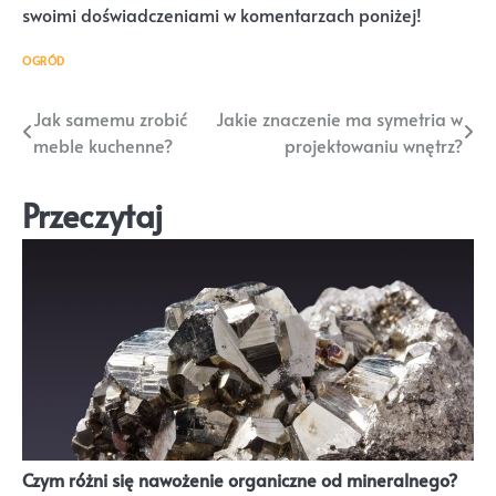
swoimi doświadczeniami w komentarzach poniżej!
OGRÓD
Nawigacja
Jak samemu zrobić
Jakie znaczenie ma symetria w
meble kuchenne?
projektowaniu wnętrz?
wpisu
Przeczytaj
Czym różni się nawożenie organiczne od mineralnego?