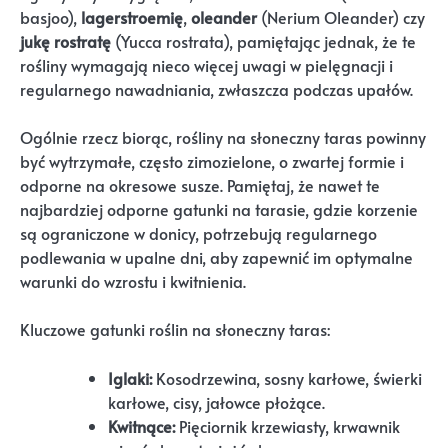
basjoo),
lagerstroemię
,
oleander
(Nerium Oleander) czy
jukę rostratę
(Yucca rostrata), pamiętając jednak, że te
rośliny wymagają nieco więcej uwagi w pielęgnacji i
regularnego nawadniania, zwłaszcza podczas upałów.
Ogólnie rzecz biorąc, rośliny na słoneczny taras powinny
być wytrzymałe, często zimozielone, o zwartej formie i
odporne na okresowe susze. Pamiętaj, że nawet te
najbardziej odporne gatunki na tarasie, gdzie korzenie
są ograniczone w donicy, potrzebują regularnego
podlewania w upalne dni, aby zapewnić im optymalne
warunki do wzrostu i kwitnienia.
Kluczowe gatunki roślin na słoneczny taras:
Iglaki:
Kosodrzewina, sosny karłowe, świerki
karłowe, cisy, jałowce płożące.
Kwitnące:
Pięciornik krzewiasty, krwawnik