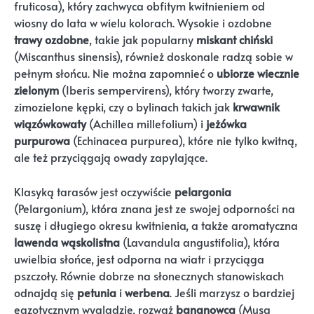
fruticosa), który zachwyca obfitym kwitnieniem od
wiosny do lata w wielu kolorach. Wysokie i ozdobne
trawy ozdobne
, takie jak popularny
miskant chiński
(Miscanthus sinensis), również doskonale radzą sobie w
pełnym słońcu. Nie można zapomnieć o
ubiorze wiecznie
zielonym
(Iberis sempervirens), który tworzy zwarte,
zimozielone kępki, czy o bylinach takich jak
krwawnik
wiązówkowaty
(Achillea millefolium) i
jeżówka
purpurowa
(Echinacea purpurea), które nie tylko kwitną,
ale też przyciągają owady zapylające.
Klasyką tarasów jest oczywiście
pelargonia
(Pelargonium), która znana jest ze swojej odporności na
suszę i długiego okresu kwitnienia, a także aromatyczna
lawenda wąskolistna
(Lavandula angustifolia), która
uwielbia słońce, jest odporna na wiatr i przyciąga
pszczoły. Równie dobrze na słonecznych stanowiskach
odnajdą się
petunia
i
werbena
. Jeśli marzysz o bardziej
egzotycznym wyglądzie, rozważ
bananowca
(Musa