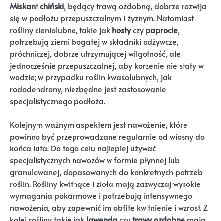
Miskant chiński
, będący trawą ozdobną, dobrze rozwija
się w podłożu przepuszczalnym i żyznym. Natomiast
rośliny cieniolubne, takie jak
hosty
czy
paprocie
,
potrzebują ziemi bogatej w składniki odżywcze,
próchniczej, dobrze utrzymującej wilgotność, ale
jednocześnie przepuszczalnej, aby korzenie nie stały w
wodzie; w przypadku roślin kwasolubnych, jak
rododendrony, niezbędne jest zastosowanie
specjalistycznego podłoża.
Kolejnym ważnym aspektem jest nawożenie, które
powinno być przeprowadzane regularnie od wiosny do
końca lata. Do tego celu najlepiej używać
specjalistycznych nawozów w formie płynnej lub
granulowanej, dopasowanych do konkretnych potrzeb
roślin. Rośliny kwitnące i zioła mają zazwyczaj wysokie
wymagania pokarmowe i potrzebują intensywnego
nawożenia, aby zapewnić im obfite kwitnienie i wzrost. Z
kolei rośliny takie jak
lawenda
czy
trawy ozdobne
mają