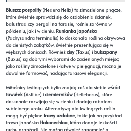
Bluszcz pospolity
(Hedera Helix) to zimozielone pnącze,
które świetnie sprawdzi się do ozdobienia ścianek,
balustrad czy pergoli na tarasie, rośnie zarówno w
półcieniu, jak i w cieniu.
Runianka japońska
(Pachysandra terminalis) to doskonała roślina okrywowa
do cienistych zakątków, świetnie prezentująca się w
większych donicach. Również
cisy
(Taxus) i
bukszpany
(Buxus) są dobrymi wyborami do zacienionych miejsc;
jako rośliny zimozielone i łatwe w pielęgnacji, można je
dowolnie formować, nadając tarasowi elegancji.
Miłośnicy kwitnących bylin znajdą coś dla siebie wśród
tawułek
(Astilbe) i
ciemierników
(Helleborus), które
doskonale rozwijają się w cieniu i dodają rabatom
subtelnego uroku. Alternatywą dla kwitnących roślin
mogą być piękne
trawy ozdobne
, takie jak na przykład
trawa japońska
Hakonechloa
, która dodaje lekkości i
ruchu aranżacji. Nie można również zapomnieć o