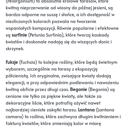
(Pelargonium) to absolutne królowe tarasów, które
kwitną nieprzerwanie od wiosny do późnej jesieni, są
bardzo odporne na suszę i słońce, a ich dostępność w
niezliczonych kolorach pozwala na tworzenie
wspaniałych kompozycji. Równie popularne i efektowne
są
surfinie
(Petunia Surfinia), które tworzą kaskady
kwiatów i doskonale nadają się do wiszących donic i
skrzynek.
Fuksje
(Fuchsia) to kolejne rośliny, które będą świetnym
wyborem, szczególnie na tarasy z ekspozycją
półcienistą. Ich oryginalne, zwisające kwiaty dodają
elegancji, a przy odpowiednim podlewaniu i nawożeniu
kwitną obficie przez długi czas.
Begonie
(Begonia) są
cenione nie tylko za piękne kwiaty, ale także za
dekoracyjne liście, które potrafią ożywić nawet
najbardziej cieniste zakątki tarasu.
Lantana
(Lantana
camara) to roślina, która zachwyca długim kwitnieniem i
fakturą kwiatów, które zmieniają kolor w miarę