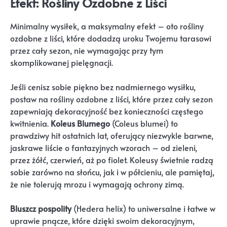
Efekt: Rośliny Ozdobne z Liści
Minimalny wysiłek, a maksymalny efekt – oto rośliny
ozdobne z liści, które dodadzą uroku Twojemu tarasowi
przez cały sezon, nie wymagając przy tym
skomplikowanej pielęgnacji.
Jeśli cenisz sobie piękno bez nadmiernego wysiłku,
postaw na rośliny ozdobne z liści, które przez cały sezon
zapewniają dekoracyjność bez konieczności częstego
kwitnienia.
Koleus Blumego
(Coleus blumei) to
prawdziwy hit ostatnich lat, oferujący niezwykle barwne,
jaskrawe liście o fantazyjnych wzorach – od zieleni,
przez żółć, czerwień, aż po fiolet. Koleusy świetnie radzą
sobie zarówno na słońcu, jak i w półcieniu, ale pamiętaj,
że nie tolerują mrozu i wymagają ochrony zimą.
Bluszcz pospolity
(Hedera helix) to uniwersalne i łatwe w
uprawie pnącze, które dzięki swoim dekoracyjnym,