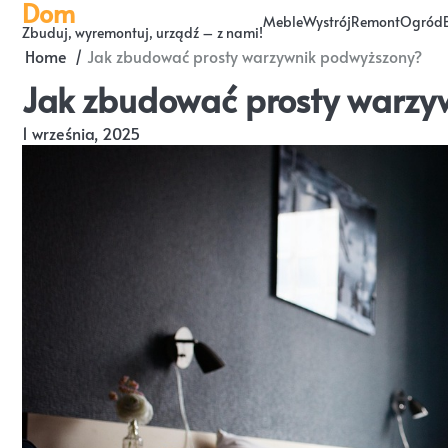
Dom
Skip
Meble
Wystrój
Remont
Ogród
Zbuduj, wyremontuj, urządź – z nami!
to
Home
Jak zbudować prosty warzywnik podwyższony?
content
Jak zbudować prosty warzy
1 września, 2025