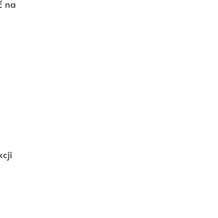
ć na
cji