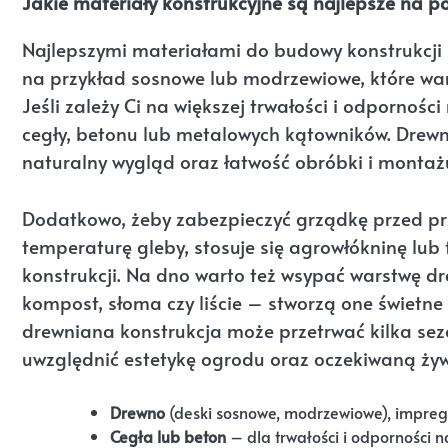
Jakie materiały konstrukcyjne są najlepsze na 
Najlepszymi materiałami do budowy konstrukcji 
na przykład sosnowe lub modrzewiowe, które war
Jeśli zależy Ci na większej trwałości i odpornoś
cegły, betonu lub metalowych kątowników. Drewn
naturalny wygląd oraz łatwość obróbki i montaż
Dodatkowo, żeby zabezpieczyć grządkę przed prz
temperaturę gleby, stosuje się agrowłókninę lub 
konstrukcji. Na dno warto też wsypać warstwę dr
kompost, słoma czy liście – stworzą one świetn
drewniana konstrukcja może przetrwać kilka sez
uwzględnić estetykę ogrodu oraz oczekiwaną ży
Drewno
(deski sosnowe, modrzewiowe), impreg
Cegła lub beton
– dla trwałości i odporności n