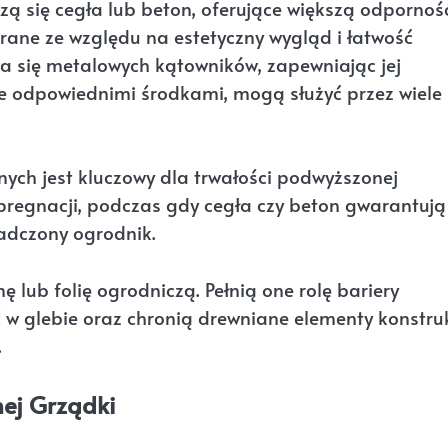
zą się cegła lub beton, oferujące większą odpornoś
rane ze względu na estetyczny wygląd i łatwość
wa się metalowych kątowników, zapewniając jej
ne odpowiednimi środkami, mogą służyć przez wiele
ych jest kluczowy dla trwałości podwyższonej
pregnacji, podczas gdy cegła czy beton gwarantują
adczony ogrodnik.
ę lub folię ogrodniczą. Pełnią one rolę bariery
w glebie oraz chronią drewniane elementy konstruk
.
ej Grządki