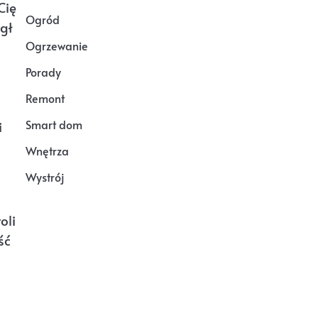
Cię
Ogród
gł
Ogrzewanie
Porady
Remont
Smart dom
i
Wnętrza
Wystrój
oli
ść