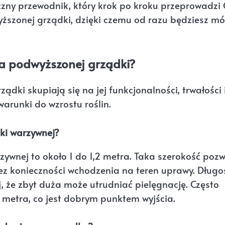
zny przewodnik, który krok po kroku przeprowadzi 
yższonej grządki, dzięki czemu od razu będziesz mó
ia podwyższonej grządki?
ki skupiają się na jej funkcjonalności, trwałości 
arunki do wzrostu roślin.
ki warzywnej?
wnej to około 1 do 1,2 metra. Taka szerokość pozw
ez konieczności wchodzenia na teren uprawy. Długo
aj, że zbyt duża może utrudniać pielęgnację. Często
2 metra, co jest dobrym punktem wyjścia.