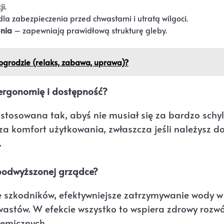
i.
dla zabezpieczenia przed chwastami i utratą wilgoci.
enia
– zapewniają prawidłową strukturę gleby.
ogrodzie (relaks, zabawa, uprawa)?
ergonomię i dostępność?
tosowana tak, abyś nie musiał się za bardzo schy
a komfort użytkowania, zwłaszcza jeśli należysz d
.
 podwyższonej grządce?
e szkodników, efektywniejsze zatrzymywanie wody w
wastów. W efekcie wszystko to wspiera zdrowy rozwó
hemicznych.