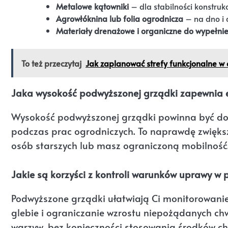
Metalowe kątowniki
– dla stabilności konstrukcj
Agrowłóknina lub folia ogrodnicza
– na dno i 
Materiały drenażowe i organiczne do wypełni
To też przeczytaj
Jak zaplanować strefy funkcjonalne w 
Jaka wysokość podwyższonej grządki zapewnia 
Wysokość podwyższonej grządki powinna być dos
podczas prac ogrodniczych. To naprawdę zwiększ
osób starszych lub masz ograniczoną mobilność
Jakie są korzyści z kontroli warunków uprawy w
Podwyższone grządki ułatwiają Ci monitorowani
glebie i ograniczanie wzrostu niepożądanych ch
warzyw, bez konieczności stosowania środków c