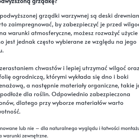
podwyższoną grządkę?
podwyższonej grządki warzywnej są deski drewnian
to zaimpregnować, by zabezpieczyć je przed wilgoc
ci na warunki atmosferyczne, możesz rozważyć użycie
o jest jednak często wybierane ze względu na jego
u.
erastaniem chwastów i lepiej utrzymać wilgoć ora
folię ogrodniczą, którymi wykłada się dno i boki
enażową, a następnie materiały organiczne, takie j
e podłoże dla roślin. Odpowiednio zabezpieczona
onów, dlatego przy wyborze materiałów warto
wotność.
nowane lub nie – dla naturalnego wyglądu i łatwości montażu
a warunki zewnętrzne.