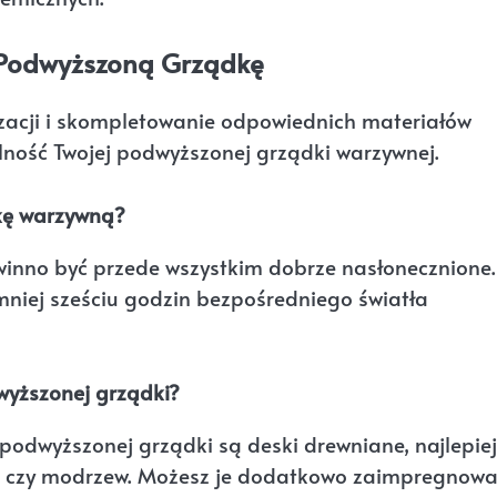
a Podwyższoną Grządkę
izacji i skompletowanie odpowiednich materiałów
alność Twojej podwyższonej grządki warzywnej.
kę warzywną?
winno być przede wszystkim dobrze nasłonecznione.
mniej sześciu godzin bezpośredniego światła
wyższonej grządki?
odwyższonej grządki są deski drewniane, najlepiej
na czy modrzew. Możesz je dodatkowo zaimpregnow