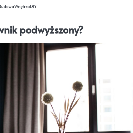
Budowa
Wnętrza
DIY
wnik podwyższony?