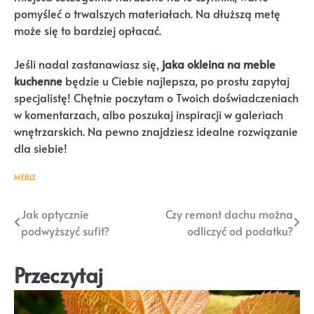
pomyśleć o trwalszych materiałach. Na dłuższą metę
może się to bardziej opłacać.
Jeśli nadal zastanawiasz się,
jaka okleina na meble
kuchenne
będzie u Ciebie najlepsza, po prostu zapytaj
specjalistę! Chętnie poczytam o Twoich doświadczeniach
w komentarzach, albo poszukaj inspiracji w galeriach
wnętrzarskich. Na pewno znajdziesz idealne rozwiązanie
dla siebie!
MEBLE
Nawigacja
Jak optycznie
Czy remont dachu można
podwyższyć sufit?
odliczyć od podatku?
wpisu
Przeczytaj