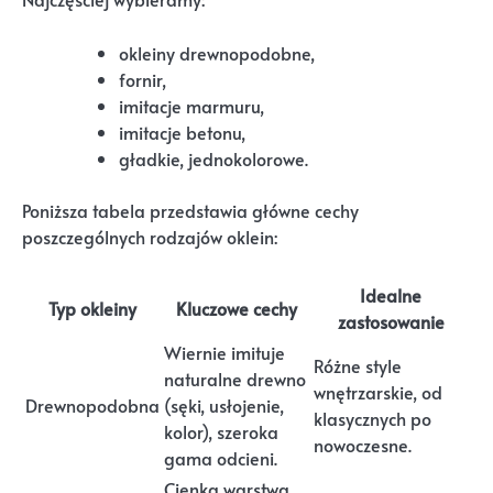
okleiny drewnopodobne,
fornir,
imitacje marmuru,
imitacje betonu,
gładkie, jednokolorowe.
Poniższa tabela przedstawia główne cechy
poszczególnych rodzajów oklein:
Idealne
Typ okleiny
Kluczowe cechy
zastosowanie
Wiernie imituje
Różne style
naturalne drewno
wnętrzarskie, od
Drewnopodobna
(sęki, usłojenie,
klasycznych po
kolor), szeroka
nowoczesne.
gama odcieni.
Cienka warstwa