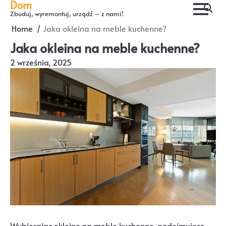
Dom
Skip
Zbuduj, wyremontuj, urządź – z nami!
to
Home
Jaka okleina na meble kuchenne?
content
Jaka okleina na meble kuchenne?
2 września, 2025
Wybierając okleinę na meble kuchenne, podejmujesz