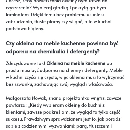
Chcesz, żeby powierzchnia okleiny była łatwa do
czyszczenia? Wybieraj gładką i pokrytą grubym
laminatem. Dzięki temu bez problemu usuniesz
zabrudzenia, tłuste plamy czy wilgoć, a to w kuchni
podstawa higieny.
Czy okleina na meble kuchenne powinna być
odporna na chemikalia i detergenty?
Zdecydowanie tak!
Okleina na meble kuchenne
po
prostu musi być odporna na chemię i detergenty. Meble
w kuchni czyści się często, więc okleina musi to wytrzymać
bez szwanku, zachowując swój wygląd i właściwości.
Małgorzata Nowak, znana projektantka wnętrz, zawsze
powtarza: „Kiedy wybieram okleinę do kuchni z
klientami, zawsze podkreślam, że wygląd to tylko część
sukcesu. Prawdziwym sprawdzianem jest to, jak poradzi
sobie z codziennymi wyzwaniami: parą, tłuszczem i