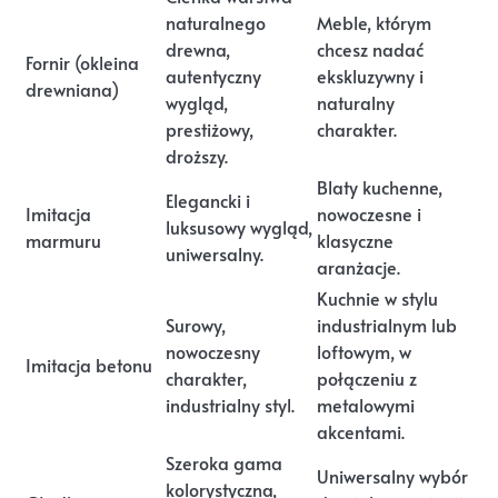
naturalnego
Meble, którym
drewna,
chcesz nadać
Fornir (okleina
autentyczny
ekskluzywny i
drewniana)
wygląd,
naturalny
prestiżowy,
charakter.
droższy.
Blaty kuchenne,
Elegancki i
Imitacja
nowoczesne i
luksusowy wygląd,
marmuru
klasyczne
uniwersalny.
aranżacje.
Kuchnie w stylu
Surowy,
industrialnym lub
nowoczesny
loftowym, w
Imitacja betonu
charakter,
połączeniu z
industrialny styl.
metalowymi
akcentami.
Szeroka gama
Uniwersalny wybór
kolorystyczna,