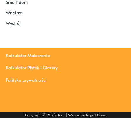
Smart dom
Wnętrza
Wystrój
Kalkulator Malowania
Kalkulator Płytek i Glazury
Polityka prywatności
Copyright © 2026
Dom
| Wsparcie
Tu jest Dom
.