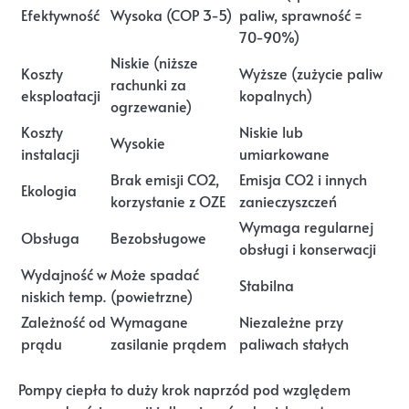
Efektywność
Wysoka (COP 3-5)
paliw, sprawność =
70-90%)
Niskie (niższe
Koszty
Wyższe (zużycie paliw
rachunki za
eksploatacji
kopalnych)
ogrzewanie)
Koszty
Niskie lub
Wysokie
instalacji
umiarkowane
Brak emisji CO2,
Emisja CO2 i innych
Ekologia
korzystanie z OZE
zanieczyszczeń
Wymaga regularnej
Obsługa
Bezobsługowe
obsługi i konserwacji
Wydajność w
Może spadać
Stabilna
niskich temp.
(powietrzne)
Zależność od
Wymagane
Niezależne przy
prądu
zasilanie prądem
paliwach stałych
Pompy ciepła to duży krok naprzód pod względem