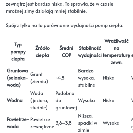
zewnątrz jest bardzo niska. To sprawia, że w czasie
mroźnej zimy działają mniej stabilnie.
Spójrz tylko na to porównanie wydajności pomp ciepła:
Wrażliwość
Typ
Źródło
Średni
Stabilność
na
pompy
ciepła
COP
wydajności
temperaturę
ciepła
zewn.
Gruntowa
Bardzo
Grunt
(solanka-
~4,8
wysoka,
Niska
(ziemia)
woda)
stabilna
Woda
Podobna
Wodna
(jeziora,
do
Wysoka
Niska
studnie)
gruntowej
Niższa,
Powietrze-
Powietrze
3,6–3,8
spadki w
Wysoka
woda
zewnętrzne
zimie