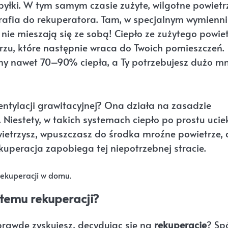
pyłki. W tym samym czasie zużyte, wilgotne powietr
 trafia do rekuperatora. Tam, w specjalnym wymienn
 nie mieszają się ze sobą! Ciepło ze zużytego powie
zu, które następnie wraca do Twoich pomieszczeń.
 nawet 70–90% ciepła, a Ty potrzebujesz dużo mn
ntylacji grawitacyjnej? Ona działa na zasadzie
. Niestety, w takich systemach ciepło po prostu ucie
wietrzysz, wpuszczasz do środka mroźne powietrze, 
kuperacja zapobiega tej niepotrzebnej stracie.
ystemu rekuperacji?
aprawdę zyskujesz, decydując się na
rekuperację
? Spó