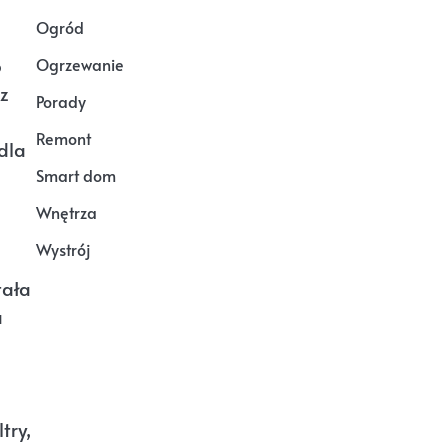
Ogród
o
Ogrzewanie
 z
Porady
Remont
dla
Smart dom
Wnętrza
Wystrój
tała
a
try,