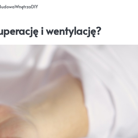
Budowa
Wnętrza
DIY
perację i wentylację?