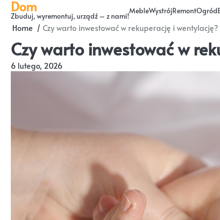
Dom
Skip
Meble
Wystrój
Remont
Ogród
Zbuduj, wyremontuj, urządź – z nami!
to
Home
Czy warto inwestować w rekuperację i wentylację?
content
Czy warto inwestować w reku
6 lutego, 2026