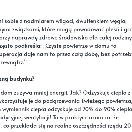
zi sobie z nadmiarem wilgoci, dwutlenkiem węgla,
nymi związkami, które mogą powodować pleśń i grz
worzy naprawdę zdrowe środowisko dla całej rodziny
zęsto podkreśla: „Czyste powietrze w domu to
peracja daje nam to przez całą dobę, bez potrzeb
 zewnątrz.”
czną budynku?
 dom zużywa mniej energii. Jak? Odzyskuje ciepło z
wykorzystuje je do podgrzewania świeżego powietrza
m wymiennik ciepła odzyskuje od 70% do 90% ciepł
adycyjnej wentylacji! To w praktyce oznacza, że
a, co przekłada się na realne oszczędności rzędu 2