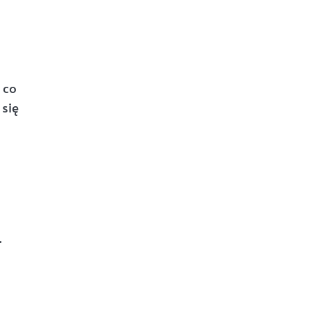
 co
się
.