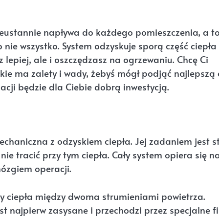
nieustannie napływa do każdego pomieszczenia, a t
o nie wszystko. System odzyskuje sporą część ciepła
lepiej, ale i oszczędzasz na ogrzewaniu. Chcę Ci
akie ma zalety i wady, żebyś mógł podjąć najlepszą 
acji będzie dla Ciebie dobrą inwestycją.
echaniczna z odzyskiem ciepła. Jej zadaniem jest s
e tracić przy tym ciepła. Cały system opiera się n
mózgiem operacji.
ny ciepła między dwoma strumieniami powietrza.
t najpierw zasysane i przechodzi przez specjalne fil