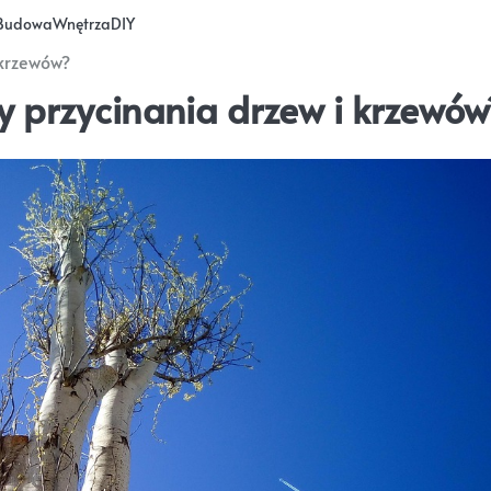
Budowa
Wnętrza
DIY
 krzewów?
 przycinania drzew i krzewów