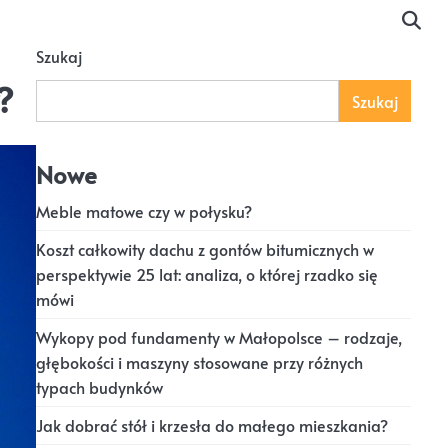
Szukaj
?
Szukaj
Nowe
Meble matowe czy w połysku?
Koszt całkowity dachu z gontów bitumicznych w
perspektywie 25 lat: analiza, o której rzadko się
mówi
Wykopy pod fundamenty w Małopolsce – rodzaje,
głębokości i maszyny stosowane przy różnych
typach budynków
Jak dobrać stół i krzesła do małego mieszkania?