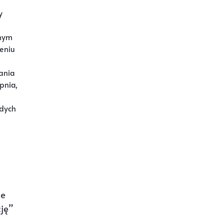
y
tnym
jeniu
ania
pnia,
rdych
ne
cję”