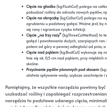
Cięcie na gładko
(kg:FlushCut) polega na całko
pobudzać rośliny do odrostu nowych pędów, np.
Cięcie na obrączkę
(kg:CollarCut) polega na wy
zgrubieniu u podstawy gałęzi. Ważne jest, by 
się rany i ogranicza ryzyko infekcji.
Cięcie „na trzy razy”
(kg:ThreeCutMethod) to t
gałęzi i powstawania dużych, szarpiących ran.
potem od góry w pewnej odległości od pnia, a n
Cięcie nad pąkiem
(kg:BudCut) wykonuje się n
tnie się ok. 0,5 cm nad pąkiem, przy miękkich 
skośne.
Przycinanie pędów pionowych pod skosem
(kg:
ułatwia spływanie wody, szybsze zaschnięcie i z
Pamiętajmy, że wszystkie narzędzia powinny być o
uszkadzać rośliny i zapobiegać rozprzestrzeniani
narzędzia to podstawa udanego cięcia, minimaliz
– mówi Anna Kowalska, doświadczony ogrodnik.