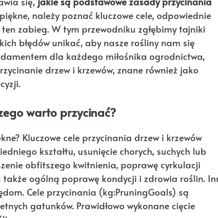
awia się,
jakie są podstawowe zasady przycinania
i piękne, należy poznać kluczowe cele, odpowiednie
a ten zabieg. W tym przewodniku zgłębimy tajniki
kich błędów unikać, aby nasze rośliny nam się
fundamentem dla każdego miłośnika ogrodnictwa,
rzycinanie drzew i krzewów, znane również jako
yzji.
czego warto przycinać?
piękne? Kluczowe cele przycinania drzew i krzewów
dniego kształtu, usunięcie chorych, suchych lub
nie obfitszego kwitnienia, poprawę cyrkulacji
 także ogólną poprawę kondycji i zdrowia roślin. I
ędom. Cele przycinania (kg:PruningGoals) są
etnych gatunków. Prawidłowo wykonane cięcie