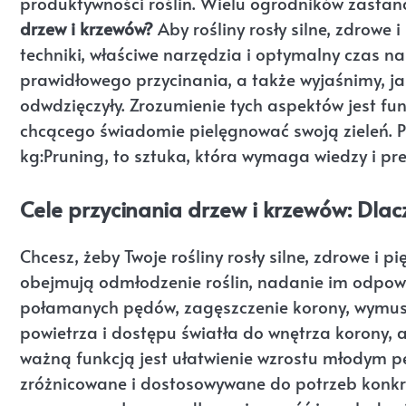
produktywności roślin. Wielu ogrodników zastan
drzew i krzewów?
Aby rośliny rosły silne, zdrowe 
techniki, właściwe narzędzia i optymalny czas n
prawidłowego przycinania, a także wyjaśnimy, ja
odwdzięczyły. Zrozumienie tych aspektów jest 
chcącego świadomie pielęgnować swoją zieleń. P
kg:Pruning, to sztuka, która wymaga wiedzy i prec
Cele przycinania drzew i krzewów: Dla
Chcesz, żeby Twoje rośliny rosły silne, zdrowe i 
obejmują odmłodzenie roślin, nadanie im odpowie
połamanych pędów, zagęszczenie korony, wymusze
powietrza i dostępu światła do wnętrza korony, a
ważną funkcją jest ułatwienie wzrostu młodym p
zróżnicowane i dostosowywane do potrzeb konkr