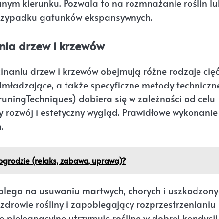
nym kierunku. Pozwala to na rozmnażanie roślin lu
 przypadku gatunków ekspansywnych.
nia drzew i krzewów
inaniu drzew i krzewów obejmują różne rodzaje cięć
 odmładzające, a także specyficzne metody techniczn
PruningTechniques) dobiera się w zależności od celu
wy rozwój i estetyczny wygląd. Prawidłowe wykonanie
.
ogrodzie (relaks, zabawa, uprawa)?
lega na usuwaniu martwych, chorych i uszkodzony
drowie rośliny i zapobiegający rozprzestrzenianiu 
 pielęgnacyjne utrzymuje roślinę w dobrej kondycji