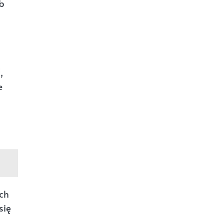
b
,
e
ch
się