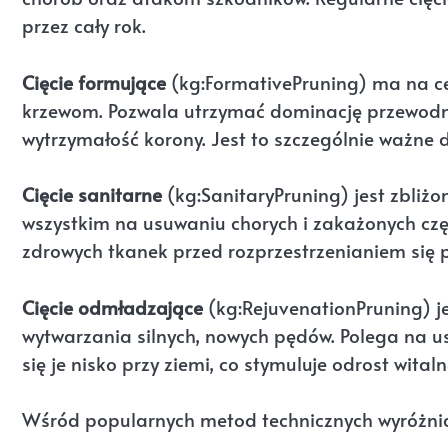
przez cały rok.
Cięcie formujące
(kg:FormativePruning) ma na c
krzewom. Pozwala utrzymać dominację przewodni
wytrzymałość korony. Jest to szczególnie ważne dl
Cięcie sanitarne
(kg:SanitaryPruning) jest zbliżo
wszystkim na usuwaniu chorych i zakażonych częśc
zdrowych tkanek przed rozprzestrzenianiem się
Cięcie odmładzające
(kg:RejuvenationPruning) j
wytwarzania silnych, nowych pędów. Polega na u
się je nisko przy ziemi, co stymuluje odrost witaln
Wśród popularnych metod technicznych wyróżni