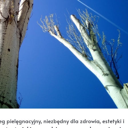
g pielęgnacyjny, niezbędny dla zdrowia, estetyki i