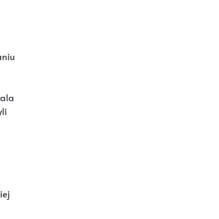
aniu
wala
li
iej