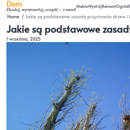
Dom
Skip
Meble
Wystrój
Remont
Ogród
Zbuduj, wyremontuj, urządź – z nami!
to
Home
Jakie są podstawowe zasady przycinania drzew i
content
Jakie są podstawowe zasady
1 września, 2025