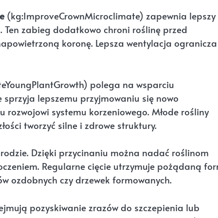
e
(kg:ImproveCrownMicroclimate) zapewnia lepszy
i. Ten zabieg dodatkowo chroni roślinę przed
apowietrzoną koronę. Lepsza wentylacja ogranicza
ateYoungPlantGrowth) polega na wsparciu
 sprzyja lepszemu przyjmowaniu się nowo
 rozwojowi systemu korzeniowego. Młode rośliny
ości tworzyć silne i zdrowe struktury.
rodzie. Dzięki przycinaniu można nadać roślinom
otoczeniem. Regularne cięcie utrzymuje pożądaną fo
wów ozdobnych czy drzewek formowanych.
ejmują pozyskiwanie zrazów do szczepienia lub