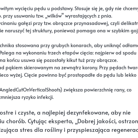
witym wycięciu pędu u podstawy. Stosuje się je, gdy nie chcem
 przy usuwaniu tzw. „wilków” wyrastających z pnia.
cinaniu gałęzi przy tzw. obrączce przynasadowej, czyli delika
nie naruszyć tej struktury, ponieważ pomaga ona w szybkim go
echnika stosowana przy grubych konarach, aby uniknąć odłam
 Polega na wykonaniu trzech etapów cięcia: najpierw od spodu 
a końcu usuwa się pozostały kikut tuż przy obrączce.
ad pąkiem skierowanym na zewnątrz korony. Przy pędach twa
nieco wyżej. Cięcie powinno być prostopadłe do pędu lub lekko
AngledCutOnVerticalShoots) zwiększa powierzchnię rany, co
mniejsza ryzyko infekcji.
stre i czyste, a najlepiej dezynfekowane, aby nie
u chorób. Cytując eksperta, „Dobrej jakości, ostrzo
ująca stres dla rośliny i przyspieszająca regenera