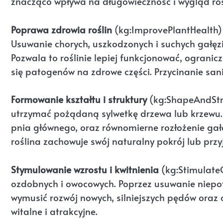
znacząco wpływa na długowieczność i wygląd roś
Poprawa zdrowia roślin
(kg:ImprovePlantHealth)
Usuwanie chorych, uszkodzonych i suchych gałęz
Pozwala to roślinie lepiej funkcjonować, ogranic
się patogenów na zdrowe części. Przycinanie sani
Formowanie kształtu i struktury
(kg:ShapeAndStruc
utrzymać pożądaną sylwetkę drzewa lub krzewu. 
pnia głównego, oraz równomierne rozłożenie gałę
roślina zachowuje swój naturalny pokrój lub prz
Stymulowanie wzrostu i kwitnienia
(kg:StimulateG
ozdobnych i owocowych. Poprzez usuwanie niepo
wymusić rozwój nowych, silniejszych pędów oraz ob
witalne i atrakcyjne.