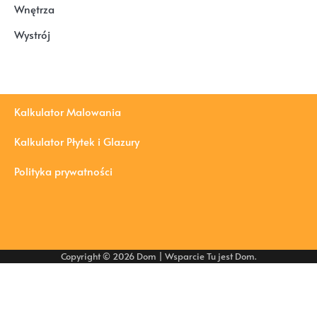
Wnętrza
Wystrój
Kalkulator Malowania
Kalkulator Płytek i Glazury
Polityka prywatności
Copyright © 2026
Dom
| Wsparcie
Tu jest Dom
.