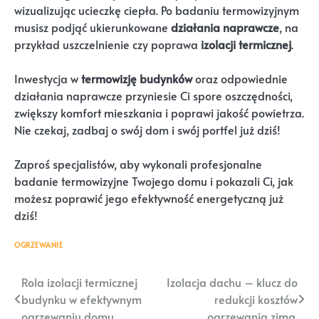
wizualizując ucieczkę ciepła. Po badaniu termowizyjnym
musisz podjąć ukierunkowane
działania naprawcze
, na
przykład uszczelnienie czy poprawa
izolacji termicznej
.
Inwestycja w
termowizję budynków
oraz odpowiednie
działania naprawcze przyniesie Ci spore oszczędności,
zwiększy komfort mieszkania i poprawi jakość powietrza.
Nie czekaj, zadbaj o swój dom i swój portfel już dziś!
Zaproś specjalistów, aby wykonali profesjonalne
badanie termowizyjne Twojego domu i pokazali Ci, jak
możesz poprawić jego efektywność energetyczną już
dziś!
OGRZEWANIE
Nawigacja
Rola izolacji termicznej
Izolacja dachu – klucz do
budynku w efektywnym
redukcji kosztów
wpisu
ogrzewaniu domu.
ogrzewania zimą.