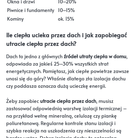
Okna i drzwi
10–20%
Piwnice i fundamenty
10–15%
Kominy
ok. 15%
Ile ciepła ucieka przez dach i jak zapobiegać
utracie ciepła przez dach?
Dach to jedno z głównych
źródeł utraty ciepła w domu
,
odpowiada za jakieś 25–30% wszystkich strat
energetycznych. Pamiętasz, jak ciepłe powietrze zawsze
unosi się do góry? Właśnie dlatego zła izolacja dachu
czy poddasza oznacza dużą ucieczkę energii.
Żeby zapobiec
utracie ciepła przez dach
, musisz
zastosować odpowiednią warstwę izolacji termicznej –
na przykład wełnę mineralną, celulozę czy piankę
poliuretanową. Regularne kontrole stanu izolacji i
szybka reakcja na uszkodzenia czy nieszczelności są
bardzo ważne. Dobra izolacja dachu to opłacalna