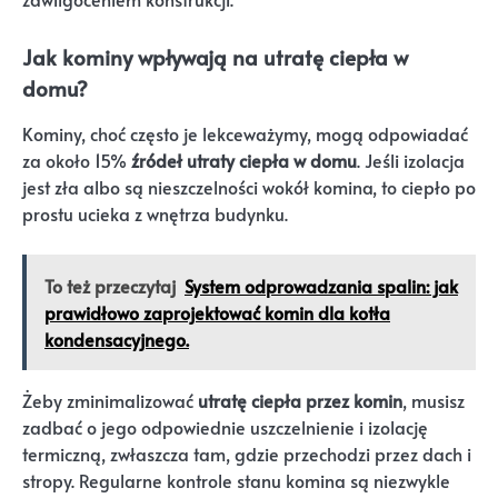
Jak kominy wpływają na utratę ciepła w
domu?
Kominy, choć często je lekceważymy, mogą odpowiadać
za około 15%
źródeł utraty ciepła w domu
. Jeśli izolacja
jest zła albo są nieszczelności wokół komina, to ciepło po
prostu ucieka z wnętrza budynku.
To też przeczytaj
System odprowadzania spalin: jak
prawidłowo zaprojektować komin dla kotła
kondensacyjnego.
Żeby zminimalizować
utratę ciepła przez komin
, musisz
zadbać o jego odpowiednie uszczelnienie i izolację
termiczną, zwłaszcza tam, gdzie przechodzi przez dach i
stropy. Regularne kontrole stanu komina są niezwykle