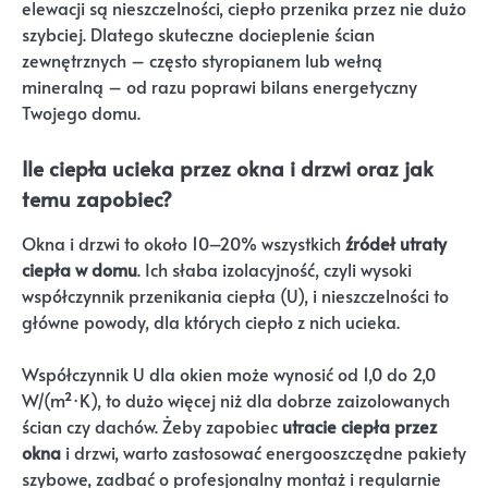
elewacji są nieszczelności, ciepło przenika przez nie dużo
szybciej. Dlatego skuteczne docieplenie ścian
zewnętrznych – często styropianem lub wełną
mineralną – od razu poprawi bilans energetyczny
Twojego domu.
Ile ciepła ucieka przez okna i drzwi oraz jak
temu zapobiec?
Okna i drzwi to około 10–20% wszystkich
źródeł utraty
ciepła w domu
. Ich słaba izolacyjność, czyli wysoki
współczynnik przenikania ciepła (U), i nieszczelności to
główne powody, dla których ciepło z nich ucieka.
Współczynnik U dla okien może wynosić od 1,0 do 2,0
W/(m²·K), to dużo więcej niż dla dobrze zaizolowanych
ścian czy dachów. Żeby zapobiec
utracie ciepła przez
okna
i drzwi, warto zastosować energooszczędne pakiety
szybowe, zadbać o profesjonalny montaż i regularnie