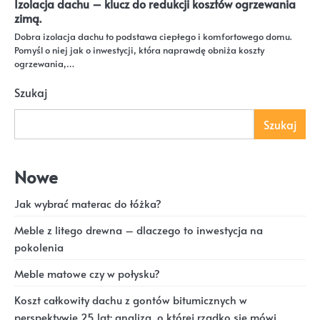
Izolacja dachu – klucz do redukcji kosztów ogrzewania
zimą.
Dobra izolacja dachu to podstawa ciepłego i komfortowego domu.
Pomyśl o niej jak o inwestycji, która naprawdę obniża koszty
ogrzewania,…
Szukaj
Szukaj
Nowe
Jak wybrać materac do łóżka?
Meble z litego drewna – dlaczego to inwestycja na
pokolenia
Meble matowe czy w połysku?
Koszt całkowity dachu z gontów bitumicznych w
perspektywie 25 lat: analiza, o której rzadko się mówi